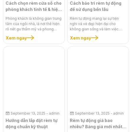
Cách chọn rèm cửa sổ cho
Cách bảo trì rèm tự động
phòng khách tinh tế & hiện
để sử dụng bền lâu
đại
Phòng khách là không gian trung
Rèm tự động mang lại sự tiện
tâm của ngôi nhà, là nơi thể hiện
nghi và vẻ đẹp hiện đại cho
rõ nét gu thẩm mỹ và phong
không gian sống và làm việc.
cách sống của gia chủ. Tuy
Tuy nhiên, giống như bất kỳ thiết
Xem ngay
Xem ngay
nhiên, việc lựa chọn rèm cửa sao
bị điện tử nào, việc bảo trì định kỳ
cho vừa đẹp, vừa tiện nghi và phù
là chìa khóa để đảm bảo rèm tự
hợp với phong cách nội thất hiện
động hoạt động trơn tru, ổn định
đại lại là một thách thức không
và bền lâu. Một hệ thống được
nhỏ. Một bộ rèm cửa sổ cho
bảo trì tốt không chỉ tránh được
phòng khách tinh tế & hiện đại
những sự cố không mong muốn
không chỉ làm tròn chức năng
mà còn giúp kéo dài tuổi thọ sản
che chắn ánh sáng mà còn là
phẩm, tiết kiệm chi phí sửa chữa.
một điểm nhấn quan trọng, giúp
Bài viết này sẽ chia sẻ những bí
hoàn thiện vẻ đẹp tổng thể của
quyết chuyên sâu về cách bảo trì
căn phòng. Bài viết này sẽ chia
rèm tự động, giúp bạn tự tin chăm
sẻ những bí quyết chuyên sâu,
sóc rèm tại nhà để chúng luôn
giúp bạn biến phòng khách của
như mới.
mình thành một không gian sống
September 13, 2025
- admin
September 13, 2025
- admin
đẳng cấp, hài hòa và đầy cuốn
hút.
Hướng dẫn lắp đặt rèm tự
Rèm tự động giá bao
động chuẩn kỹ thuật
nhiêu? Bảng giá mới nhất