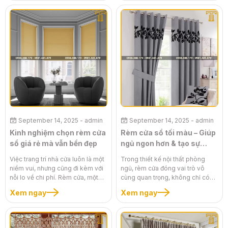
và nhanh chóng tại nhà. Một bộ
thiếu trong mỗi ngôi nhà, cũng
rèm được lắp đặt đúng cách
không ngoại lệ. Việc nắm rõ rèm
không chỉ mang lại vẻ đẹp thẩm
cửa sổ giá bao nhiêu và các yếu
mỹ mà còn đảm bảo rèm hoạt
tố ảnh hưởng sẽ giúp bạn dễ
động trơn tru và bền lâu. Bài viết
dàng dự trù ngân sách và đưa ra
này sẽ hướng dẫn bạn từng bước
lựa chọn thông minh. Bài viết này
cụ thể để lắp đặt rèm cửa sổ,
sẽ cung cấp bảng giá chi tiết rèm
giúp bạn biến không gian của
cửa sổ cập nhật năm 2025, cùng
mình trở nên tinh tế và đầy phong
với những phân tích chuyên sâu
cách.
về các yếu tố cấu thành nên mức
giá, giúp bạn có cái nhìn toàn
diện và đưa ra quyết định đúng
đắn nhất.
September 14, 2025
- admin
September 14, 2025
- admin
Kinh nghiệm chọn rèm cửa
Rèm cửa sổ tối màu – Giúp
sổ giá rẻ mà vẫn bền đẹp
ngủ ngon hơn & tạo sự
riêng tư
Việc trang trí nhà cửa luôn là một
Trong thiết kế nội thất phòng
niềm vui, nhưng cũng đi kèm với
ngủ, rèm cửa đóng vai trò vô
nỗi lo về chi phí. Rèm cửa, một
cùng quan trọng, không chỉ có
trong những món đồ nội thất
chức năng che chắn ánh sáng
Xem ngay
Xem ngay
quan trọng, có thể chiếm một
mà còn ảnh hưởng trực tiếp đến
khoản ngân sách không nhỏ. Tuy
chất lượng giấc ngủ. Một bộ rèm
nhiên, bạn hoàn toàn có thể sở
cửa sổ tối màu chính là lựa chọn
hữu một bộ rèm cửa sổ giá rẻ mà
lý tưởng, mang đến sự kết hợp