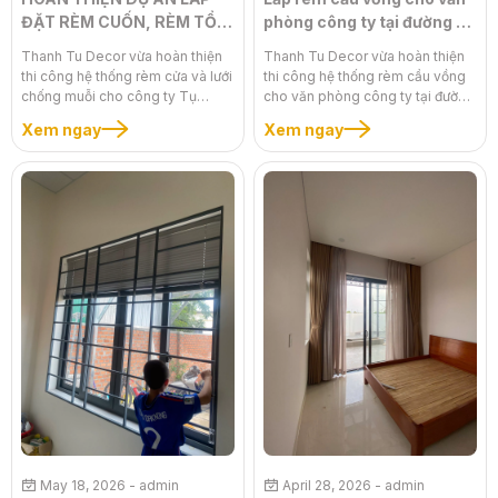
ĐẶT RÈM CUỐN, RÈM TỔ
phòng công ty tại đường Y
ONG KẾT HỢP LƯỚI
Jut
Thanh Tu Decor vừa hoàn thiện
Thanh Tu Decor vừa hoàn thiện
CHỐNG MUỖI CHO CÔNG
thi công hệ thống rèm cửa và lưới
thi công hệ thống rèm cầu vồng
TY TỤ NGUYÊN TẠI EA SÚP
chống muỗi cho công ty Tụ
cho văn phòng công ty tại đường
– ĐẮK LẮK
Nguyên tại Ea Súp, Đắk Lắk với
Y Jut
Xem ngay
Xem ngay
các hạng mục: Rèm cuốn chống
nắng Rèm tổ ong cách nhiệt Lưới
chống muỗi cao cấp
May 18, 2026
- admin
April 28, 2026
- admin