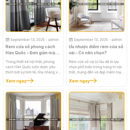
cách bạn tạo ra một không gian
may và sự độc đáo trong thiết kế
thư thái, giúp bạn tận hưởng
đã biến rèm cửa thành một điểm
những khoảnh khắc tĩnh lặng
nhấn hoàn hảo, góp phần định
trong cuộc sống bận rộn.
hình phong cách và giá trị của
ngôi nhà.
September 13, 2025
- admin
September 13, 2025
- admin
Rèm cửa sổ phong cách
Ưu nhược điểm rèm cửa sổ
Hàn Quốc – Đơn giản mà
vải – Có nên chọn?
cuốn hút
Trong thiết kế nội thất, phong
Rèm cửa sổ vải từ lâu đã là lựa
cách Hàn Quốc luôn được yêu
chọn phổ biến trong trang trí nội
thích bởi sự tinh tế, nhẹ nhàng và
thất, mang đến vẻ đẹp mềm mại,
vẻ đẹp lãng mạn. Một bộ rèm cửa
ấm cúng và sang trọng. Tuy
Xem ngay
Xem ngay
sổ phong cách Hàn Quốc không
nhiên, nhiều người vẫn băn khoăn
chỉ làm tròn chức năng che chắn
liệu rèm cửa sổ vải có thực sự
ánh sáng mà còn là điểm nhấn
phù hợp với không gian sống của
thẩm mỹ, mang đến sự ấm cúng,
mình hay không. Để giúp bạn đưa
dễ chịu và đầy cảm hứng. Với các
ra quyết định đúng đắn, bài viết
họa tiết đáng yêu, màu sắc dịu
này sẽ phân tích chi tiết những ưu
dàng và chất liệu cao cấp, loại
điểm và nhược điểm của rèm vải,
rèm này sẽ biến không gian của
từ đó cung cấp cái nhìn toàn diện
bạn thành một chốn nghỉ ngơi,
nhất để bạn tự tin lựa chọn sản
thư giãn lý tưởng.
phẩm phù hợp.