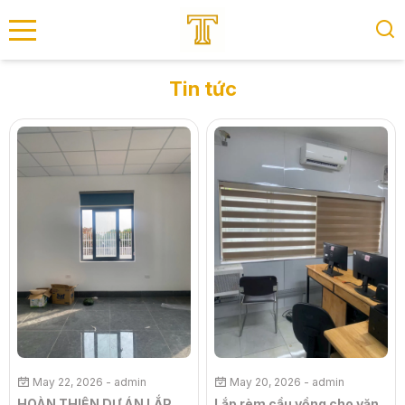
se menu
Tin tức
submenu
submenu
May 22, 2026
- admin
May 20, 2026
- admin
HOÀN THIỆN DỰ ÁN LẮP
Lắp rèm cầu vồng cho văn