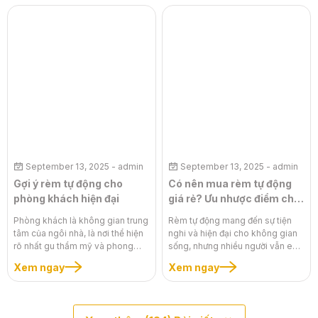
chắn ánh sáng mà còn là một
mà còn ảnh hưởng trực tiếp đến
phần quan trọng trong việc tạo
chất lượng giấc ngủ. Rèm tự động
nên không gian đẳng cấp, sang
đang dần trở thành xu hướng nhờ
trọng và hiện đại. Rèm tự động
sự tiện nghi và hiện đại. Tuy
cho khách sạn chính là giải pháp
nhiên, liệu bạn có nên dùng rèm
tối ưu, kết hợp hoàn hảo giữa vẻ
tự động cho phòng ngủ của mình
đẹp tinh tế của rèm cửa và công
không? Bài viết này sẽ phân tích
nghệ tự động hóa, mang đến sự
chi tiết ưu và nhược điểm của rèm
tiện lợi, thoải mái và một phong
tự động, giúp bạn có cái nhìn
cách sống thời thượng, tạo ấn
toàn diện để đưa ra quyết định
tượng mạnh mẽ với khách lưu trú.
thông minh nhất, kiến tạo một
không gian nghỉ ngơi lý tưởng và
đầy tinh tế.
September 13, 2025
- admin
September 13, 2025
- admin
Gợi ý rèm tự động cho
Có nên mua rèm tự động
phòng khách hiện đại
giá rẻ? Ưu nhược điểm chi
tiết
Phòng khách là không gian trung
Rèm tự động mang đến sự tiện
tâm của ngôi nhà, là nơi thể hiện
nghi và hiện đại cho không gian
rõ nhất gu thẩm mỹ và phong
sống, nhưng nhiều người vẫn e
cách sống của gia chủ. Trong kỷ
ngại về chi phí cao. Nắm bắt tâm
Xem ngay
Xem ngay
nguyên công nghệ 4.0, sự tiện
lý này, thị trường xuất hiện nhiều
nghi và thông minh đã trở thành
loại rèm tự động giá rẻ. Tuy
một phần không thể thiếu. Rèm
nhiên, liệu việc tiết kiệm chi phí
tự động phòng khách chính là
có đi đôi với chất lượng? Bài viết