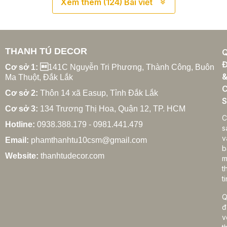
Xem thêm (124) Bài viết
một giải pháp đột phá, giúp bạn
này sẽ phân tích chi tiết ưu và
dễ dàng điều khiển ánh sáng,
nhược điểm của rèm tự động giá
bảo vệ sự riêng tư và nâng cao
rẻ, giúp bạn có cái nhìn toàn diện
trải nghiệm sống, thể hiện sự
để đưa ra quyết định thông minh
đẳng cấp và hiện đại của ngôi
nhất, tránh những rủi ro không
nhà.
đáng có.
THANH TÚ DECOR
Đ
Cơ sở 1: 
141C Nguyễn Tri Phương, Thành Công, Buôn
Ma Thuột, Đắk Lắk
C
Cơ sở 2:
Thôn 14 xã Easup, Tỉnh Đắk Lắk
S
Cơ sở 3:
134 Trương Thị Hoa, Quận 12, TP. HCM
C
Hotline:
0938.388.179 - 0981.441.479
s
v
Email:
phamthanhtu10csm@gmail.com
b
Website:
thanhtudecor.com
m
t
ti
Q
đ
v