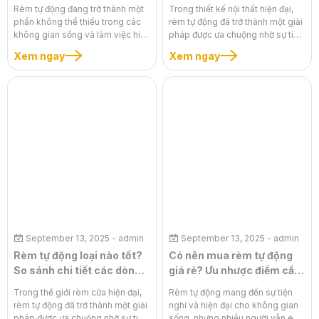
2025
Rèm tự động đang trở thành một
Trong thiết kế nội thất hiện đại,
phần không thể thiếu trong các
rèm tự động đã trở thành một giải
không gian sống và làm việc hiện
pháp được ưa chuộng nhờ sự tiện
đại, mang đến sự tiện nghi và
nghi, sang trọng và khả năng
Xem ngay
Xem ngay
đẳng cấp. Tuy nhiên, để hệ thống
điều khiển thông minh. Tuy nhiên,
hoạt động trơn tru và bền bỉ, việc
một trong những câu hỏi lớn nhất
lắp đặt đúng kỹ thuật là vô cùng
mà người dùng quan tâm là chi
quan trọng. Bài viết này sẽ hướng
phí. Giá rèm tự động không cố
dẫn chi tiết quy trình lắp đặt rèm
định mà phụ thuộc vào nhiều yếu
tự động chuẩn kỹ thuật từ A đến
tố. Bài viết này sẽ cung cấp bảng
Z, giúp bạn hiểu rõ từng bước
giá chi tiết cập nhật năm 2025
thực hiện và đảm bảo công trình
cùng những phân tích chuyên
hoàn hảo nhất, dù là bạn tự tay
sâu về các yếu tố cấu thành nên
làm hay giám sát đội thợ.
mức giá, giúp bạn dễ dàng dự trù
ngân sách và đưa ra lựa chọn đầu
tư thông minh cho không gian
sống và làm việc của mình.
September 13, 2025
- admin
September 13, 2025
- admin
Rèm tự động loại nào tốt?
Có nên mua rèm tự động
So sánh chi tiết các dòng
giá rẻ? Ưu nhược điểm cần
phổ biến
biết
Trong thế giới rèm cửa hiện đại,
Rèm tự động mang đến sự tiện
rèm tự động đã trở thành một giải
nghi và hiện đại cho không gian
pháp được ưa chuộng nhờ sự tiện
sống, nhưng nhiều người vẫn e