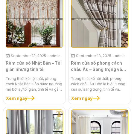
vẫn đảm bảo các yếu tố về công
hoàn hảo giữa vẻ đẹp sang trọng,
năng, thẩm mỹ và độ bền. Bí
tinh tế và khả năng cản sáng,
quyết nằm ở việc lựa chọn thông
bảo vệ sự riêng tư tuyệt đối. Loại
minh, biết cách tìm kiếm sản
rèm này không chỉ giúp bạn có
phẩm chất lượng với mức giá
những giấc ngủ sâu và trọn vẹn
phải chăng. Bài viết này sẽ chia
hơn mà còn kiến tạo một không
sẻ những kinh nghiệm vàng giúp
gian nghỉ ngơi ấm cúng, thư thái,
bạn có được những bộ rèm ưng ý
giúp bạn phục hồi năng lượng
mà vẫn tiết kiệm chi phí hiệu quả.
một cách hiệu quả.
September 13, 2025
- admin
September 13, 2025
- admin
Rèm cửa sổ Nhật Bản – Tối
Rèm cửa sổ phong cách
giản nhưng tinh tế
châu Âu – Sang trọng và
đẳng cấp
Trong thiết kế nội thất, phong
Trong thiết kế nội thất, phong
cách Nhật Bản luôn được ngưỡng
cách châu Âu luôn là biểu tượng
mộ bởi sự tối giản, tinh tế và gần
của sự sang trọng, tinh tế và
gũi với thiên nhiên. Một bộ rèm
đẳng cấp. Một bộ rèm cửa sổ
Xem ngay
Xem ngay
cửa sổ Nhật Bản không chỉ có
phong cách châu Âu không chỉ
chức năng che chắn ánh sáng
có chức năng che chắn ánh sáng
mà còn là điểm nhấn thẩm mỹ,
mà còn là một tác phẩm nghệ
mang đến sự ấm cúng, thanh lịch
thuật, mang đến vẻ đẹp lộng lẫy,
và một cảm giác bình yên cho
quý phái và sự ấm cúng cho
không gian sống. Lựa chọn rèm
không gian sống. Sự tỉ mỉ trong
cửa theo phong cách Nhật Bản là
chất liệu, tinh xảo trong đường