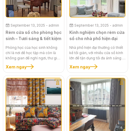
September 13, 2025
- admin
September 13, 2025
- admin
Rèm cửa sổ cho phòng học
Kinh nghiệm chọn rèm cửa
sinh – Tươi sáng & tiết kiệm
sổ cho nhà phố hiện đại
Phòng học của học sinh không
Nhà phố hiện đại thường có thiết
chỉ là nơi để học tập mà còn là
kế tối giản, với nhiều cửa sổ kính
không gian để nghỉ ngơi, thư giãn
lớn để tận dụng tối đa ánh sáng tự
và phát triển tư duy. Một bộ rèm
nhiên. Tuy nhiên, điều này cũng
Xem ngay
Xem ngay
cửa phù hợp đóng vai trò vô
mang lại những thách thức như
cùng quan trọng, giúp điều chỉnh
nắng gắt, bụi bẩn và tiếng ồn.
ánh sáng, bảo vệ sức khỏe và
Một bộ rèm cửa sổ cho nhà phố
tạo nên một môi trường học tập
hiện đại không chỉ có chức năng
đầy cảm hứng. Việc lựa chọn rèm
che chắn mà còn là một điểm
cửa sổ cho phòng học sinh cần
nhấn tinh tế, giúp không gian trở
ưu tiên sự tươi sáng, an toàn và
nên sang trọng, ấm cúng và đầy
tiết kiệm. Bài viết này sẽ chia sẻ
tiện nghi. Bài viết này sẽ chia sẻ
những kinh nghiệm vàng để bạn
những kinh nghiệm chuyên sâu,
kiến tạo một không gian học tập
giúp bạn lựa chọn và lắp đặt rèm
lý tưởng, giúp con bạn phát triển
cửa sổ một cách thông minh, phù
toàn diện.
hợp nhất với phong cách kiến