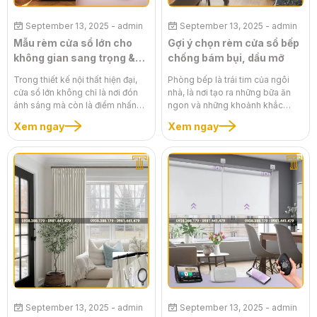
trúc của ngôi nhà.
September 13, 2025
- admin
September 13, 2025
- admin
Mẫu rèm cửa sổ lớn cho
Gợi ý chọn rèm cửa sổ bếp
không gian sang trọng &
chống bám bụi, dầu mỡ
thoáng đãng
Trong thiết kế nội thất hiện đại,
Phòng bếp là trái tim của ngôi
cửa sổ lớn không chỉ là nơi đón
nhà, là nơi tạo ra những bữa ăn
ánh sáng mà còn là điểm nhấn
ngon và những khoảnh khắc
kiến trúc, mang đến cảm giác
quây quần ấm cúng. Tuy nhiên,
Xem ngay
Xem ngay
không gian rộng mở, thoáng
đây cũng là không gian dễ bị
đãng. Tuy nhiên, việc lựa chọn
bám bẩn bởi khói, dầu mỡ và hơi
rèm cửa cho những ô cửa lớn này
nước, gây khó khăn cho việc vệ
cũng là một thách thức, đòi hỏi sự
sinh. Một bộ rèm cửa sổ bếp
tinh tế và chuyên nghiệp để rèm
chống bám bụi, dầu mỡ chính là
không chỉ làm tròn chức năng
giải pháp tối ưu, giúp bạn bảo vệ
che chắn mà còn tôn lên vẻ đẹp
không gian bếp luôn sạch sẽ,
sang trọng của căn phòng. Một
gọn gàng mà vẫn đảm bảo tính
bộ rèm cửa sổ lớn phù hợp sẽ là
thẩm mỹ và sự tiện nghi. Bài viết
giải pháp tối ưu, biến không gian
này sẽ chia sẻ những bí quyết
của bạn thành một tác phẩm
vàng để bạn có thể chọn được bộ
nghệ thuật, thể hiện đẳng cấp và
rèm ưng ý, kiến tạo một không
gu thẩm mỹ đỉnh cao.
gian bếp lý tưởng.
September 13, 2025
- admin
September 13, 2025
- admin