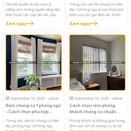
Căn hộ studio là lựa chọn lý
Trong các căn hộ chung cư hiện
tưởng cho những người sống độc
đại, 2 phòng ngủ là lựa chọn phổ
thân hoặc các cặp đôi trẻ, yêu
biến của các gia đình trẻ. Không
thích sự hiện đại và tiện nghi. Tuy
gian này cần được thiết kế vừa
Xem ngay
Xem ngay
nhiên, diện tích khiêm tốn của
đẹp mắt, vừa tiện nghi, đáp ứng
loại hình căn hộ này đặt ra thách
nhu cầu nghỉ ngơi của bố mẹ và
thức lớn trong việc trang trí và tối
sự phát triển của con cái. Một bộ
ưu hóa không gian. Một bộ rèm
rèm chung cư 2 phòng ngủ phù
cho căn hộ studio phù hợp
hợp không chỉ có chức năng che
không chỉ làm tròn chức năng
chắn ánh sáng mà còn là giải
che chắn ánh sáng mà còn là giải
pháp hiệu quả để tạo ra một
pháp thông minh để phân chia
không gian sống hài hòa, ấm
không gian, tạo cảm giác rộng rãi
cúng và đầy phong cách. Bài viết
và thoáng đãng hơn. Bài viết này
này sẽ chia sẻ những kinh
sẽ chia sẻ những bí quyết vàng
nghiệm chuyên sâu, giúp bạn
giúp bạn chọn được bộ rèm ưng
kiến tạo không gian sống lý
ý, biến căn hộ studio thành một
tưởng cho gia đình mình.
không gian sống đầy tinh tế và
September 14, 2025
- admin
September 14, 2025
- admin
phong cách.
Rèm chung cư 1 phòng ngủ
Cách chọn rèm phòng
– Cách chọn phù hợp
khách chung cư chuẩn
không gian nhỏ
phong thủy
Trong các căn hộ chung cư hiện
Phòng khách là không gian trung
đại, phòng ngủ 1 phòng ngủ
tâm của căn hộ chung cư, là nơi