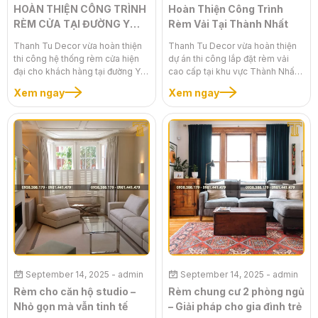
HOÀN THIỆN CÔNG TRÌNH
Hoàn Thiện Công Trình
RÈM CỬA TẠI ĐƯỜNG Y
Rèm Vải Tại Thành Nhất
MOAN Ê’NUÔL
Thanh Tu Decor vừa hoàn thiện
Thanh Tu Decor vừa hoàn thiện
thi công hệ thống rèm cửa hiện
dự án thi công lắp đặt rèm vải
đại cho khách hàng tại đường Y
cao cấp tại khu vực Thành Nhất.
Moan Ê’Nuôl với các hạng mục:
Công trình mang đến sự thay đổi
Xem ngay
Xem ngay
rõ rệt cho không gian sống – từ
đơn giản trở nên sang trọng, tinh
tế và tiện nghi hơn.
September 14, 2025
- admin
September 14, 2025
- admin
Rèm cho căn hộ studio –
Rèm chung cư 2 phòng ngủ
Nhỏ gọn mà vẫn tinh tế
– Giải pháp cho gia đình trẻ