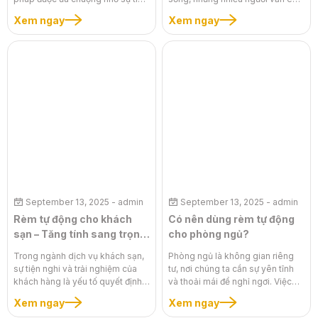
nghi, sang trọng và khả năng
ngại về chi phí cao. Nắm bắt tâm
Xem ngay
Xem ngay
điều khiển thông minh. Tuy nhiên,
lý này, thị trường xuất hiện nhiều
trên thị trường có rất nhiều dòng
loại rèm tự động giá rẻ. Tuy
rèm tự động khác nhau, từ rèm
nhiên, liệu việc tiết kiệm chi phí
cuốn, rèm vải đến rèm cầu vồng,
có đi đôi với chất lượng? Bài viết
khiến người tiêu dùng băn khoăn
này sẽ phân tích chi tiết ưu và
không biết nên chọn loại nào tốt
nhược điểm của rèm tự động giá
nhất. Việc hiểu rõ về từng dòng
rẻ, giúp bạn có cái nhìn toàn diện
rèm sẽ giúp bạn đưa ra quyết
để đưa ra quyết định thông minh,
định thông minh, phù hợp với nhu
tránh những rủi ro không đáng
cầu sử dụng và phong cách của
có.
không gian sống. Bài viết này sẽ
đi sâu vào so sánh chi tiết các
dòng rèm tự động phổ biến, giúp
bạn dễ dàng chọn được sản
September 13, 2025
- admin
September 13, 2025
- admin
phẩm ưng ý nhất.
Rèm tự động cho khách
Có nên dùng rèm tự động
sạn – Tăng tính sang trọng
cho phòng ngủ?
& hiện đại
Trong ngành dịch vụ khách sạn,
Phòng ngủ là không gian riêng
sự tiện nghi và trải nghiệm của
tư, nơi chúng ta cần sự yên tĩnh
khách hàng là yếu tố quyết định
và thoải mái để nghỉ ngơi. Việc
sự thành công. Một bộ rèm cửa
lựa chọn rèm cửa không chỉ có
Xem ngay
Xem ngay
không chỉ có chức năng che
chức năng che chắn ánh sáng