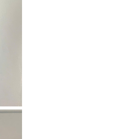
Cách vệ sinh rèm cửa gia
đình đúng cách, bền đẹp
lâu dài
27/02/2026