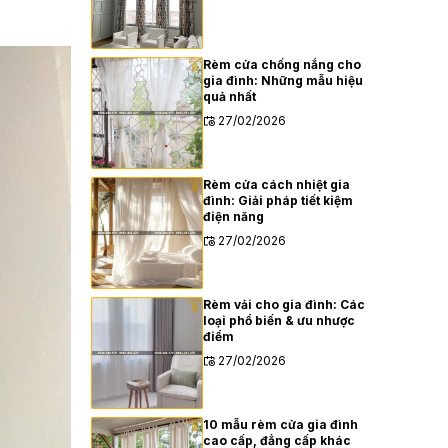
Rèm cửa chống nắng cho
gia đình: Những mẫu hiệu
quả nhất
27/02/2026
Rèm cửa cách nhiệt gia
đình: Giải pháp tiết kiệm
điện năng
27/02/2026
Rèm vải cho gia đình: Các
loại phổ biến & ưu nhược
điểm
27/02/2026
10 mẫu rèm cửa gia đình
cao cấp, đẳng cấp khác