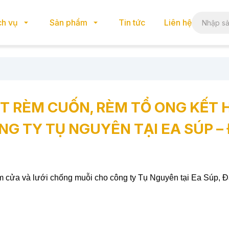
ch vụ
Sản phẩm
Tin tức
Liên hệ
ẶT RÈM CUỐN, RÈM TỔ ONG KẾT 
G TY TỤ NGUYÊN TẠI EA SÚP –
m cửa và lưới chống muỗi cho công ty Tụ Nguyên tại Ea Súp, 