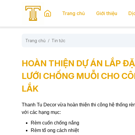
se menu
Trang chủ
Giới thiệu
Dị
Trang chủ
Tin tức
submenu
submenu
HOÀN THIỆN DỰ ÁN LẮP Đ
LƯỚI CHỐNG MUỖI CHO CÔN
LẮK
Thanh Tu Decor vừa hoàn thiện thi công hệ thống rè
với các hạng mục:
Rèm cuốn chống nắng
Rèm tổ ong cách nhiệt