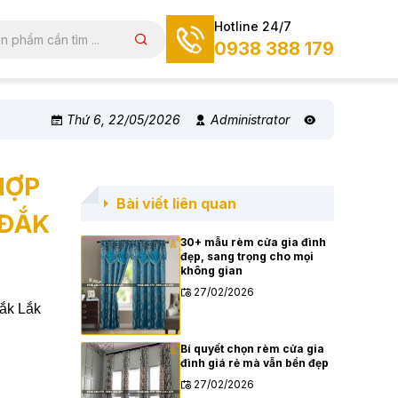
Hotline 24/7
0938 388 179
Thứ 6, 22/05/2026
Administrator
HỢP
Bài viết liên quan
 ĐẮK
30+ mẫu rèm cửa gia đình
đẹp, sang trọng cho mọi
không gian
27/02/2026
Đắk Lắk
Bí quyết chọn rèm cửa gia
đình giá rẻ mà vẫn bền đẹp
27/02/2026