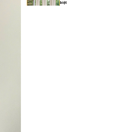
biệt
27/02/2026
Xu hướng rèm cửa gia đình
hiện đại năm 2025
27/02/2026
Cách chọn rèm cửa gia
đình hợp phong thủy
27/02/2026
Rèm cửa gia đình giá bao
nhiêu? Bảng giá chi tiết
2025
27/02/2026