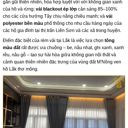
gần gũi thiên nhiên, hòa hợp tuyệt vời với không gian xanh
của hồ và rừng;
vải blackout ép lớp
cản sáng 85–100%
cho các cửa hướng Tây chịu nắng chiều mạnh; và
vải
polyester bền màu
phổ thông cho nhu cầu hàng ngày của
các hộ gia đình tại thị trấn Liên Sơn và các xã trong huyện.
Điểm đặc biệt của rèm vải tại Lắk là việc lựa chọn
tông
màu đất
rất được ưa chuộng – be, nâu nhạt, ghi xanh, xanh
rêu, nâu gỗ – tạo sự hài hòa giữa không gian nội thất và
cảnh quan thiên nhiên đặc trưng của vùng đất M'Nông ven
hồ Lắk thơ mộng.