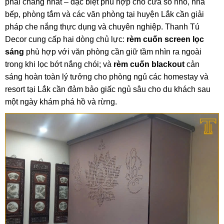
phải chăng nhất – đặc biệt phù hợp cho cửa sổ nhỏ, nhà
bếp, phòng tắm và các văn phòng tại huyện Lắk cần giải
pháp che nắng thực dụng và chuyên nghiệp. Thanh Tú
Decor cung cấp hai dòng chủ lực:
rèm cuốn screen lọc
sáng
phù hợp với văn phòng cần giữ tầm nhìn ra ngoài
trong khi lọc bớt nắng chói; và
rèm cuốn blackout
cản
sáng hoàn toàn lý tưởng cho phòng ngủ các homestay và
resort tại Lắk cần đảm bảo giấc ngủ sâu cho du khách sau
một ngày khám phá hồ và rừng.