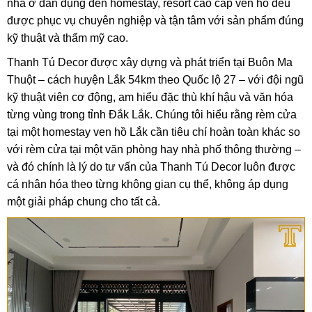
nhà ở dân dụng đến homestay, resort cao cấp ven hồ đều
được phục vụ chuyên nghiệp và tận tâm với sản phẩm đúng
kỹ thuật và thẩm mỹ cao.
Thanh Tú Decor được xây dựng và phát triển tại Buôn Ma
Thuột – cách huyện Lắk 54km theo Quốc lộ 27 – với đội ngũ
kỹ thuật viên cơ động, am hiểu đặc thù khí hậu và văn hóa
từng vùng trong tỉnh Đắk Lắk. Chúng tôi hiểu rằng rèm cửa
tại một homestay ven hồ Lắk cần tiêu chí hoàn toàn khác so
với rèm cửa tại một văn phòng hay nhà phố thông thường –
và đó chính là lý do tư vấn của Thanh Tú Decor luôn được
cá nhân hóa theo từng không gian cụ thể, không áp dụng
một giải pháp chung cho tất cả.