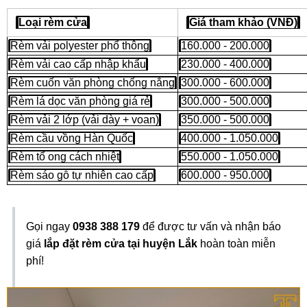
Loại rèm cửa
Giá tham khảo (VNĐ)
Rèm vải polyester phổ thông
160.000 - 200.000
Rèm vải cao cấp nhập khẩu
230.000 - 400.000
Rèm cuốn văn phòng chống nắng
300.000 - 600.000
Rèm lá dọc văn phòng giá rẻ
300.000 - 500.000
Rèm vải 2 lớp (vải dày + voan)
350.000 - 500.000
Rèm cầu vồng Hàn Quốc
400.000 - 1.050.000
Rèm tổ ong cách nhiệt
550.000 - 1.050.000
Rèm sáo gỗ tự nhiên cao cấp
600.000 - 950.000
Gọi ngay
0938 388 179
để được tư vấn và nhận báo
giá
lắp đặt rèm cửa tại huyện Lắk
hoàn toàn miễn
phí!