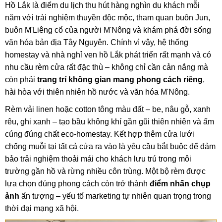
Hồ Lắk là điểm du lịch thu hút hàng nghìn du khách mỗi
năm với trải nghiệm thuyền độc mộc, tham quan buôn Jun,
buôn M'Liêng cổ của người M'Nông và khám phá đời sống
văn hóa bản địa Tây Nguyên. Chính vì vậy, hệ thống
homestay và nhà nghỉ ven hồ Lắk phát triển rất mạnh và có
nhu cầu rèm cửa rất đặc thù – không chỉ cần cản nắng mà
còn phải
trang trí không gian mang phong cách riêng
,
hài hòa với thiên nhiên hồ nước và văn hóa M'Nông.
Rèm vải linen hoặc cotton tông màu đất – be, nâu gỗ, xanh
rêu, ghi xanh – tạo bầu không khí gần gũi thiên nhiên và ấm
cúng đúng chất eco-homestay. Kết hợp thêm cửa lưới
chống muỗi tại tất cả cửa ra vào là yêu cầu bắt buộc để đảm
bảo trải nghiệm thoải mái cho khách lưu trú trong môi
trường gần hồ và rừng nhiều côn trùng. Một bộ rèm được
lựa chọn đúng phong cách còn trở thành
điểm nhấn chụp
ảnh
ấn tượng – yếu tố marketing tự nhiên quan trọng trong
thời đại mạng xã hội.