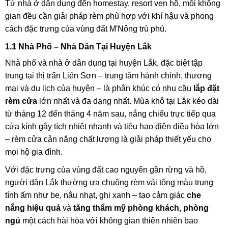
Từ nhà ở dân dụng đến homestay, resort ven hồ, mỗi không
gian đều cần giải pháp rèm phù hợp với khí hậu và phong
cách đặc trưng của vùng đất M'Nông trù phú.
1.1 Nhà Phố – Nhà Dân Tại Huyện Lắk
Nhà phố và nhà ở dân dụng tại huyện Lắk, đặc biệt tập
trung tại thị trấn Liên Sơn – trung tâm hành chính, thương
mại và du lịch của huyện – là phân khúc có nhu cầu
lắp đặt
rèm cửa
lớn nhất và đa dạng nhất. Mùa khô tại Lắk kéo dài
từ tháng 12 đến tháng 4 năm sau, nắng chiếu trực tiếp qua
cửa kính gây tích nhiệt nhanh và tiêu hao điện điều hòa lớn
– rèm cửa cản nắng chất lượng là giải pháp thiết yếu cho
mọi hộ gia đình.
Với đặc trưng của vùng đất cao nguyên gần rừng và hồ,
người dân Lắk thường ưa chuộng rèm vải tông màu trung
tính ấm như be, nâu nhạt, ghi xanh – tạo cảm giác
che
nắng hiệu quả
và
tăng thẩm mỹ phòng khách, phòng
ngủ
một cách hài hòa với không gian thiên nhiên bao