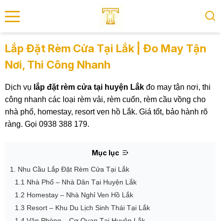
se menu
Lắp Đặt Rèm Cửa Tại Lắk | Đo May Tận
Nơi, Thi Công Nhanh
submenu
Dịch vụ
lắp đặt rèm cửa tại huyện Lắk
đo may tận nơi, thi
submenu
công nhanh các loại rèm vải, rèm cuốn, rèm cầu vồng cho
nhà phố, homestay, resort ven hồ Lắk. Giá tốt, bảo hành rõ
ràng. Gọi 0938 388 179.
Mục lục
1. Nhu Cầu Lắp Đặt Rèm Cửa Tại Lắk
1.1 Nhà Phố – Nhà Dân Tại Huyện Lắk
1.2 Homestay – Nhà Nghỉ Ven Hồ Lắk
1.3 Resort – Khu Du Lịch Sinh Thái Tại Lắk
1.4 Văn Phòng – Cơ Quan Tại Huyện Lắk