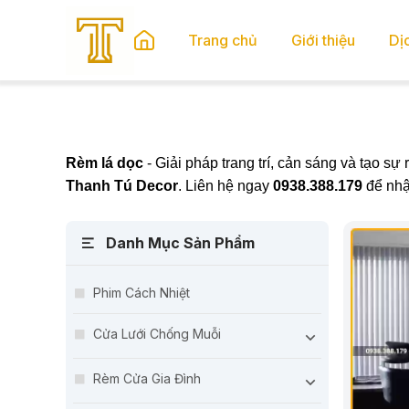
se menu
Trang chủ
Giới thiệu
Dị
submenu
Rèm lá dọc
- Giải pháp trang trí, cản sáng và tạo s
submenu
Thanh Tú Decor
. Liên hệ ngay
0938.388.179
để nhậ
Danh Mục Sản Phẩm
Phim Cách Nhiệt
Cửa Lưới Chống Muỗi
Rèm Cửa Gia Đình