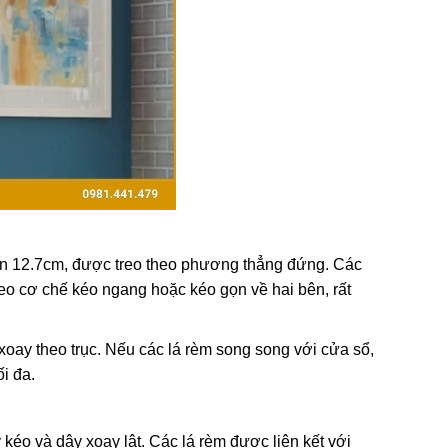
đến 12.7cm, được treo theo phương thẳng đứng. Các
eo cơ chế kéo ngang hoặc kéo gọn về hai bên, rất
xoay theo trục. Nếu các lá rèm song song với cửa sổ,
i đa.
kéo và dây xoay lật. Các lá rèm được liên kết với