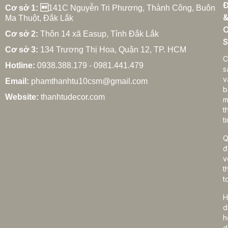
Đ
Cơ sở 1: 
141C Nguyễn Tri Phương, Thành Công, Buôn
Ma Thuột, Đắk Lắk
C
Cơ sở 2:
Thôn 14 xã Easup, Tỉnh Đắk Lắk
S
Cơ sở 3:
134 Trương Thị Hoa, Quận 12, TP. HCM
C
Hotline:
0938.388.179 - 0981.441.479
s
v
Email:
phamthanhtu10csm@gmail.com
b
Website:
thanhtudecor.com
m
t
ti
Q
đ
v
t
t
H
d
h
d