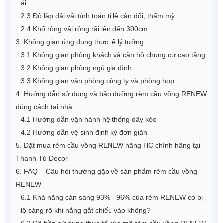
ái
2.3 Độ lặp dải vải tính toán tỉ lệ cân đối, thẩm mỹ
2.4 Khổ rộng vải rộng rãi lên đến 300cm
3. Không gian ứng dụng thực tế lý tưởng
3.1 Không gian phòng khách và căn hộ chung cư cao tầng
3.2 Không gian phòng ngủ gia đình
3.3 Không gian văn phòng công ty và phòng họp
4. Hướng dẫn sử dụng và bảo dưỡng rèm cầu vồng RENEW
đúng cách tại nhà
4.1 Hướng dẫn vận hành hệ thống dây kéo
4.2 Hướng dẫn vệ sinh định kỳ đơn giản
5. Đặt mua rèm cầu vồng RENEW hãng HC chính hãng tại
Thanh Tú Decor
6. FAQ – Câu hỏi thường gặp về sản phẩm rèm cầu vồng
RENEW
6.1 Khả năng cản sáng 93% - 96% của rèm RENEW có bị
lộ sáng rõ khi nắng gắt chiếu vào không?
6.2 Độ bền sử dụng thực tế của mã rèm cầu vồng RENEW