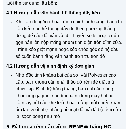
tuổi thọ sử dụng lâu bền:
4.1 Hướng dẫn vận hành hệ thống dây kéo
Khi cần đóng/mở hoặc điều chỉnh ánh sáng, bạn chỉ
cần kéo nhẹ hệ thống dây dù theo phương thẳng
đứng để các dải vân vải di chuyển so le hoặc cuốn
gọn hẳn lên hộp máng nhôm tĩnh điện trên đỉnh cửa.
Tránh kéo giật mạnh hoặc kéo chéo góc để hệ đầu
số cuốn bánh răng vận hành trơn tru trọn đời.
4.2 Hướng dẫn vệ sinh định kỳ đơn giản
Nhờ đặc tính kháng bụi của sợi vải Polyester cao
cấp, bạn không cần phải tháo dỡ rèm để giặt giũ
phức tạp. Định kỳ hàng tháng, bạn chỉ cần dùng
chổi lông gà phủi nhẹ bụi bám, dùng máy hút bụi
cầm tay hút các khe lưới hoặc dùng một chiếc khăn
ẩm lau vuốt nhẹ nhàng bề mặt dải vải là bộ rèm cửa
lại sạch bong như mới.
5. Đặt mua rèm cầu vồng RENEW hãng HC