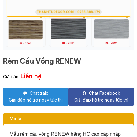
Rèm Cầu Vồng RENEW
Liên hệ
Giá bán:
Chat zalo
Chat Facebook
Giải đáp hỗ trợ ngay tức thì
Giải đáp hỗ trợ ngay tức thì
Mô tả
Mẫu rèm cầu vồng RENEW hãng HC cao cấp nhập