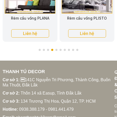
Rèm cầu vồng PLANA
Rèm cầu vồng PLISTO
Liên hệ
Liên hệ
THANH TÚ DECOR
Đ
Cơ sở 1: 
141C Nguyễn Tri Phương, Thành Công, Buôn
Ma Thuột, Đắk Lắk
C
Cơ sở 2:
Thôn 14 xã Easup, Tỉnh Đắk Lắk
S
Cơ sở 3:
134 Trương Thị Hoa, Quận 12, TP. HCM
C
Hotline:
0938.388.179 - 0981.441.479
s
v