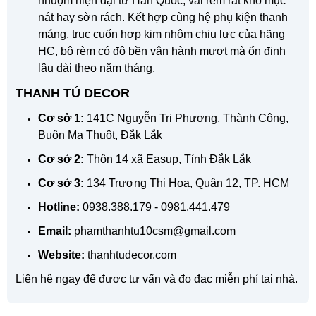
nhuộm hiện đại từ Hàn Quốc, vải rèm rất khó mục
nát hay sờn rách. Kết hợp cùng hệ phụ kiện thanh
máng, trục cuốn hợp kim nhôm chịu lực của hãng
HC, bộ rèm có độ bền vận hành mượt mà ổn định
lâu dài theo năm tháng.
THANH TÚ DECOR
Cơ sở 1:
141C Nguyễn Tri Phương, Thành Công,
Buôn Ma Thuột, Đắk Lắk
Cơ sở 2:
Thôn 14 xã Easup, Tỉnh Đắk Lắk
Cơ sở 3:
134 Trương Thị Hoa, Quận 12, TP. HCM
Hotline:
0938.388.179 - 0981.441.479
Email:
phamthanhtu10csm@gmail.com
Website:
thanhtudecor.com
Liên hệ ngay để được tư vấn và đo đạc miễn phí tại nhà.