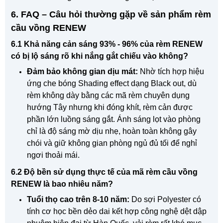
6. FAQ – Câu hỏi thường gặp về sản phẩm rèm
cầu vồng RENEW
6.1 Khả năng cản sáng 93% - 96% của rèm RENEW
có bị lộ sáng rõ khi nắng gắt chiếu vào không?
Đảm bảo không gian dịu mát:
Nhờ tích hợp hiệu
ứng che bóng Shading effect dạng Black out, dù
rèm không dày bằng các mã rèm chuyên dụng
hướng Tây nhưng khi đóng khít, rèm cản được
phần lớn luồng sáng gắt. Ánh sáng lọt vào phòng
chỉ là độ sáng mờ dịu nhẹ, hoàn toàn không gây
chói và giữ không gian phòng ngủ đủ tối để nghỉ
ngơi thoải mái.
6.2 Độ bền sử dụng thực tế của mã rèm cầu vồng
RENEW là bao nhiêu năm?
Tuổi thọ cao trên 8-10 năm:
Do sợi Polyester có
tính cơ học bền dẻo dai kết hợp công nghệ dệt dập