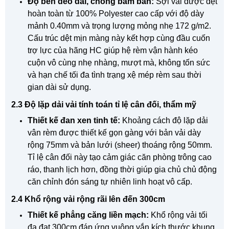
Độ bền dẻo dai, chống bám bẩn:
Sợi vải được dệt
hoàn toàn từ 100% Polyester cao cấp với độ dày
mảnh 0.40mm và trọng lượng mỏng nhẹ
172 g/m2
.
Cấu trúc dệt mịn màng này kết hợp cùng đầu cuốn
trợ lực của hãng HC giúp hệ rèm vận hành kéo
cuộn vô cùng nhẹ nhàng, mượt mà, không tốn sức
và hạn chế tối đa tình trạng xệ mép rèm sau thời
gian dài sử dụng.
2.3 Độ lặp dải vải tính toán tỉ lệ cân đối, thẩm mỹ
Thiết kế đan xen tinh tế:
Khoảng cách độ lặp dải
vân rèm được thiết kế gọn gàng với bản vải dày
rộng 75mm và bản lưới (sheer) thoáng rộng 50mm.
Tỉ lệ cân đối này tạo cảm giác căn phòng trông cao
ráo, thanh lịch hơn, đồng thời giúp gia chủ chủ động
căn chỉnh đón sáng tự nhiên linh hoạt vô cấp.
2.4 Khổ rộng vải rộng rãi lên đến 300cm
Thiết kế phẳng căng liền mạch:
Khổ rộng vải tối
đa đạt 300cm đáp ứng vuông vắn kích thước khung