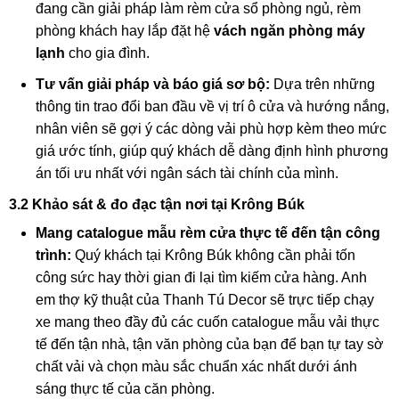
đang cần giải pháp làm rèm cửa sổ phòng ngủ, rèm
phòng khách hay lắp đặt hệ
vách ngăn phòng máy
lạnh
cho gia đình.
Tư vấn giải pháp và báo giá sơ bộ:
Dựa trên những
thông tin trao đổi ban đầu về vị trí ô cửa và hướng nắng,
nhân viên sẽ gợi ý các dòng vải phù hợp kèm theo mức
giá ước tính, giúp quý khách dễ dàng định hình phương
án tối ưu nhất với ngân sách tài chính của mình.
3.2 Khảo sát & đo đạc tận nơi tại Krông Búk
Mang catalogue mẫu rèm cửa thực tế đến tận công
trình:
Quý khách tại Krông Búk không cần phải tốn
công sức hay thời gian đi lại tìm kiếm cửa hàng. Anh
em thợ kỹ thuật của Thanh Tú Decor sẽ trực tiếp chạy
xe mang theo đầy đủ các cuốn catalogue mẫu vải thực
tế đến tận nhà, tận văn phòng của bạn để bạn tự tay sờ
chất vải và chọn màu sắc chuẩn xác nhất dưới ánh
sáng thực tế của căn phòng.