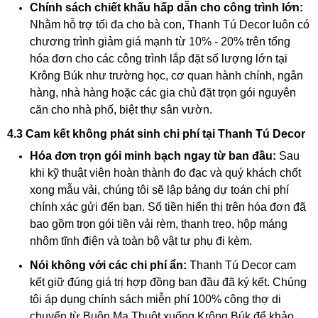
Chính sách chiết khấu hấp dẫn cho công trình lớn:
Nhằm hỗ trợ tối đa cho bà con, Thanh Tú Decor luôn có
chương trình giảm giá mạnh từ 10% - 20% trên tổng
hóa đơn cho các công trình lắp đặt số lượng lớn tại
Krông Búk như trường học, cơ quan hành chính, ngân
hàng, nhà hàng hoặc các gia chủ đặt trọn gói nguyên
căn cho nhà phố, biệt thự sân vườn.
4.3 Cam kết không phát sinh chi phí tại Thanh Tú Decor
Hóa đơn trọn gói minh bạch ngay từ ban đầu:
Sau
khi kỹ thuật viên hoàn thành đo đạc và quý khách chốt
xong mẫu vải, chúng tôi sẽ lập bảng dự toán chi phí
chính xác gửi đến bạn. Số tiền hiển thị trên hóa đơn đã
bao gồm trọn gói tiền vải rèm, thanh treo, hộp máng
nhôm tĩnh điện và toàn bộ vật tư phụ đi kèm.
Nói không với các chi phí ẩn:
Thanh Tú Decor cam
kết giữ đúng giá trị hợp đồng ban đầu đã ký kết. Chúng
tôi áp dụng chính sách miễn phí 100% công thợ di
chuyển từ Buôn Ma Thuột xuống Krông Búk để khảo