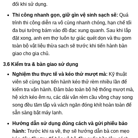
đối khi sử dụng.
Thi công nhanh gọn, giữ gìn vệ sinh sạch sẽ:
Quá
trình thi công diễn ra vô cùng nhanh chóng, hạn chế tối
đa bụi tường bám vào đồ đạc xung quanh. Sau khi lắp
đặt xong, anh em thợ luôn tự giác quét dọn và thu gom
toàn bộ vật liệu thừa sạch sẽ trước khi tiến hành bàn
giao cho gia chủ.
3.6 Kiểm tra & bàn giao sử dụng
Nghiệm thu thực tế và kéo thử mượt mà:
Kỹ thuật
viên sẽ cùng bạn tiến hành kéo thử rèm nhiều lần để
kiểm tra vận hành. Đảm bảo toàn bộ hệ thống mượt mà,
hệ xích kéo êm ru, các dải vân rèm cầu vồng chạy song
song đều tăm tắp và vách ngăn đóng khít hoàn toàn để
sẵn sàng bật máy lạnh.
Hướng dẫn sử dụng đúng cách và gửi phiếu bảo
hành:
Trước khi ra về, thợ sẽ hướng dẫn bà con mẹo