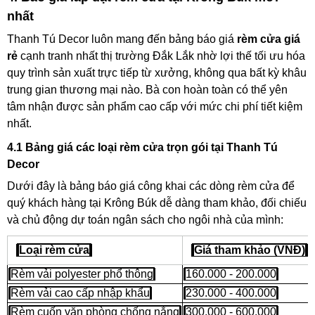
nhất
Thanh Tú Decor luôn mang đến bảng báo giá
rèm cửa giá
rẻ
cạnh tranh nhất thị trường Đắk Lắk nhờ lợi thế tối ưu hóa
quy trình sản xuất trực tiếp từ xưởng, không qua bất kỳ khâu
trung gian thương mại nào. Bà con hoàn toàn có thể yên
tâm nhận được sản phẩm cao cấp với mức chi phí tiết kiệm
nhất.
4.1 Bảng giá các loại rèm cửa trọn gói tại Thanh Tú
Decor
Dưới đây là bảng báo giá công khai các dòng rèm cửa để
quý khách hàng tại Krông Búk dễ dàng tham khảo, đối chiếu
và chủ động dự toán ngân sách cho ngôi nhà của mình:
Loại rèm cửa
Giá tham khảo (VNĐ)
Rèm vải polyester phổ thông
160.000 - 200.000
Rèm vải cao cấp nhập khẩu
230.000 - 400.000
Rèm cuốn văn phòng chống nắng
300.000 - 600.000