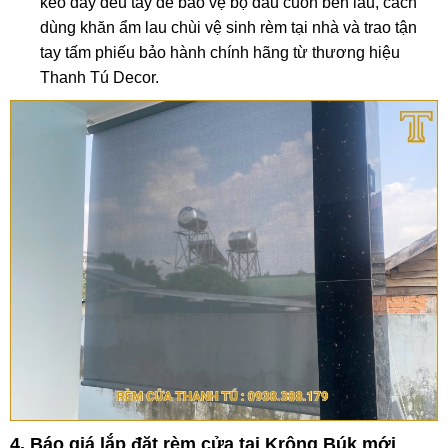
kéo dây đều tay để bảo vệ bộ đầu cuốn bền lâu, cách
dùng khăn ẩm lau chùi vệ sinh rèm tại nhà và trao tận
tay tấm phiếu bảo hành chính hãng từ thương hiệu
Thanh Tú Decor.
4. Báo giá lắp đặt rèm cửa tại Krông Búk mới