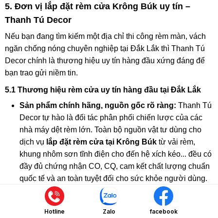
5. Đơn vị lắp đặt rèm cửa Krông Búk uy tín –
Thanh Tú Decor
Nếu bạn đang tìm kiếm một địa chỉ thi công rèm màn, vách
ngăn chống nóng chuyên nghiệp tại Đắk Lắk thì Thanh Tú
Decor chính là thương hiệu uy tín hàng đầu xứng đáng để
bạn trao gửi niềm tin.
5.1 Thương hiệu rèm cửa uy tín hàng đầu tại Đắk Lắk
Sản phẩm chính hãng, nguồn gốc rõ ràng:
Thanh Tú
Decor tự hào là đối tác phân phối chiến lược của các
nhà máy dệt rèm lớn. Toàn bộ nguồn vật tư dùng cho
dịch vụ
lắp đặt rèm cửa tại Krông Búk
từ vải rèm,
khung nhôm sơn tĩnh điện cho đến hệ xích kéo... đều có
đầy đủ chứng nhận CO, CQ, cam kết chất lượng chuẩn
quốc tế và an toàn tuyệt đối cho sức khỏe người dùng.
Nói không với hàng giả, hàng kém chất lượng:
Trên
thị trường hiện nay xuất hiện không ít mẫu rèm giá rẻ có
Hotline
Zalo
facebook