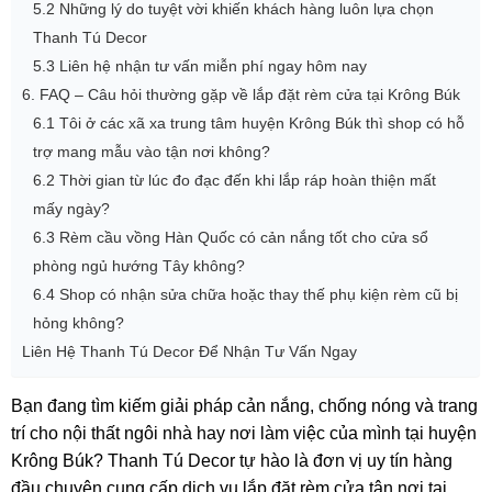
5.2 Những lý do tuyệt vời khiến khách hàng luôn lựa chọn
Thanh Tú Decor
5.3 Liên hệ nhận tư vấn miễn phí ngay hôm nay
6. FAQ – Câu hỏi thường gặp về lắp đặt rèm cửa tại Krông Búk
6.1 Tôi ở các xã xa trung tâm huyện Krông Búk thì shop có hỗ
trợ mang mẫu vào tận nơi không?
6.2 Thời gian từ lúc đo đạc đến khi lắp ráp hoàn thiện mất
mấy ngày?
6.3 Rèm cầu vồng Hàn Quốc có cản nắng tốt cho cửa sổ
phòng ngủ hướng Tây không?
6.4 Shop có nhận sửa chữa hoặc thay thế phụ kiện rèm cũ bị
hỏng không?
Liên Hệ Thanh Tú Decor Để Nhận Tư Vấn Ngay
Bạn đang tìm kiếm giải pháp cản nắng, chống nóng và trang
trí cho nội thất ngôi nhà hay nơi làm việc của mình tại huyện
Krông Búk? Thanh Tú Decor tự hào là đơn vị uy tín hàng
đầu chuyên cung cấp dịch vụ lắp đặt rèm cửa tận nơi tại