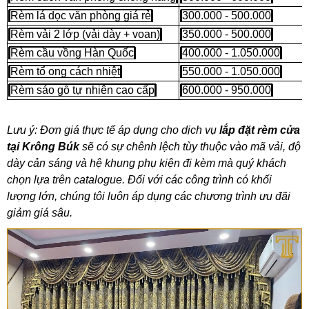
Rèm lá dọc văn phòng giá rẻ
300.000 - 500.000
Rèm vải 2 lớp (vải dày + voan)
350.000 - 500.000
Rèm cầu vồng Hàn Quốc
400.000 - 1.050.000
Rèm tổ ong cách nhiệt
550.000 - 1.050.000
Rèm sáo gỗ tự nhiên cao cấp
600.000 - 950.000
Lưu ý: Đơn giá thực tế áp dụng cho dịch vụ
lắp đặt rèm cửa
tại Krông Búk
sẽ có sự chênh lệch tùy thuộc vào mã vải, độ
dày cản sáng và hệ khung phụ kiện đi kèm mà quý khách
chọn lựa trên catalogue. Đối với các công trình có khối
lượng lớn, chúng tôi luôn áp dụng các chương trình ưu đãi
giảm giá sâu.