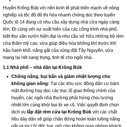
Huyện Krông Búk với nền kinh tế phát triển mạnh về nông
nghiệp và tốc độ đô thị hóa nhanh chóng dọc theo tuyến
Quốc lộ 14 đang có nhu cầu xây dựng nhà cửa ngày càng
lớn. Đi cùng với sự xuất hiện của các công trình nhà phố,
biệt thự sân vườn hiện đại là nhu cầu sở hữu những bộ rèm
cửa thẩm mỹ cao, vừa giúp điều hòa không khí trước khí
hậu hanh khô, nắng gắt của vùng đất Tây Nguyên, vừa
mang lại nét sang trọng, tinh tế cho ngôi nhà.
1.1 Nhà phố – nhà dân tại Krông Búk
Chống nắng, bụi bẩn và giảm nhiệt lượng cho
không gian sống:
Tại các khu vực đông dân cư bám
mặt đường hay dọc các trục lộ giao thông chính của
huyện, các ngôi nhà thường phải hứng chịu lượng
nhiệt lớn cùng khói bụi từ xe cộ. Việc quyết định chọn
dịch vụ
lắp đặt rèm cửa tại Krông Búk
với các chất
liệu dày dặn sẽ giúp chặn đứng hoàn toàn luồng nắng
gắt và tia UV độc hại, giữ cho không gian phòng khách,