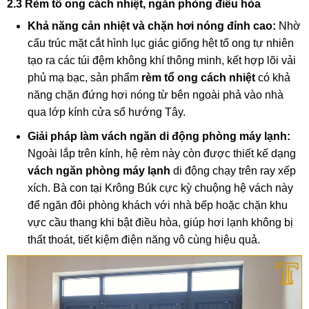
2.3 Rèm tổ ong cách nhiệt, ngăn phòng điều hòa
Khả năng cản nhiệt và chặn hơi nóng đỉnh cao:
Nhờ
cấu trúc mặt cắt hình lục giác giống hệt tổ ong tự nhiên
tạo ra các túi đệm không khí thông minh, kết hợp lõi vải
phủ mạ bạc, sản phẩm
rèm tổ ong cách nhiệt
có khả
năng chặn đứng hơi nóng từ bên ngoài phả vào nhà
qua lớp kính cửa sổ hướng Tây.
Giải pháp làm vách ngăn di động phòng máy lạnh:
Ngoài lắp trên kính, hệ rèm này còn được thiết kế dạng
vách ngăn phòng máy lạnh
di động chạy trên ray xếp
xích. Bà con tại Krông Búk cực kỳ chuộng hệ vách này
để ngăn đôi phòng khách với nhà bếp hoặc chặn khu
vực cầu thang khi bật điều hòa, giúp hơi lạnh không bị
thất thoát, tiết kiệm điện năng vô cùng hiệu quả.