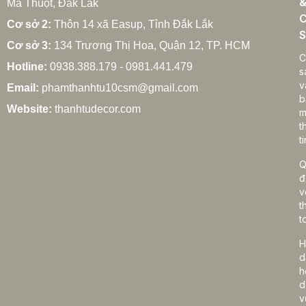
Ma Thuột, Đắk Lắk
C
Cơ sở 2:
Thôn 14 xã Easup, Tỉnh Đắk Lắk
S
Cơ sở 3:
134 Trương Thị Hoa, Quận 12, TP. HCM
C
Hotline:
0938.388.179 - 0981.441.479
s
v
Email:
phamthanhtu10csm@gmail.com
b
Website:
thanhtudecor.com
m
t
ti
Q
đ
v
t
t
H
d
h
d
v