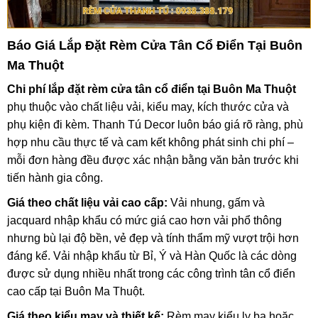
Báo Giá Lắp Đặt Rèm Cửa Tân Cổ Điển Tại Buôn
Ma Thuột
Chi phí lắp đặt rèm cửa tân cổ điển tại Buôn Ma Thuột
phụ thuộc vào chất liệu vải, kiểu may, kích thước cửa và
phụ kiện đi kèm. Thanh Tú Decor luôn báo giá rõ ràng, phù
hợp nhu cầu thực tế và cam kết không phát sinh chi phí –
mỗi đơn hàng đều được xác nhận bằng văn bản trước khi
tiến hành gia công.
Giá theo chất liệu vải cao cấp:
Vải nhung, gấm và
jacquard nhập khẩu có mức giá cao hơn vải phổ thông
nhưng bù lại độ bền, vẻ đẹp và tính thẩm mỹ vượt trội hơn
đáng kể. Vải nhập khẩu từ Bỉ, Ý và Hàn Quốc là các dòng
được sử dụng nhiều nhất trong các công trình tân cổ điển
cao cấp tại Buôn Ma Thuột.
Giá theo kiểu may và thiết kế:
Rèm may kiểu ly ba hoặc