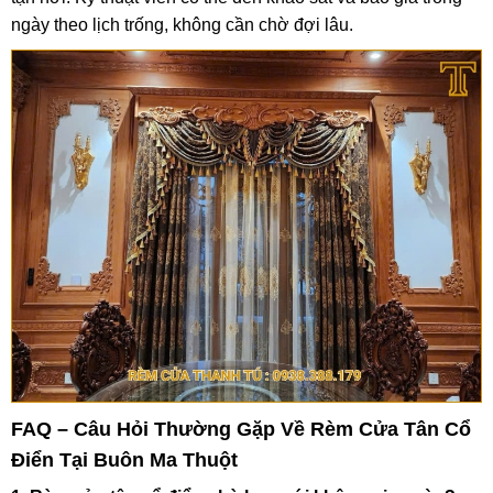
ngày theo lịch trống, không cần chờ đợi lâu.
FAQ – Câu Hỏi Thường Gặp Về Rèm Cửa Tân Cổ
Điển Tại Buôn Ma Thuột