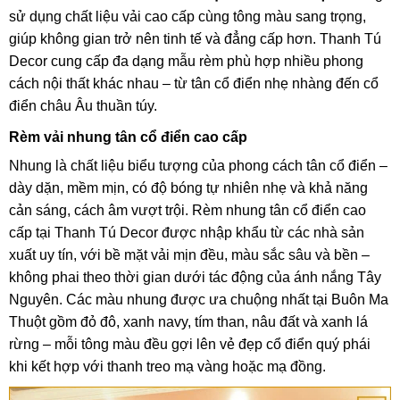
sử dụng chất liệu vải cao cấp cùng tông màu sang trọng,
giúp không gian trở nên tinh tế và đẳng cấp hơn. Thanh Tú
Decor cung cấp đa dạng mẫu rèm phù hợp nhiều phong
cách nội thất khác nhau – từ tân cổ điển nhẹ nhàng đến cổ
điển châu Âu thuần túy.
Rèm vải nhung tân cổ điển cao cấp
Nhung là chất liệu biểu tượng của phong cách tân cổ điển –
dày dặn, mềm mịn, có độ bóng tự nhiên nhẹ và khả năng
cản sáng, cách âm vượt trội. Rèm nhung tân cổ điển cao
cấp tại Thanh Tú Decor được nhập khẩu từ các nhà sản
xuất uy tín, với bề mặt vải mịn đều, màu sắc sâu và bền –
không phai theo thời gian dưới tác động của ánh nắng Tây
Nguyên. Các màu nhung được ưa chuộng nhất tại Buôn Ma
Thuột gồm đỏ đô, xanh navy, tím than, nâu đất và xanh lá
rừng – mỗi tông màu đều gợi lên vẻ đẹp cổ điển quý phái
khi kết hợp với thanh treo mạ vàng hoặc mạ đồng.