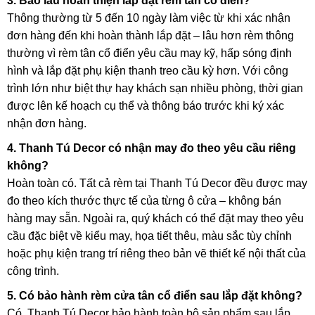
3. Bao lâu hoàn thiện lắp đặt rèm tân cổ điển?
Thông thường từ 5 đến 10 ngày làm việc từ khi xác nhận
đơn hàng đến khi hoàn thành lắp đặt – lâu hơn rèm thông
thường vì rèm tân cổ điển yêu cầu may kỹ, hấp sóng định
hình và lắp đặt phụ kiện thanh treo cầu kỳ hơn. Với công
trình lớn như biệt thự hay khách sạn nhiều phòng, thời gian
được lên kế hoạch cụ thể và thông báo trước khi ký xác
nhận đơn hàng.
4. Thanh Tú Decor có nhận may đo theo yêu cầu riêng
không?
Hoàn toàn có. Tất cả rèm tại Thanh Tú Decor đều được may
đo theo kích thước thực tế của từng ô cửa – không bán
hàng may sẵn. Ngoài ra, quý khách có thể đặt may theo yêu
cầu đặc biệt về kiểu may, họa tiết thêu, màu sắc tùy chỉnh
hoặc phụ kiện trang trí riêng theo bản vẽ thiết kế nội thất của
công trình.
5. Có bảo hành rèm cửa tân cổ điển sau lắp đặt không?
Có. Thanh Tú Decor bảo hành toàn bộ sản phẩm sau lắp