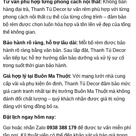
Tư vấn phù hợp từng phong cách nội thất:
Không bán
hàng đại trà, Thanh Tú Decor tư vấn rèm phù hợp với từng
phong cách nội thất cụ thể của từng công trình – đảm bảo
bộ rèm được chọn luôn hòa hợp và tôn lên vẻ đẹp của tổng
thể không gian.
Bảo hành rõ ràng, hỗ trợ lâu dài:
Mỗi bộ rèm được bảo
hành rõ ràng bằng văn bản. Sau lắp đặt, Thanh Tú Decor
vẫn tiếp tục hỗ trợ hướng dẫn bảo dưỡng và xử lý sự cố
trong suốt thời gian bảo hành.
Giá hợp lý tại Buôn Ma Thuột:
Với mạng lưới nhà cung
cấp vải và phụ kiện ổn định, Thanh Tú Decor đảm bảo mức
giá cạnh tranh nhất tại thị trường Buôn Ma Thuột mà không
đánh đổi chất lượng – quý khách nhận được giá trị xứng
đáng với từng đồng bỏ ra.
Đặt lịch ngay hôm nay:
Gọi hoặc nhắn Zalo
0938 388 179
để được tư vấn miễn phí
tận nơi. Kỹ thuật viên có thể đến khảo sát và báo giá trong