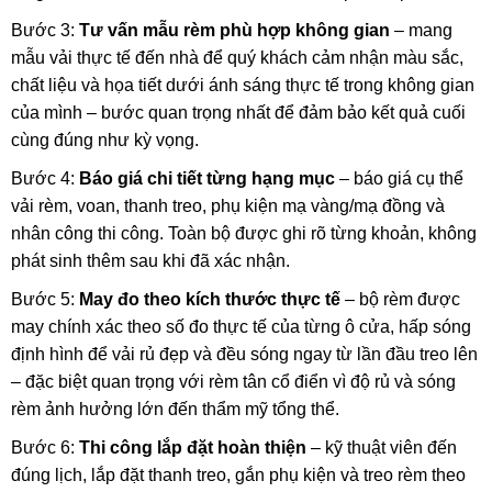
Bước 3:
Tư vấn mẫu rèm phù hợp không gian
– mang
mẫu vải thực tế đến nhà để quý khách cảm nhận màu sắc,
chất liệu và họa tiết dưới ánh sáng thực tế trong không gian
của mình – bước quan trọng nhất để đảm bảo kết quả cuối
cùng đúng như kỳ vọng.
Bước 4:
Báo giá chi tiết từng hạng mục
– báo giá cụ thể
vải rèm, voan, thanh treo, phụ kiện mạ vàng/mạ đồng và
nhân công thi công. Toàn bộ được ghi rõ từng khoản, không
phát sinh thêm sau khi đã xác nhận.
Bước 5:
May đo theo kích thước thực tế
– bộ rèm được
may chính xác theo số đo thực tế của từng ô cửa, hấp sóng
định hình để vải rủ đẹp và đều sóng ngay từ lần đầu treo lên
– đặc biệt quan trọng với rèm tân cổ điển vì độ rủ và sóng
rèm ảnh hưởng lớn đến thẩm mỹ tổng thể.
Bước 6:
Thi công lắp đặt hoàn thiện
– kỹ thuật viên đến
đúng lịch, lắp đặt thanh treo, gắn phụ kiện và treo rèm theo