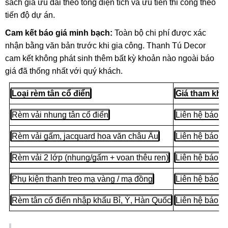
sách giá ưu đãi theo tổng diện tích và ưu tiên thi công theo
tiến độ dự án.
Cam kết báo giá minh bạch:
Toàn bộ chi phí được xác
nhận bằng văn bản trước khi gia công. Thanh Tú Decor
cam kết không phát sinh thêm bất kỳ khoản nào ngoài báo
giá đã thống nhất với quý khách.
Loại rèm tân cổ điển
Giá tham khả
Rèm vải nhung tân cổ điển
Liên hệ báo gi
Rèm vải gấm, jacquard hoa văn châu Âu
Liên hệ báo gi
Rèm vải 2 lớp (nhung/gấm + voan thêu ren)
Liên hệ báo gi
Phụ kiện thanh treo mạ vàng / mạ đồng
Liên hệ báo gi
Rèm tân cổ điển nhập khẩu Bỉ, Ý, Hàn Quốc
Liên hệ báo gi