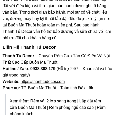
đặt với điều kiện và thời gian bảo hành được ghi rõ bằng
văn bản. Trong thời gian bảo hành, mọi sự cố về chất liệu
vải, đường may hay kỹ thuật lắp đặt đều được xử lý tận nơi
tại Buôn Ma Thuột hoàn toàn miễn phí. Sau bảo hành,
Thanh Tú Decor vẫn hỗ trợ bảo dưỡng và sửa chữa với chi
phí ưu đãi cho khách hàng cũ.
Liên Hệ Thanh Tú Decor
Thanh Tú Decor
– Chuyên Rèm Cửa Tân Cổ Điển Và Nội
Thất Cao Cấp Buôn Ma Thuột
Hotline / Zalo: 0938 388 179
(Hỗ trợ 24/7 – Khảo sát và báo
giá trong ngày)
Website:
https://thanhtudecor.com
Phục vụ:
TP. Buôn Ma Thuột – Toàn tỉnh Đắk Lắk
Xem thêm:
Rèm vải 2 lớp sang trọng
|
Lắp đặt rèm
cửa Buôn Ma Thuột
|
Rèm phòng ngủ cao cấp
|
Rèm
phòng khách