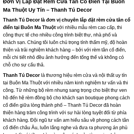
Đơn Vị Lắp Đặt Rèm Cửa Tân Cổ Điển Tại Buôn
Ma Thuột Uy Tín – Thanh Tú Decor
Thanh Tú Decor là đơn vị chuyên lắp đặt rèm cửa tân cổ
điển tại Buôn Ma Thuột
với nhiều mẫu rèm cao cấp, thi
công thực tế cho nhiều công trình biệt thự, nhà phố và
khách sạn. Chúng tôi luôn chú trọng tính thẩm mỹ, độ hoàn
thiện và trải nghiệm khách hàng – bởi với rèm tân cổ điển,
mỗi chi tiết nhỏ đều ảnh hưởng đến tổng thể và không có
chỗ cho sự cẩu thả.
Thanh Tú Decor
là thương hiệu rèm cửa và nội thất uy tín
tại Buôn Ma Thuột với nhiều năm kinh nghiệm tư vấn và thi
công. Từ những bộ rèm nhung sang trọng cho biệt thự ven
hồ đến hệ rèm đồng bộ cho khách sạn boutique phong cách
cổ điển giữa lòng thành phố – Thanh Tú Decor đã hoàn
thiện hàng trăm công trình với sự hài lòng tuyệt đối từ phía
khách hàng. Đội ngũ tư vấn am hiểu sâu về phong cách tân
cổ điển châu Âu, luôn lắng nghe và đưa ra phương án phù