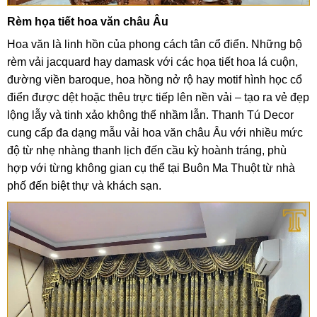
Rèm họa tiết hoa văn châu Âu
Hoa văn là linh hồn của phong cách tân cổ điển. Những bộ
rèm vải jacquard hay damask với các họa tiết hoa lá cuộn,
đường viền baroque, hoa hồng nở rộ hay motif hình học cổ
điển được dệt hoặc thêu trực tiếp lên nền vải – tạo ra vẻ đẹp
lộng lẫy và tinh xảo không thể nhầm lẫn. Thanh Tú Decor
cung cấp đa dạng mẫu vải hoa văn châu Âu với nhiều mức
độ từ nhẹ nhàng thanh lịch đến cầu kỳ hoành tráng, phù
hợp với từng không gian cụ thể tại Buôn Ma Thuột từ nhà
phố đến biệt thự và khách sạn.