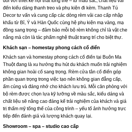
đối với thiết kế nội thất tổng thể – từ màu sắc, chất liệu vải
đến kiểu dáng thanh treo và phụ kiện đi kèm. Thanh Tú
Decor tư vấn và cung cấp các dòng rèm vải cao cấp nhập
khẩu từ Bỉ, Ý và Hàn Quốc cùng hệ phụ kiện mạ vàng, mạ
đồng sang trọng – đảm bảo mỗi bộ rèm không chỉ là vật che
nắng mà còn là tác phẩm nghệ thuật trang trí cho biệt thự.
Khách sạn – homestay phong cách cổ điển
Khách sạn và homestay phong cách cổ điển tại Buôn Ma
Thuột đang là xu hướng thu hút du khách muốn trải nghiệm
không gian hoài cổ sang trọng. Rèm cửa tân cổ điển góp
phần quan trọng trong việc tạo nên không gian đẳng cấp,
ấm cúng và đáng nhớ cho khách lưu trú. Mỗi căn phòng với
bộ rèm được chọn lựa kỹ lưỡng về màu sắc, kiểu dáng và
chất liệu sẽ nâng cao đáng kể trải nghiệm của khách và giá
trị thẩm mỹ tổng thể của công trình – yếu tố ảnh hưởng trực
tiếp đến đánh giá và lượng khách quay lại.
Showroom – spa – studio cao cấp