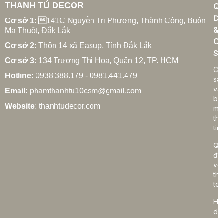
THANH TÚ DECOR
Lắp Đặt Rèm Cửa Ea Súp
Đ
31/05/2026
Cơ sở 1: 
141C Nguyễn Tri Phương, Thành Công, Buôn
Ma Thuột, Đắk Lắk
C
Cơ sở 2:
Thôn 14 xã Easup, Tỉnh Đắk Lắk
S
Cơ sở 3:
134 Trương Thị Hoa, Quận 12, TP. HCM
Lắp Đặt Rèm Cửa Ea Rốk
C
Hotline:
0938.388.179 - 0981.441.479
31/05/2026
s
v
Email:
phamthanhtu10csm@gmail.com
b
Website:
thanhtudecor.com
m
t
Lắp Đặt Rèm Cửa Ea Ning – Huyện Cư Kuin
ti
31/05/2026
Q
đ
v
t
Lắp Đặt Rèm Cửa Ea Ktur
t
31/05/2026
H
d