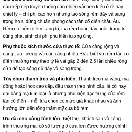
đầu xếp nếp truyền thống cần nhiều vải hơn kiểu ô-rê hay
chiết ly – chi phí cao hơn nhưng tạo sóng rèm dày và sang
trọng hơn, đúng chuẩn phong cách tân cổ điển châu Âu.
Rèm có thêm diềm trang trí, tua rèm hoặc dây buộc trang trí
cũng phát sinh chi phí phụ kiện tương ứng.
Phụ thuộc kích thước cửa thực tế:
Cửa càng rộng và
càng cao, lượng vải cần càng nhiều. Đặc biệt với rèm tân cổ
điển thường may theo tỷ lệ vải gấp 2 đến 2,5 lần chiều rộng
cửa để tạo sóng đủ dày và sang trọng.
Tùy chọn thanh treo và phụ kiện:
Thanh treo mạ vàng, mạ
đồng hoặc inox cao cấp, đầu thanh treo hình cầu, lá cờ hay
đại bàng mạ kim loại là những phụ kiện đặc trưng của rèm
tân cổ điển – mỗi lựa chọn có mức giá khác nhau và ảnh
hưởng lớn đến tổng thẩm mỹ của bộ rèm.
Ưu đãi cho công trình lớn:
Biệt thự, khách sạn và công
trình thương mại có số lượng ô cửa lớn được hưởng chính