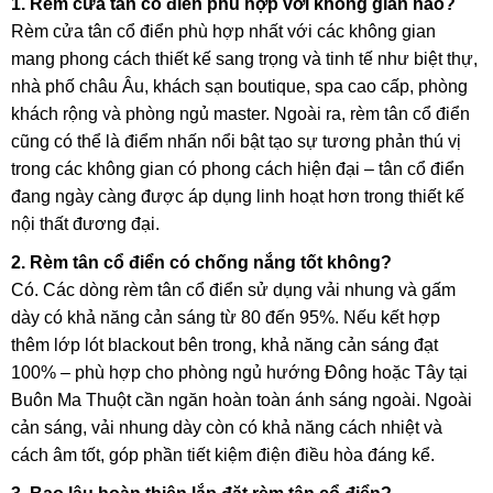
1. Rèm cửa tân cổ điển phù hợp với không gian nào?
Rèm cửa tân cổ điển phù hợp nhất với các không gian
mang phong cách thiết kế sang trọng và tinh tế như biệt thự,
nhà phố châu Âu, khách sạn boutique, spa cao cấp, phòng
khách rộng và phòng ngủ master. Ngoài ra, rèm tân cổ điển
cũng có thể là điểm nhấn nổi bật tạo sự tương phản thú vị
trong các không gian có phong cách hiện đại – tân cổ điển
đang ngày càng được áp dụng linh hoạt hơn trong thiết kế
nội thất đương đại.
2. Rèm tân cổ điển có chống nắng tốt không?
Có. Các dòng rèm tân cổ điển sử dụng vải nhung và gấm
dày có khả năng cản sáng từ 80 đến 95%. Nếu kết hợp
thêm lớp lót blackout bên trong, khả năng cản sáng đạt
100% – phù hợp cho phòng ngủ hướng Đông hoặc Tây tại
Buôn Ma Thuột cần ngăn hoàn toàn ánh sáng ngoài. Ngoài
cản sáng, vải nhung dày còn có khả năng cách nhiệt và
cách âm tốt, góp phần tiết kiệm điện điều hòa đáng kể.