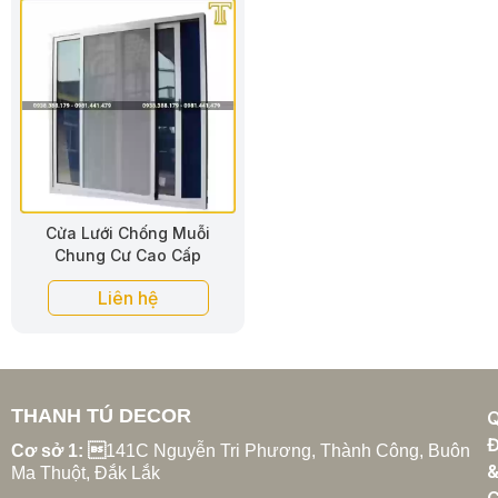
Cửa Lưới Chống Muỗi
Chung Cư Cao Cấp
Liên hệ
THANH TÚ DECOR
Đ
Cơ sở 1: 
141C Nguyễn Tri Phương, Thành Công, Buôn
Ma Thuột, Đắk Lắk