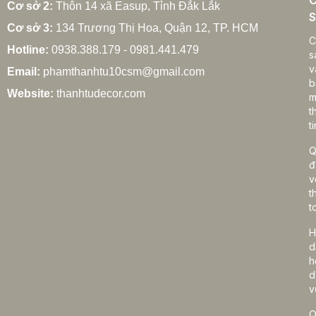
C
Cơ sở 2:
Thôn 14 xã Easup, Tỉnh Đắk Lắk
S
Cơ sở 3:
134 Trương Thị Hoa, Quận 12, TP. HCM
C
Hotline:
0938.388.179 - 0981.441.479
s
v
Email:
phamthanhtu10csm@gmail.com
b
Website:
thanhtudecor.com
m
t
ti
Q
đ
v
t
t
H
d
h
d
v
Q