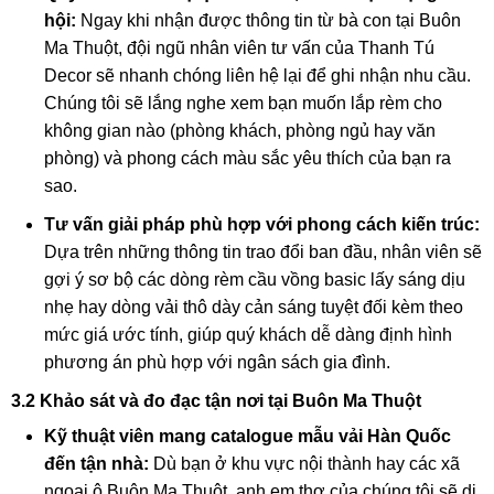
hội:
Ngay khi nhận được thông tin từ bà con tại Buôn
Ma Thuột, đội ngũ nhân viên tư vấn của Thanh Tú
Decor sẽ nhanh chóng liên hệ lại để ghi nhận nhu cầu.
Chúng tôi sẽ lắng nghe xem bạn muốn lắp rèm cho
không gian nào (phòng khách, phòng ngủ hay văn
phòng) và phong cách màu sắc yêu thích của bạn ra
sao.
Tư vấn giải pháp phù hợp với phong cách kiến trúc:
Dựa trên những thông tin trao đổi ban đầu, nhân viên sẽ
gợi ý sơ bộ các dòng rèm cầu vồng basic lấy sáng dịu
nhẹ hay dòng vải thô dày cản sáng tuyệt đối kèm theo
mức giá ước tính, giúp quý khách dễ dàng định hình
phương án phù hợp với ngân sách gia đình.
3.2 Khảo sát và đo đạc tận nơi tại Buôn Ma Thuột
Kỹ thuật viên mang catalogue mẫu vải Hàn Quốc
đến tận nhà:
Dù bạn ở khu vực nội thành hay các xã
ngoại ô Buôn Ma Thuột, anh em thợ của chúng tôi sẽ di