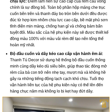
chịu lực:
Điểm làm nên sự cao cấp của rèm cầu vồng
chính là sự đồng bộ. Toàn bộ phần hộp máng che trục
cuốn bên trên và thanh đáy bo tròn bên dưới đều được
đúc từ hợp kim nhôm chịu lực cao cấp, bề mặt phủ sơn
tĩnh điện mịn màng, chống han gỉ và chống bám bẩn
tuyệt đối. Màu sắc của hệ phụ kiện này sẽ được thiết kế
đồng màu 100% với màu vải rèm để tạo nên tổng thể
hoàn mỹ nhất.
Bộ đầu cuốn và dây kéo cao cấp vận hành êm ái:
Thanh Tú Decor sử dụng hệ thống bộ đầu cuốn thông
minh cùng dây kéo dù siêu bền, giúp thao tác đóng mở
rèm của bà con trở nên nhẹ tay, mượt mà và không hề
gây ra những tiếng động lạch cạch khó chịu. Tuổi thọ
vận hành liên tục của hệ phụ kiện này có thể lên đến
hàng chục năm mà không lo bị kẹt hay đứt dây.