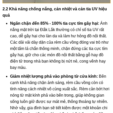
2.2 Khả năng chống nắng, cản nhiệt và cản tia UV hiệu
quả
Ngăn chặn đến 85% - 100% tia cực tím gây hại:
Ánh
nắng mặt trời tại Đắk Lắk thường có chỉ số tia UV rất
cao, dễ gây hại cho làn da và làm hư hỏng đồ nội thất.
Các dải vải dày dặn của rèm cầu vồng đóng vai trò như
một tấm lá chắn thông minh, chặn đứng các tia cực tím
gây hại, giữ cho các món đồ nội thất bằng gỗ hay đồ
điện tử trong nhà bạn không bị nứt nẻ, cong vênh hay
bay màu.
Giảm nhiệt lượng phả vào phòng từ cửa kính:
Bên
cạnh khả năng chặn ánh sáng, rèm cầu vồng còn có
tính năng cách nhiệt vô cùng xuất sắc. Rèm cản bớt hơi
nóng từ mặt kính phả vào bên trong, giúp không gian
sống luôn giữ được sự mát mẻ, thông thoáng tự nhiên.
Nhờ vậy, gia đình bạn sẽ tiết kiệm được một khoản chi