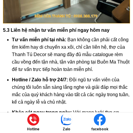
5.3 Liên hệ nhận tư vấn miễn phí ngay hôm nay
Tư vấn miễn phí tại nhà:
Bạn không cần phải cất công
tìm kiếm hay di chuyển xa xôi, chỉ cần liên hệ, thợ của
Thanh Tú Decor sẽ mang đầy đủ mẫu catalogue rèm
cầu vồng đến tận nhà, tận văn phòng tại Buôn Ma Thuột
để tư vấn trực tiếp hoàn toàn miễn phí.
Hotline / Zalo hỗ trợ 24/7:
Đội ngũ tư vấn viên của
chúng tôi luôn sẵn sàng lắng nghe và giải đáp mọi thắc
mắc của quý khách hàng vào tất cả các ngày trong tuần,
kể cả ngày lễ và chủ nhật.
Khảo sát ngay trong ngày:
Với mạng lưới thợ cơ
động phủ khắp các khu vực tại thành phố Buôn Ma
Thuột, chúng tôi cam kết sẽ có mặt ngay trong ngày sau
Hotline
Zalo
facebook