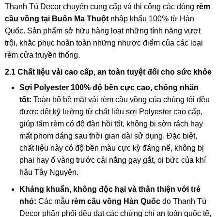
Thanh Tú Decor chuyên cung cấp và thi công các dòng
rèm
cầu vồng tại Buôn Ma Thuột
nhập khẩu 100% từ Hàn
Quốc. Sản phẩm sở hữu hàng loạt những tính năng vượt
trội, khắc phục hoàn toàn những nhược điểm của các loại
rèm cửa truyền thống.
2.1 Chất liệu vải cao cấp, an toàn tuyệt đối cho sức khỏe
Sợi Polyester 100% độ bền cực cao, chống nhăn
tốt:
Toàn bộ bề mặt vải rèm cầu vồng của chúng tôi đều
được dệt kỹ lưỡng từ chất liệu sợi Polyester cao cấp,
giúp tấm rèm có độ đàn hồi tốt, không bị sờn rách hay
mất phom dáng sau thời gian dài sử dụng. Đặc biệt,
chất liệu này có độ bền màu cực kỳ đáng nể, không bị
phai hay ố vàng trước cái nắng gay gắt, oi bức của khí
hậu Tây Nguyên.
Kháng khuẩn, không độc hại và thân thiện với trẻ
nhỏ:
Các mẫu
rèm cầu vồng Hàn Quốc
do Thanh Tú
Decor phân phối đều đạt các chứng chỉ an toàn quốc tế,