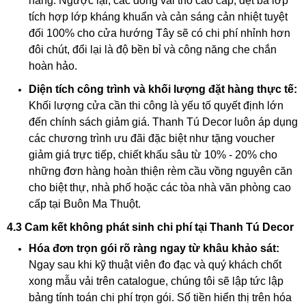
nắng. Ngược lại, các dòng vải thô cao cấp, dệt ba lớp
tích hợp lớp kháng khuẩn và cản sáng cản nhiệt tuyệt
đối 100% cho cửa hướng Tây sẽ có chi phí nhỉnh hơn
đôi chút, đổi lại là độ bền bỉ và công năng che chắn
hoàn hảo.
Diện tích công trình và khối lượng đặt hàng thực tế:
Khối lượng cửa cần thi công là yếu tố quyết định lớn
đến chính sách giảm giá. Thanh Tú Decor luôn áp dụng
các chương trình ưu đãi đặc biệt như tặng voucher
giảm giá trực tiếp, chiết khấu sâu từ 10% - 20% cho
những đơn hàng hoàn thiện rèm cầu vồng nguyên căn
cho biệt thự, nhà phố hoặc các tòa nhà văn phòng cao
cấp tại Buôn Ma Thuột.
4.3 Cam kết không phát sinh chi phí tại Thanh Tú Decor
Hóa đơn trọn gói rõ ràng ngay từ khâu khảo sát:
Ngay sau khi kỹ thuật viên đo đạc và quý khách chốt
xong mẫu vải trên catalogue, chúng tôi sẽ lập tức lập
bảng tính toán chi phí trọn gói. Số tiền hiển thị trên hóa