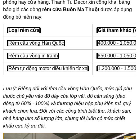
phòng hay cửa hàng, Thanh Tú Decor xin công khai bảng
báo giá các dòng
rèm cửa Buôn Ma Thuột
được áp dụng
đồng bộ hiện nay:
Loại rèm cửa
Giá tham khảo (
Rèm cầu vồng Hàn Quốc
400.000 - 1.050.0
Rèm cầu vồng in tranh
850.000 - 1.050.0
Rèm tự động motor điều khiển từ xa
1.200.000 - 1.500.
Lưu ý: Riêng đối với rèm cầu vồng Hàn Quốc, mức giá phụ
thuộc chủ yếu vào độ dày của lớp vải, độ cản sáng (dao
động từ 60% - 100%) và thương hiệu hộp phụ kiện mà quý
khách chọn lựa. Đối với các công trình biệt thự, khách sạn,
nhà hàng làm số lượng lớn, chúng tôi luôn có mức chiết
khấu cực kỳ ưu đãi.