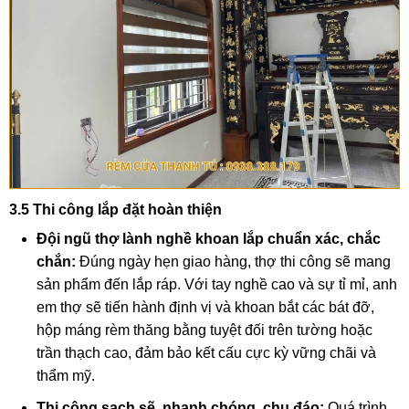
3.5 Thi công lắp đặt hoàn thiện
Đội ngũ thợ lành nghề khoan lắp chuẩn xác, chắc
chắn:
Đúng ngày hẹn giao hàng, thợ thi công sẽ mang
sản phẩm đến lắp ráp. Với tay nghề cao và sự tỉ mỉ, anh
em thợ sẽ tiến hành định vị và khoan bắt các bát đỡ,
hộp máng rèm thăng bằng tuyệt đối trên tường hoặc
trần thạch cao, đảm bảo kết cấu cực kỳ vững chãi và
thẩm mỹ.
Thi công sạch sẽ, nhanh chóng, chu đáo:
Quá trình