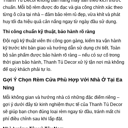
Thanh Tú Decor không bán hàng may sẵn theo kích thước
chuẩn. Mỗi bộ rèm được đo đạc và gia công chính xác theo
từng ô cửa tại nhà – đảm bảo rèm rủ đẹp, vừa khít và phát
huy tối đa hiệu quả cản nắng ngay từ ngày đầu sử dụng.
Thi công chuẩn kỹ thuật, bảo hành rõ ràng
Đội ngũ kỹ thuật viên thi công gọn gàng, kiểm tra vận hành
kỹ trước khi bàn giao và hướng dẫn sử dụng chi tiết. Toàn
bộ sản phẩm được bảo hành rõ ràng – nếu có sự cố trong
thời gian bảo hành, Thanh Tú Decor xử lý tận nơi mà không
để quý khách phải tự lo.
Gợi Ý Chọn Rèm Cửa Phù Hợp Với Nhà Ở Tại Ea
Ning
Mỗi không gian và hướng nhà có những đặc điểm riêng –
gợi ý dưới đây từ kinh nghiệm thực tế của Thanh Tú Decor
sẽ giúp bạn chọn đúng loại rèm ngay từ đầu, tránh mất chi
phí điều chỉnh sau khi lắp đặt.