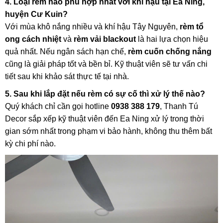
4. Loại rèm nào phù hợp nhất với khí hậu tại Ea Ning,
huyện Cư Kuin?
Với mùa khô nắng nhiều và khí hậu Tây Nguyên,
rèm tổ
ong cách nhiệt
và
rèm vải blackout
là hai lựa chọn hiệu
quả nhất. Nếu ngân sách hạn chế,
rèm cuốn chống nắng
cũng là giải pháp tốt và bền bỉ. Kỹ thuật viên sẽ tư vấn chi
tiết sau khi khảo sát thực tế tại nhà.
5. Sau khi lắp đặt nếu rèm có sự cố thì xử lý thế nào?
Quý khách chỉ cần gọi hotline
0938 388 179
, Thanh Tú
Decor sắp xếp kỹ thuật viên đến Ea Ning xử lý trong thời
gian sớm nhất trong phạm vi bảo hành, không thu thêm bất
kỳ chi phí nào.