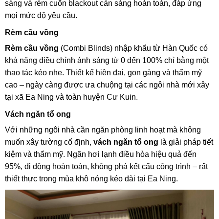
sáng và rèm cuốn blackout cản sáng hoàn toàn, đáp ứng
mọi mức độ yêu cầu.
Rèm cầu vồng
Rèm cầu vồng
(Combi Blinds) nhập khẩu từ Hàn Quốc có
khả năng điều chỉnh ánh sáng từ 0 đến 100% chỉ bằng một
thao tác kéo nhẹ. Thiết kế hiện đại, gọn gàng và thẩm mỹ
cao – ngày càng được ưa chuộng tại các ngôi nhà mới xây
tại xã Ea Ning và toàn huyện Cư Kuin.
Vách ngăn tổ ong
Với những ngôi nhà cần ngăn phòng linh hoạt mà không
muốn xây tường cố định,
vách ngăn tổ ong
là giải pháp tiết
kiệm và thẩm mỹ. Ngăn hơi lạnh điều hòa hiệu quả đến
95%, di động hoàn toàn, không phá kết cấu công trình – rất
thiết thực trong mùa khô nóng kéo dài tại Ea Ning.