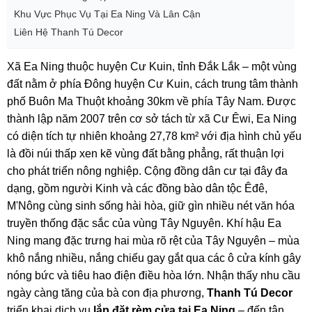
Khu Vực Phục Vụ Tại Ea Ning Và Lân Cận
Liên Hệ Thanh Tú Decor
Xã Ea Ning thuộc huyện Cư Kuin, tỉnh Đắk Lắk – một vùng
đất nằm ở phía Đông huyện Cư Kuin, cách trung tâm thành
phố Buôn Ma Thuột khoảng 30km về phía Tây Nam. Được
thành lập năm 2007 trên cơ sở tách từ xã Cư Êwi, Ea Ning
có diện tích tự nhiên khoảng 27,78 km² với địa hình chủ yếu
là đồi núi thấp xen kẽ vùng đất bằng phẳng, rất thuận lợi
cho phát triển nông nghiệp. Cộng đồng dân cư tại đây đa
dạng, gồm người Kinh và các đồng bào dân tộc Êđê,
M'Nông cùng sinh sống hài hòa, giữ gìn nhiều nét văn hóa
truyền thống đặc sắc của vùng Tây Nguyên. Khí hậu Ea
Ning mang đặc trưng hai mùa rõ rệt của Tây Nguyên – mùa
khô nắng nhiều, nắng chiếu gay gắt qua các ô cửa kính gây
nóng bức và tiêu hao điện điều hòa lớn. Nhận thấy nhu cầu
ngày càng tăng của bà con địa phương,
Thanh Tú Decor
triển khai dịch vụ
lắp đặt rèm cửa tại Ea Ning
– đến tận