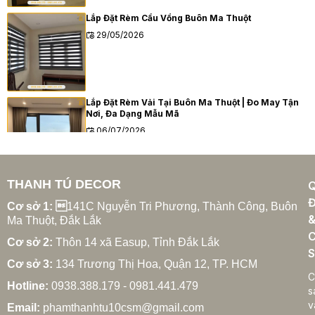
Lắp Đặt Rèm Cầu Vồng Buôn Ma Thuột
29/05/2026
Lắp Đặt Rèm Vải Tại Buôn Ma Thuột | Đo May Tận
Nơi, Đa Dạng Mẫu Mã
06/07/2026
THANH TÚ DECOR
Lắp Đặt Rèm Cửa Ea Súp
Đ
31/05/2026
Cơ sở 1: 
141C Nguyễn Tri Phương, Thành Công, Buôn
Ma Thuột, Đắk Lắk
C
Cơ sở 2:
Thôn 14 xã Easup, Tỉnh Đắk Lắk
S
Cơ sở 3:
134 Trương Thị Hoa, Quận 12, TP. HCM
Lắp Đặt Rèm Cửa Ea Rốk
C
Hotline:
0938.388.179 - 0981.441.479
31/05/2026
s
v
Email:
phamthanhtu10csm@gmail.com