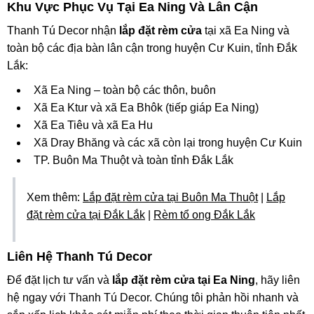
Khu Vực Phục Vụ Tại Ea Ning Và Lân Cận
Thanh Tú Decor nhận
lắp đặt rèm cửa
tại xã Ea Ning và
toàn bộ các địa bàn lân cận trong huyện Cư Kuin, tỉnh Đắk
Lắk:
Xã Ea Ning – toàn bộ các thôn, buôn
Xã Ea Ktur và xã Ea Bhôk (tiếp giáp Ea Ning)
Xã Ea Tiêu và xã Ea Hu
Xã Dray Bhăng và các xã còn lại trong huyện Cư Kuin
TP. Buôn Ma Thuột và toàn tỉnh Đắk Lắk
Xem thêm:
Lắp đặt rèm cửa tại Buôn Ma Thuột
|
Lắp
đặt rèm cửa tại Đắk Lắk
|
Rèm tổ ong Đắk Lắk
Liên Hệ Thanh Tú Decor
Để đặt lịch tư vấn và
lắp đặt rèm cửa tại Ea Ning
, hãy liên
hệ ngay với Thanh Tú Decor. Chúng tôi phản hồi nhanh và