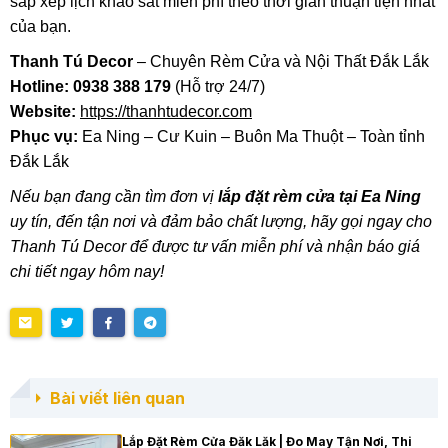
sắp xếp lịch khảo sát miễn phí theo thời gian thuận tiện nhất
của bạn.
Thanh Tú Decor
– Chuyên Rèm Cửa và Nội Thất Đắk Lắk
Hotline: 0938 388 179
(Hỗ trợ 24/7)
Website:
https://thanhtudecor.com
Phục vụ:
Ea Ning – Cư Kuin – Buôn Ma Thuột – Toàn tỉnh
Đắk Lắk
Nếu bạn đang cần tìm đơn vị
lắp đặt rèm cửa tại Ea Ning
uy tín, đến tận nơi và đảm bảo chất lượng, hãy gọi ngay cho
Thanh Tú Decor để được tư vấn miễn phí và nhận báo giá
chi tiết ngay hôm nay!
Bài viết liên quan
Lắp Đặt Rèm Cửa Đăk Lăk | Đo May Tận Nơi, Thi