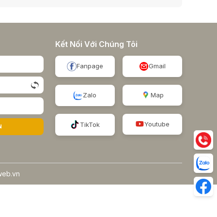
Kết Nối Với Chúng Tôi
Fanpage
Gmail
Map
Zalo
Youtube
TikTok
N
web.vn