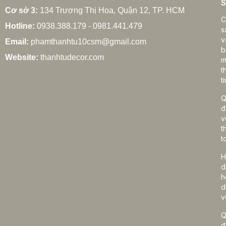
S
Cơ sở 3:
134 Trương Thị Hoa, Quận 12, TP. HCM
C
Hotline:
0938.388.179 - 0981.441.479
s
v
Email:
phamthanhtu10csm@gmail.com
b
Website:
thanhtudecor.com
m
t
ti
Q
đ
v
t
t
H
d
h
d
v
Q
đ