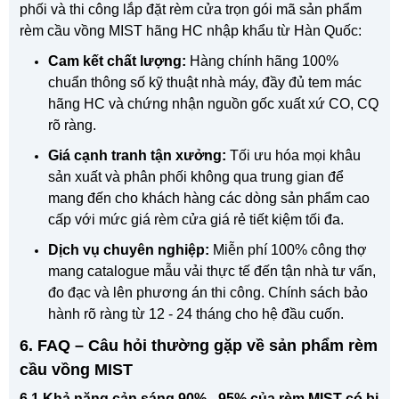
phối và thi công lắp đặt rèm cửa trọn gói mã sản phẩm
rèm cầu vồng MIST hãng HC nhập khẩu từ Hàn Quốc:
Cam kết chất lượng:
Hàng chính hãng 100%
chuẩn thông số kỹ thuật nhà máy, đầy đủ tem mác
hãng HC và chứng nhận nguồn gốc xuất xứ CO, CQ
rõ ràng.
Giá cạnh tranh tận xưởng:
Tối ưu hóa mọi khâu
sản xuất và phân phối không qua trung gian để
mang đến cho khách hàng các dòng sản phẩm cao
cấp với mức giá rèm cửa giá rẻ tiết kiệm tối đa.
Dịch vụ chuyên nghiệp:
Miễn phí 100% công thợ
mang catalogue mẫu vải thực tế đến tận nhà tư vấn,
đo đạc và lên phương án thi công. Chính sách bảo
hành rõ ràng từ 12 - 24 tháng cho hệ đầu cuốn.
6. FAQ – Câu hỏi thường gặp về sản phẩm rèm
cầu vồng MIST
6.1 Khả năng cản sáng 90% - 95% của rèm MIST có bị