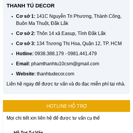
THANH TÚ DECOR
Cơ sở 1:
141C Nguyễn Tri Phương, Thành Công,
Buôn Ma Thuột, Đắk Lắk
Cơ sở 2:
Thôn 14 xã Easup, Tỉnh Đắk Lắk
Cơ sở 3:
134 Trương Thị Hoa, Quận 12, TP. HCM
Hotline:
0938.388.179 - 0981.441.479
Email:
phamthanhtu10csm@gmail.com
Website:
thanhtudecor.com
Liên hệ ngay để được tư vấn và đo đạc miễn phí tại nhà.
HOTLINE HỖ TRỢ
Mọi chi tiết xin liên hệ để được tư vấn cụ thể
Hỗ Trợ Tư Vấn