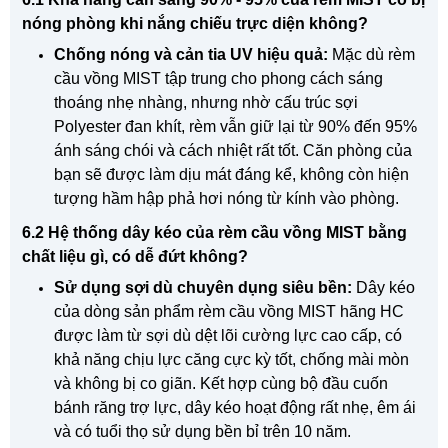
nóng phòng khi nắng chiếu trực diện không?
Chống nóng và cản tia UV hiệu quả:
Mặc dù rèm
cầu vồng MIST tập trung cho phong cách sáng
thoáng nhẹ nhàng, nhưng nhờ cấu trúc sợi
Polyester đan khít, rèm vẫn giữ lại từ 90% đến 95%
ánh sáng chói và cách nhiệt rất tốt. Căn phòng của
bạn sẽ được làm dịu mát đáng kể, không còn hiện
tượng hầm hập phả hơi nóng từ kính vào phòng.
6.2 Hệ thống dây kéo của rèm cầu vồng MIST bằng
chất liệu gì, có dễ đứt không?
Sử dụng sợi dù chuyên dụng siêu bền:
Dây kéo
của dòng sản phẩm rèm cầu vồng MIST hãng HC
được làm từ sợi dù dệt lõi cường lực cao cấp, có
khả năng chịu lực căng cực kỳ tốt, chống mài mòn
và không bị co giãn. Kết hợp cùng bộ đầu cuốn
bánh răng trợ lực, dây kéo hoạt động rất nhẹ, êm ái
và có tuổi thọ sử dụng bền bỉ trên 10 năm.