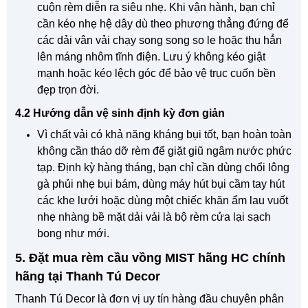
cuộn rèm diễn ra siêu nhẹ. Khi vận hành, bạn chỉ
cần kéo nhẹ hệ dây dù theo phương thẳng đứng để
các dải vân vải chạy song song so le hoặc thu hẳn
lên máng nhôm tĩnh điện. Lưu ý không kéo giật
mạnh hoặc kéo lệch góc để bảo vệ trục cuốn bền
đẹp trọn đời.
4.2 Hướng dẫn vệ sinh định kỳ đơn giản
Vì chất vải có khả năng kháng bụi tốt, bạn hoàn toàn
không cần tháo dỡ rèm để giặt giũ ngâm nước phức
tạp. Định kỳ hàng tháng, bạn chỉ cần dùng chổi lông
gà phủi nhẹ bụi bám, dùng máy hút bụi cầm tay hút
các khe lưới hoặc dùng một chiếc khăn ẩm lau vuốt
nhẹ nhàng bề mặt dải vải là bộ rèm cửa lại sạch
bong như mới.
5. Đặt mua rèm cầu vồng MIST hãng HC chính
hãng tại Thanh Tú Decor
Thanh Tú Decor là đơn vị uy tín hàng đầu chuyên phân