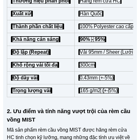
Thương hiệu phân phối
Hãng rèm cửa HC
Xuất xứ
Hàn Quốc
Thành phần chất liệu
100% Polyester cao cấp
Khả năng cản sáng
90%
-
95%
Độ lặp (Repeat)
Vải 95mm / Sheer (Lưới) 
Khổ rộng vải tối đa
300cm
Độ dày vải
0.43mm (+-5%)
Trọng lượng vải
165 g/m2
(
+-
5%)
2. Ưu điểm và tính năng vượt trội của rèm cầu
vồng MIST
Mã sản phẩm rèm cầu vồng MIST được hãng rèm cửa
HC tinh chọn kỹ lưỡng, mang những đặc tính ưu việt về