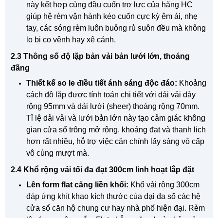
này kết hợp cùng đầu cuốn trợ lực của hãng HC
giúp hệ rèm vận hành kéo cuốn cực kỳ êm ái, nhẹ
tay, các sóng rèm luôn buông rủ suôn đều mà không
lo bị co vênh hay xệ cánh.
2.3 Thông số độ lặp bản vải bản lưới lớn, thoáng
đãng
Thiết kế so le điều tiết ánh sáng độc đáo:
Khoảng
cách độ lặp được tính toán chi tiết với dải vải dày
rộng 95mm và dải lưới (sheer) thoáng rộng 70mm.
Tỉ lệ dải vải và lưới bản lớn này tạo cảm giác không
gian cửa sổ trông mở rộng, khoáng đạt và thanh lịch
hơn rất nhiều, hỗ trợ việc căn chỉnh lấy sáng vô cấp
vô cùng mượt mà.
2.4 Khổ rộng vải tối đa đạt 300cm linh hoạt lắp đặt
Lên form flat căng liền khối:
Khổ vải rộng 300cm
đáp ứng khít khao kích thước của đại đa số các hệ
cửa sổ căn hộ chung cư hay nhà phố hiện đại. Rèm