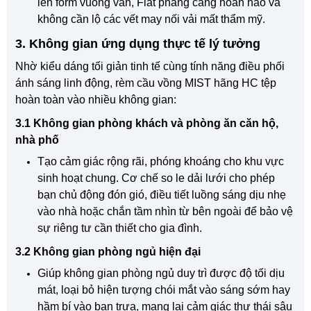
lên form vuông vắn, Flat phẳng căng hoàn hảo và
không cần lộ các vết may nối vải mất thẩm mỹ.
3. Không gian ứng dụng thực tế lý tưởng
Nhờ kiểu dáng tối giản tinh tế cùng tính năng điều phối
ánh sáng linh động, rèm cầu vồng MIST hãng HC tệp
hoàn toàn vào nhiều không gian:
3.1 Không gian phòng khách và phòng ăn căn hộ,
nhà phố
Tạo cảm giác rộng rãi, phóng khoáng cho khu vực
sinh hoạt chung. Cơ chế so le dải lưới cho phép
bạn chủ động đón gió, điều tiết luồng sáng dịu nhẹ
vào nhà hoặc chắn tầm nhìn từ bên ngoài để bảo vệ
sự riêng tư cần thiết cho gia đình.
3.2 Không gian phòng ngủ hiện đại
Giúp không gian phòng ngủ duy trì được độ tối dịu
mát, loại bỏ hiện tượng chói mắt vào sáng sớm hay
hầm bí vào ban trưa, mang lại cảm giác thư thái sâu