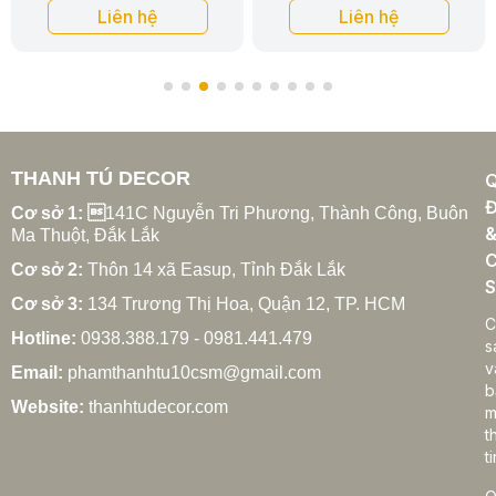
Liên hệ
Liên hệ
THANH TÚ DECOR
Đ
Cơ sở 1: 
141C Nguyễn Tri Phương, Thành Công, Buôn
Ma Thuột, Đắk Lắk
C
Cơ sở 2:
Thôn 14 xã Easup, Tỉnh Đắk Lắk
S
Cơ sở 3:
134 Trương Thị Hoa, Quận 12, TP. HCM
C
Hotline:
0938.388.179 - 0981.441.479
s
v
Email:
phamthanhtu10csm@gmail.com
b
Website:
thanhtudecor.com
m
t
ti