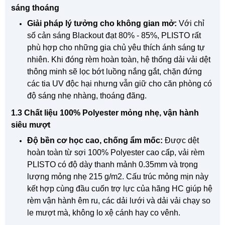
sáng thoáng
Giải pháp lý tưởng cho không gian mở:
Với chỉ
số cản sáng Blackout đạt 80%
-
85%, PLISTO rất
phù hợp cho những gia chủ yêu thích ánh sáng tự
nhiên. Khi đóng rèm hoàn toàn, hệ thống dải vải dệt
thông minh sẽ lọc bớt luồng nắng gắt, chặn đứng
các tia UV độc hại nhưng vẫn giữ cho căn phòng có
độ sáng nhẹ nhàng, thoáng đãng.
1.3 Chất liệu 100% Polyester mỏng nhẹ, vận hành
siêu mượt
Độ bền cơ học cao, chống ẩm mốc:
Được dệt
hoàn toàn từ sợi 100% Polyester cao cấp, vải rèm
PLISTO có độ dày thanh mảnh 0.35mm và trọng
lượng mỏng nhẹ
215 g/m2
. Cấu trúc mỏng mịn này
kết hợp cùng đầu cuốn trợ lực của hãng HC giúp hệ
rèm vận hành êm ru, các dải lưới và dải vải chạy so
le mượt mà, không lo xệ cánh hay co vênh.