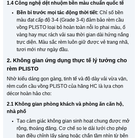
1.4 Công nghệ dệt nhuộm bền màu chuẩn quốc tế
Bền bỉ trước mọi tác động thời tiết:
Chỉ số bền
màu đạt cấp độ 3-4 (Grade 3-4) đảm bảo rèm cầu
vồng PLISTO loại bỏ hoàn toàn nỗi lo phai màu, ố
vàng hay mục rách vải sau thời gian dài hứng nắng
trực diện. Màu sắc rèm luôn giữ được vẻ trang nhã,
tươi mới như ngày đầu.
2. Không gian ứng dụng thực tế lý tưởng cho
rèm PLISTO
Nhờ kiểu dáng gọn gàng, tinh tế và độ dày vải vừa vặn,
rèm cuốn cầu vồng PLISTO của hãng HC là lựa chọn
décor hoàn hảo cho:
2.1 Không gian phòng khách và phòng ăn căn hộ,
nhà phố
Tạo cảm giác không gian sinh hoạt chung được mở
rộng, thoáng đãng. Cơ chế so le dải lưới cho phép
bạn điều chỉnh lấy sáng hoặc chắn tầm nhìn từ bên