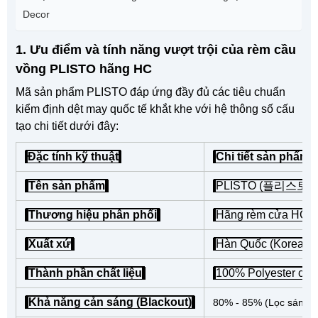
Decor
1. Ưu điểm và tính năng vượt trội của rèm cầu
vồng PLISTO hãng HC
Mã sản phẩm PLISTO đáp ứng đầy đủ các tiêu chuẩn
kiểm định dệt may quốc tế khắt khe với hệ thông số cấu
tạo chi tiết dưới đây:
Đặc tính kỹ thuật
Chi tiết sản phẩ
Tên sản phẩm
PLISTO (플리스토)
Thương hiệu phân phối
Hãng rèm cửa HC
Xuất xứ
Hàn Quốc (Korea)
Thành phần chất liệu
100% Polyester cao
Khả năng cản sáng (Blackout)
80% - 85% (Lọc sáng d