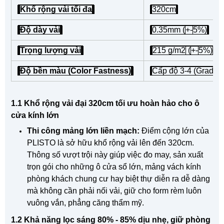
Khổ rộng vải tối đa
320cm
Độ dày vải
0.35mm (
+-
5%)
Trọng lượng vải
215 g/m2
(
+-
5%)
Độ bền màu (Color Fastness)
Cấp độ 3-4 (Grade 3
1.1 Khổ rộng vải đại 320cm tối ưu hoàn hảo cho ô
cửa kính lớn
Thi công mảng lớn liền mạch:
Điểm cộng lớn của
PLISTO là sở hữu khổ rộng vải lên đến 320cm.
Thông số vượt trội này giúp việc đo may, sản xuất
trọn gói cho những ô cửa sổ lớn, mảng vách kính
phòng khách chung cư hay biệt thự diễn ra dễ dàng
mà không cần phải nối vải, giữ cho form rèm luôn
vuông vắn, phẳng căng thẩm mỹ.
1.2 Khả năng lọc sáng 80% - 85% dịu nhẹ, giữ phòng