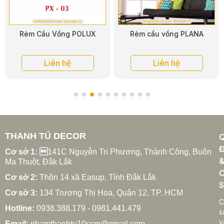
Rèm Cầu Vồng POLUX
Rèm cầu vồng PLANA
Liên hệ
Liên hệ
THANH TÚ DECOR
Đ
Cơ sở 1: 
141C Nguyễn Tri Phương, Thành Công, Buôn
Ma Thuột, Đắk Lắk
C
Cơ sở 2:
Thôn 14 xã Easup, Tỉnh Đắk Lắk
S
Cơ sở 3:
134 Trương Thị Hoa, Quận 12, TP. HCM
C
Hotline:
0938.388.179 - 0981.441.479
s
v
Email:
phamthanhtu10csm@gmail.com