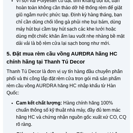
Vì sợi vải Polyester có đặc tính kháng bụi tốt, bạn
hoàn toàn không cần tháo dỡ hệ thống rèm để giặt
giũ ngâm nước phức tạp. Định kỳ hàng tháng, bạn
chỉ cần dùng chổi lông gà phủi nhẹ bụi bám, dùng
máy hút bụi cầm tay hút sạch các khe lưới hoặc
dùng một chiếc khăn ẩm lau vuốt nhẹ nhàng bề mặt
dải vải là bộ rèm cửa lại sạch bong như mới.
5. Đặt mua rèm cầu vồng AURDRA hãng HC
chính hãng tại Thanh Tú Decor
Thanh Tú Decor là đơn vị uy tín hàng đầu chuyên phân
phối và thi công lắp đặt rèm cửa trọn gói mã sản phẩm
rèm cầu vồng AURDRA hãng HC nhập khẩu từ Hàn
Quốc:
Cam kết chất lượng:
Hàng chính hãng 100%
chuẩn thông số kỹ thuật nhà máy, đầy đủ tem mác
hãng HC và chứng nhận nguồn gốc xuất xứ CO, CQ
rõ ràng.