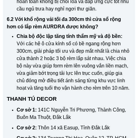
hoàn toàn không bị chói lóa và đáp ứng cực tốt nhu
cầu ngủ trưa hay nghỉ ngơi thư giãn.
6.2 Với khổ rộng vải tối đa 300cm thì cửa sổ rộng
hơn có lắp rèm AURDRA được không?
Chia bộ độc lập tăng tính thẩm mỹ và độ bền:
Với các hệ ô cửa kính sổ có bề ngang rộng hơn
300cm, giải pháp tối ưu và đẹp mắt nhất là chia nhỏ
cửa thành 2 hoặc 3 bộ rèm lắp sát nhau. Việc chia
bộ này vừa giúp form rèm lên vuông vắn liền mạch,
vừa giảm bớt trọng tải lực lên trục cuốn, giúp gia
chủ đóng mở điều tiết ánh sáng từng khu vực linh
hoạt và tăng tuổi thọ vận hành cho rèm trên 10 năm.
THANH TÚ DECOR
Cơ sở 1:
141C Nguyễn Tri Phương, Thành Công,
Buôn Ma Thuột, Đắk Lắk
Cơ sở 2:
Thôn 14 xã Easup, Tỉnh Đắk Lắk