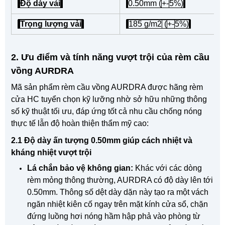
Độ dày vải
0.50mm (
+-
5%)
Trọng lượng vải
185 g/m2
(
+-
5%)
2. Ưu điểm và tính năng vượt trội của rèm cầu
vồng AURDRA
Mã sản phẩm rèm cầu vồng AURDRA được hãng rèm
cửa HC tuyển chọn kỹ lưỡng nhờ sở hữu những thông
số kỹ thuật tối ưu, đáp ứng tốt cả nhu cầu chống nóng
thực tế lẫn độ hoàn thiện thẩm mỹ cao:
2.1 Độ dày ấn tượng 0.50mm giúp cách nhiệt và
kháng nhiệt vượt trội
Lá chắn bảo vệ không gian:
Khác với các dòng
rèm mỏng thông thường, AURDRA có độ dày lên tới
0.50mm. Thông số dệt dày dặn này tạo ra một vách
ngăn nhiệt kiên cố ngay trên mặt kính cửa sổ, chặn
đứng luồng hơi nóng hầm hập phả vào phòng từ