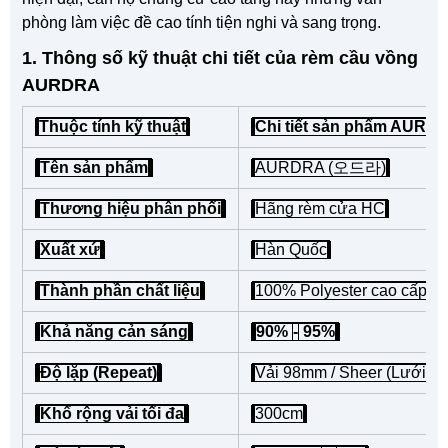
phòng làm việc đề cao tính tiện nghi và sang trọng.
1. Thông số kỹ thuật chi tiết của rèm cầu vồng
AURDRA
Thuộc tính kỹ thuật
Chi tiết sản phẩm AUR
Tên sản phẩm
AURDRA (오드라)
Thương hiệu phân phối
Hãng rèm cửa HC
Xuất xứ
Hàn Quốc
Thành phần chất liệu
100% Polyester cao cấp
Khả năng cản sáng
90%
-
95%
Độ lặp (Repeat)
Vải 98mm / Sheer (Lưới) 
Khổ rộng vải tối đa
300cm