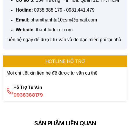
Cơ sở 3:
134 Trương Thị Hoa, Quận 12, TP. HCM
Hotline:
0938.388.179 - 0981.441.479
Email:
phamthanhtu10csm@gmail.com
Website:
thanhtudecor.com
Liên hệ ngay để được tư vấn và đo đạc miễn phí tại nhà.
HOTLINE HỖ TRỢ
Mọi chi tiết xin liên hệ để được tư vấn cụ thể
Hỗ Trợ Tư Vấn
0938388179
SẢN PHẨM LIÊN QUAN