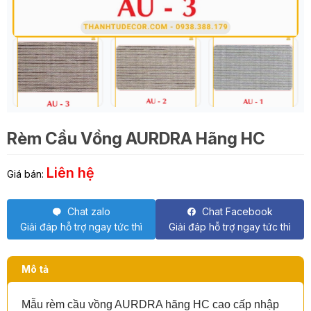
Rèm Cầu Vồng AURDRA Hãng HC
Liên hệ
Giá bán:
Chat zalo
Chat Facebook
Giải đáp hỗ trợ ngay tức thì
Giải đáp hỗ trợ ngay tức thì
Mô tả
Mẫu rèm cầu vồng AURDRA hãng HC cao cấp nhập