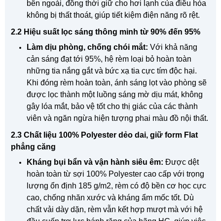
bên ngoài, đồng thời giữ cho hơi lạnh của điều hòa
không bị thất thoát, giúp tiết kiệm điện năng rõ rệt.
2.2 Hiệu suất lọc sáng thông minh từ 90% đến 95%
Làm dịu phòng, chống chói mắt:
Với khả năng
cản sáng đạt tới 95%, hệ rèm loại bỏ hoàn toàn
những tia nắng gắt và bức xạ tia cực tím độc hại.
Khi đóng rèm hoàn toàn, ánh sáng lọt vào phòng sẽ
được lọc thành một luồng sáng mờ dịu mát, không
gây lóa mắt, bảo vệ tốt cho thị giác của các thành
viên và ngăn ngừa hiện tượng phai màu đồ nội thất.
2.3 Chất liệu 100% Polyester dẻo dai, giữ form Flat
phẳng căng
Kháng bụi bẩn và vận hành siêu êm:
Được dệt
hoàn toàn từ sợi 100% Polyester cao cấp với trọng
lượng ổn định
185 g/m2
, rèm có độ bền cơ học cực
cao, chống nhăn xước và kháng ẩm mốc tốt. Dù
chất vải dày dặn, rèm vẫn kết hợp mượt mà với hệ