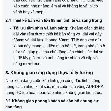
đầu cuốn trợ lực bánh răng của hãng HC, giúp việc
kéo cuộn nhẹ nhàng, êm ái và không lo vải bị co
vênh hay xệ mép.
2.4 Thiết kế bản vân lớn 98mm tinh tế và sang trọng
Tối ưu tầm nhìn và ánh sáng:
Khoảng cách độ lặp
dải vân rèm được thiết kế bản rộng với dải vải dày
98mm và dải lưới thoáng 60mm. Tỉ lệ đan xen dứt
khoát này mang lại diện mạo bề thế, trang nhã cho ô
cửa sổ, giúp gia chủ chủ động căn chỉnh các dải so
le để lấy gió trời và ánh sáng tự nhiên vô cấp vô
cùng mượt mà.
3. Không gian ứng dụng thực tế lý tưởng
Nhờ kiểu dáng cuộn kéo tinh gọn cùng đặc tính chống
nóng, cách nhiệt xuất sắc, rèm cuốn cầu vồng AURDRA
hãng HC tệp hoàn toàn vào nhiều không gian kiến trúc:
3.1 Không gian phòng khách và căn hộ chung cư
cao tầng