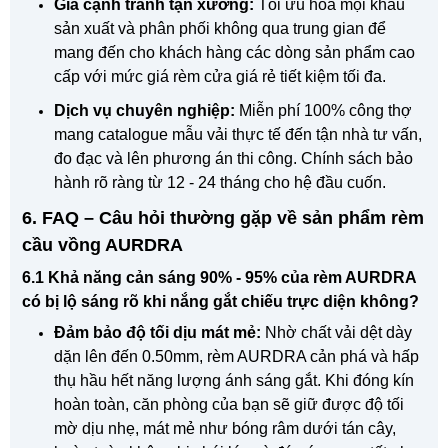
Giá cạnh tranh tận xưởng:
Tối ưu hóa mọi khâu
sản xuất và phân phối không qua trung gian để
mang đến cho khách hàng các dòng sản phẩm cao
cấp với mức giá rèm cửa giá rẻ tiết kiệm tối đa.
Dịch vụ chuyên nghiệp:
Miễn phí 100% công thợ
mang catalogue mẫu vải thực tế đến tận nhà tư vấn,
đo đạc và lên phương án thi công. Chính sách bảo
hành rõ ràng từ 12 - 24 tháng cho hệ đầu cuốn.
6. FAQ – Câu hỏi thường gặp về sản phẩm rèm
cầu vồng AURDRA
6.1 Khả năng cản sáng 90% - 95% của rèm AURDRA
có bị lộ sáng rõ khi nắng gắt chiếu trực diện không?
Đảm bảo độ tối dịu mát mẻ:
Nhờ chất vải dệt dày
dặn lên đến 0.50mm, rèm AURDRA cản phá và hấp
thụ hầu hết năng lượng ánh sáng gắt. Khi đóng kín
hoàn toàn, căn phòng của bạn sẽ giữ được độ tối
mờ dịu nhẹ, mát mẻ như bóng râm dưới tán cây,