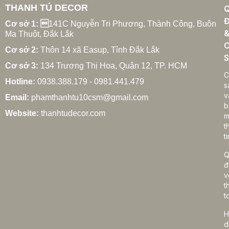
THANH TÚ DECOR
Đ
Cơ sở 1: 
141C Nguyễn Tri Phương, Thành Công, Buôn
Ma Thuột, Đắk Lắk
C
Cơ sở 2:
Thôn 14 xã Easup, Tỉnh Đắk Lắk
S
Cơ sở 3:
134 Trương Thị Hoa, Quận 12, TP. HCM
C
Hotline:
0938.388.179 - 0981.441.479
s
v
Email:
phamthanhtu10csm@gmail.com
b
Website:
thanhtudecor.com
m
t
ti
Q
đ
v
t
t
H
d