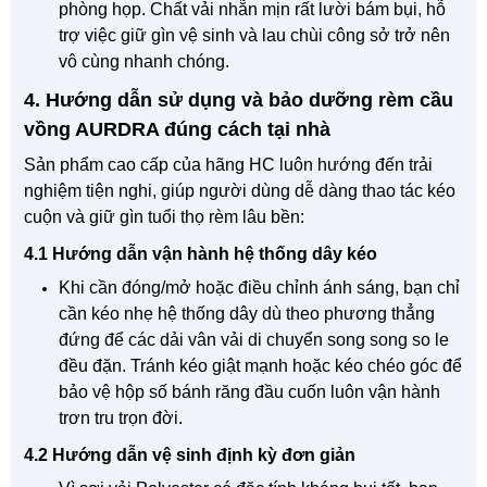
phòng họp. Chất vải nhẵn mịn rất lười bám bụi, hỗ
trợ việc giữ gìn vệ sinh và lau chùi công sở trở nên
vô cùng nhanh chóng.
4. Hướng dẫn sử dụng và bảo dưỡng rèm cầu
vồng AURDRA đúng cách tại nhà
Sản phẩm cao cấp của hãng HC luôn hướng đến trải
nghiệm tiện nghi, giúp người dùng dễ dàng thao tác kéo
cuộn và giữ gìn tuổi thọ rèm lâu bền:
4.1 Hướng dẫn vận hành hệ thống dây kéo
Khi cần đóng/mở hoặc điều chỉnh ánh sáng, bạn chỉ
cần kéo nhẹ hệ thống dây dù theo phương thẳng
đứng để các dải vân vải di chuyển song song so le
đều đặn. Tránh kéo giật mạnh hoặc kéo chéo góc để
bảo vệ hộp số bánh răng đầu cuốn luôn vận hành
trơn tru trọn đời.
4.2 Hướng dẫn vệ sinh định kỳ đơn giản