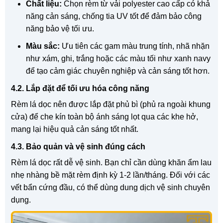
Chất liệu:
Chọn rèm từ vải polyester cao cấp có khả
năng cản sáng, chống tia UV tốt để đảm bảo công
năng bảo vệ tối ưu.
Màu sắc:
Ưu tiên các gam màu trung tính, nhã nhặn
như xám, ghi, trắng hoặc các màu tối như xanh navy
để tạo cảm giác chuyên nghiệp và cản sáng tốt hơn.
4.2. Lắp đặt để tối ưu hóa công năng
Rèm lá dọc nên được lắp đặt phủ bì (phủ ra ngoài khung
cửa) để che kín toàn bộ ánh sáng lọt qua các khe hở,
mang lại hiệu quả cản sáng tốt nhất.
4.3. Bảo quản và vệ sinh đúng cách
Rèm lá dọc rất dễ vệ sinh. Bạn chỉ cần dùng khăn ẩm lau
nhẹ nhàng bề mặt rèm định kỳ 1-2 lần/tháng. Đối với các
vết bẩn cứng đầu, có thể dùng dung dịch vệ sinh chuyên
dụng.