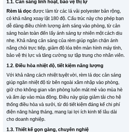
1.1. Cản sáng linh hoạt, bảo vệ thị lự
Rèm lá dọc
được làm từ các lá vải polyester bản rộng,
có khả năng xoay lật 180 độ. Cấu trúc này cho phép bạn
dễ dàng điều chỉnh lượng ánh sáng vào phòng, từ cản
sáng hoàn toàn đến lấy ánh sáng tự nhiên một cách dịu
nhẹ. Khả năng cản sáng của rèm giúp ngăn chặn ánh
nắng chói trực tiếp, giảm độ lóa trên màn hình máy tính,
bảo vệ thị lực và tăng cường sự tập trung cho nhân viên.
1.2. Điều hòa nhiệt độ, tiết kiệm năng lượng
Với khả năng cách nhiệt tuyệt vời, rèm lá dọc cản sáng
giúp ngăn nhiệt độ từ bên ngoài xâm nhập vào phòng,
giữ cho không gian văn phòng luôn mát mẻ vào mùa hè
và ấm áp vào mùa đông. Điều này giúp giảm tải cho hệ
thống điều hòa và sưởi, từ đó tiết kiệm đáng kể chi phí
điện năng hàng tháng, mang lại lợi ích kinh tế lâu dài
cho doanh nghiệp.
1.3. Thiết kế gọn gàng, chuyên nghiệ