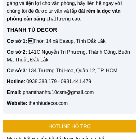
gàng và tiện lợi cho văn phòng, hãy liên hệ ngay với
chúng tôi để được tư vấn và lắp đặt
rèm lá dọc văn
phòng cản sáng
chất lượng cao.
THANH TÚ DECOR
Cơ sở 1: 
Thôn 14 xã Easup, Tỉnh Đắk Lắk
Cơ sở 2:
141C Nguyễn Tri Phương, Thành Công, Buôn
Ma Thuột, Đắk Lắk
Cơ sở 3:
134 Trương Thị Hoa, Quận 12, TP. HCM
Hotline:
0938.388.179 - 0981.441.479
Email:
phamthanhtu10csm@gmail.com
Website:
thanhtudecor.com
HOTLINE HỖ TRỢ
Mọi chi tiết xin liên hệ để được tư vấn cụ thể