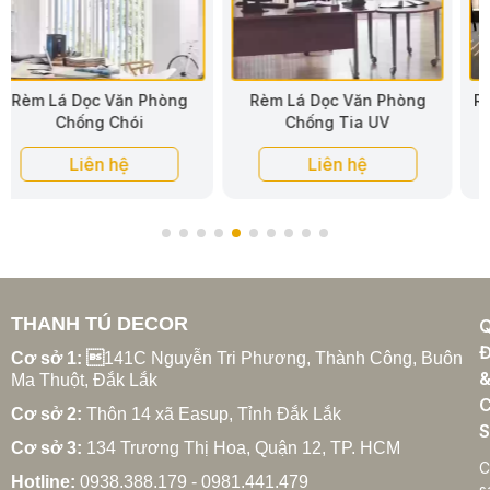
Rèm Lá Dọc Văn Phòng
Rèm Lá Dọc Vải Văn Phòng
Chống Tia UV
Liên hệ
Liên hệ
THANH TÚ DECOR
Đ
Cơ sở 1: 
141C Nguyễn Tri Phương, Thành Công, Buôn
Ma Thuột, Đắk Lắk
C
Cơ sở 2:
Thôn 14 xã Easup, Tỉnh Đắk Lắk
S
Cơ sở 3:
134 Trương Thị Hoa, Quận 12, TP. HCM
C
Hotline:
0938.388.179 - 0981.441.479
s