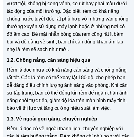
vượt trội, không bị cong vênh, co rút hay phai màu dưới
tác động của môi trường. Đặc biệt, rèm có khả năng
chống nước tuyệt đối, rất phù hợp với những văn phòng
thường xuyên sử dụng máy lạnh hoặc ở những nơi có
độ ẩm cao. Bề mặt nhẵn bóng của rèm cũng rất ít bám
bụi và dễ dàng vệ sinh, bạn chỉ cần dùng khăn ẩm lau
nhẹ là rèm sẽ sạch như mới.
1.2. Chống nắng, cản sáng hiệu quả
Rèm lá dọc nhựa có khả năng cản sáng và chống nắng
rất tốt. Các lá rèm có thể xoay lật 180 độ, cho phép bạn
dễ dàng điều chỉnh lượng ánh sáng vào phòng. Khi cần
sự tập trung, bạn có thể đóng kín rèm để ngăn chặn ánh
nắng chói trực tiếp, giảm độ lóa trên màn hình máy tính,
bảo vệ thị lực và tăng cường hiệu suất làm việc.
1.3. Vẻ ngoài gọn gàng, chuyên nghiệp
Rèm lá dọc có vẻ ngoài thanh lịch, chuyên nghiệp với
các lá rèm buông thẳng. Rèm không chỉ phù hợp với các