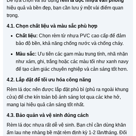
Để lựa chọn và sử dụng
rèm lá dọc nhựa văn phòng
hiệu quả và bền đẹp, bạn cần lưu ý một vài điểm quan
trọng.
4.1. Chọn chất liệu và màu sắc phù hợp
Chất liệu:
Chọn rèm từ nhựa PVC cao cấp để đảm
bảo độ bền, khả năng chống nước và chống cháy.
Màu sắc:
Ưu tiên các gam màu trung tính, nhã nhặn
như xám, ghi, trắng hoặc các màu tối như xanh navy
để tạo cảm giác chuyên nghiệp và cản sáng tốt hơn.
4.2. Lắp đặt để tối ưu hóa công năng
Rèm lá dọc nên được lắp đặt phủ bì (phủ ra ngoài khung
cửa) để che kín toàn bộ ánh sáng lọt qua các khe hở,
mang lại hiệu quả cản sáng tốt nhất.
4.3. Bảo quản và vệ sinh đúng cách
Rèm lá dọc nhựa rất dễ vệ sinh. Bạn chỉ cần dùng khăn
ẩm lau nhẹ nhàng bề mặt rèm định kỳ 1-2 lần/tháng. Đối