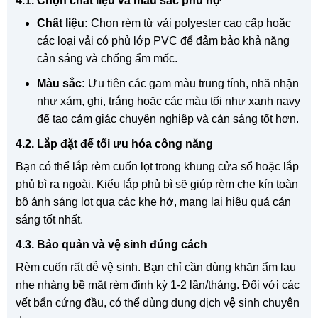
4.1. Chọn chất liệu và màu sắc phù hợ
Chất liệu:
Chọn rèm từ vải polyester cao cấp hoặc
các loại vải có phủ lớp PVC để đảm bảo khả năng
cản sáng và chống ẩm mốc.
Màu sắc:
Ưu tiên các gam màu trung tính, nhã nhặn
như xám, ghi, trắng hoặc các màu tối như xanh navy
để tạo cảm giác chuyên nghiệp và cản sáng tốt hơn.
4.2. Lắp đặt để tối ưu hóa công năng
Bạn có thể lắp rèm cuốn lọt trong khung cửa sổ hoặc lắp
phủ bì ra ngoài. Kiểu lắp phủ bì sẽ giúp rèm che kín toàn
bộ ánh sáng lọt qua các khe hở, mang lại hiệu quả cản
sáng tốt nhất.
4.3. Bảo quản và vệ sinh đúng cách
Rèm cuốn rất dễ vệ sinh. Bạn chỉ cần dùng khăn ẩm lau
nhẹ nhàng bề mặt rèm định kỳ 1-2 lần/tháng. Đối với các
vết bẩn cứng đầu, có thể dùng dung dịch vệ sinh chuyên