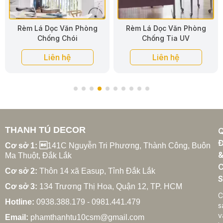
Rèm Lá Dọc Văn Phòng
Rèm Lá Dọc Vải Văn Phòng
Chống Tia UV
Liên hệ
Liên hệ
THANH TÚ DECOR
Đ
Cơ sở 1: 
141C Nguyễn Tri Phương, Thành Công, Buôn
Ma Thuột, Đắk Lắk
C
Cơ sở 2:
Thôn 14 xã Easup, Tỉnh Đắk Lắk
S
Cơ sở 3:
134 Trương Thị Hoa, Quận 12, TP. HCM
C
Hotline:
0938.388.179 - 0981.441.479
s
v
Email:
phamthanhtu10csm@gmail.com