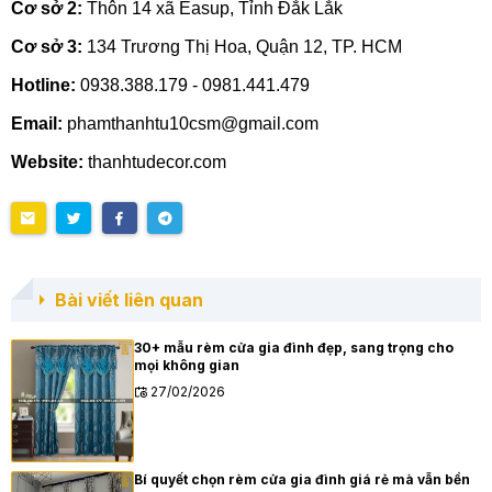
Cơ sở 2:
Thôn 14 xã Easup, Tỉnh Đắk Lắk
Cơ sở 3:
134 Trương Thị Hoa, Quận 12, TP. HCM
Hotline:
0938.388.179 - 0981.441.479
Email:
phamthanhtu10csm@gmail.com
Website:
thanhtudecor.com
Bài viết liên quan
30+ mẫu rèm cửa gia đình đẹp, sang trọng cho
mọi không gian
27/02/2026
Bí quyết chọn rèm cửa gia đình giá rẻ mà vẫn bền