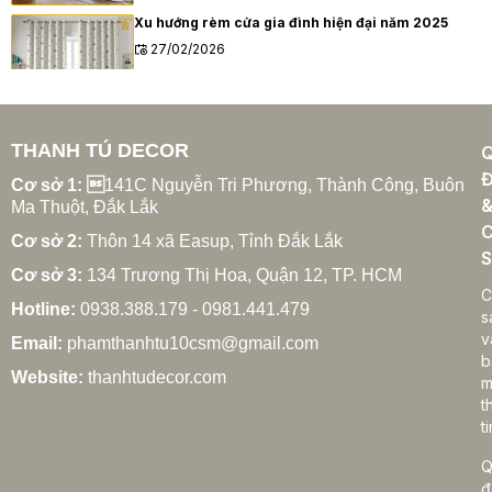
Xu hướng rèm cửa gia đình hiện đại năm 2025
27/02/2026
THANH TÚ DECOR
Cách chọn rèm cửa gia đình hợp phong thủy
Đ
27/02/2026
Cơ sở 1: 
141C Nguyễn Tri Phương, Thành Công, Buôn
Ma Thuột, Đắk Lắk
C
Cơ sở 2:
Thôn 14 xã Easup, Tỉnh Đắk Lắk
S
Cơ sở 3:
134 Trương Thị Hoa, Quận 12, TP. HCM
Rèm cửa gia đình giá bao nhiêu? Bảng giá chi tiết
C
2025
Hotline:
0938.388.179 - 0981.441.479
s
27/02/2026
v
Email:
phamthanhtu10csm@gmail.com
b
Website:
thanhtudecor.com
m
t
Cách vệ sinh rèm cửa gia đình đúng cách, bền
ti
đẹp lâu dài
27/02/2026
Q
đ