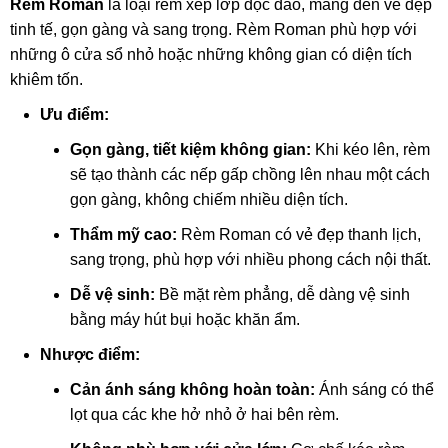
Rèm Roman
là loại rèm xếp lớp độc đáo, mang đến vẻ đẹp
tinh tế, gọn gàng và sang trọng. Rèm Roman phù hợp với
những ô cửa sổ nhỏ hoặc những không gian có diện tích
khiêm tốn.
Ưu điểm:
Gọn gàng, tiết kiệm không gian:
Khi kéo lên, rèm
sẽ tạo thành các nếp gấp chồng lên nhau một cách
gọn gàng, không chiếm nhiều diện tích.
Thẩm mỹ cao:
Rèm Roman có vẻ đẹp thanh lịch,
sang trọng, phù hợp với nhiều phong cách nội thất.
Dễ vệ sinh:
Bề mặt rèm phẳng, dễ dàng vệ sinh
bằng máy hút bụi hoặc khăn ẩm.
Nhược điểm:
Cản ánh sáng không hoàn toàn:
Ánh sáng có thể
lọt qua các khe hở nhỏ ở hai bên rèm.