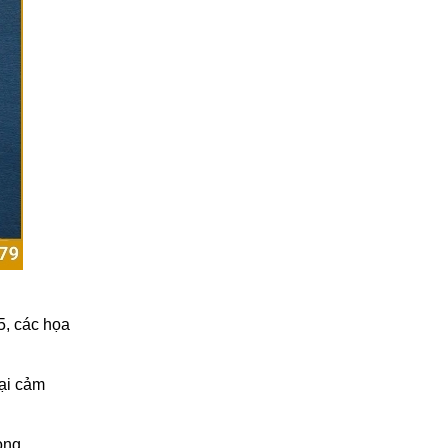
5, các họa
lại cảm
òng.