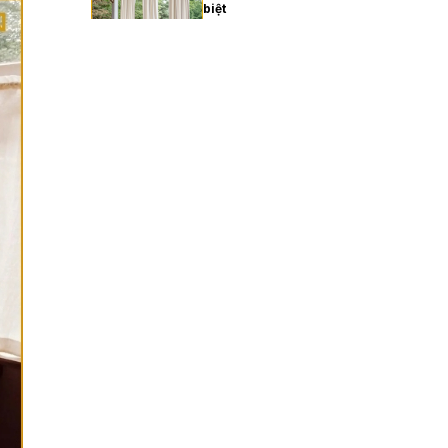
biệt
27/02/2026
Cách chọn rèm cửa gia
đình hợp phong thủy
27/02/2026
Rèm cửa gia đình giá bao
nhiêu? Bảng giá chi tiết
2025
27/02/2026
Cách vệ sinh rèm cửa gia
đình đúng cách, bền đẹp
lâu dài
27/02/2026