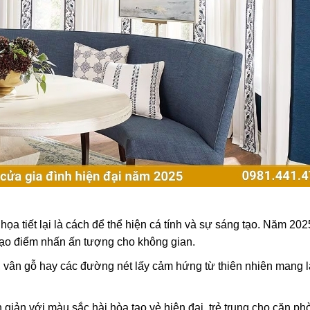
họa tiết lại là cách để thể hiện cá tính và sự sáng tạo. Năm 202
, tạo điểm nhấn ấn tượng cho không gian.
ỏ, vân gỗ hay các đường nét lấy cảm hứng từ thiên nhiên mang 
 giản với màu sắc hài hòa tạo vẻ hiện đại, trẻ trung cho căn ph