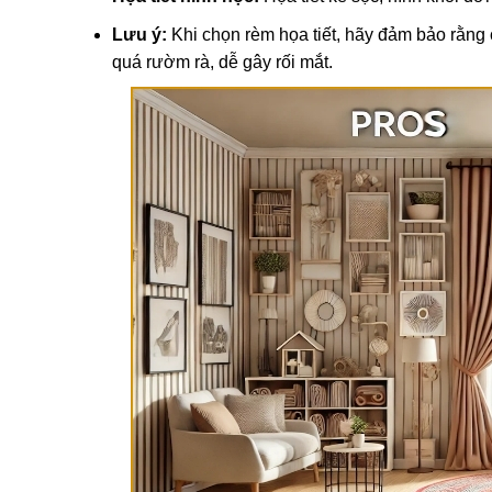
Lưu ý:
Khi chọn rèm họa tiết, hãy đảm bảo rằng 
quá rườm rà, dễ gây rối mắt.