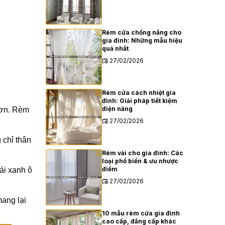
Rèm cửa chống nắng cho
gia đình: Những mẫu hiệu
quả nhất
27/02/2026
Rèm cửa cách nhiệt gia
đình: Giải pháp tiết kiệm
điện năng
hơn. Rèm
27/02/2026
 chỉ thân
Rèm vải cho gia đình: Các
loại phổ biến & ưu nhược
điểm
ái xanh ô
27/02/2026
mang lại
10 mẫu rèm cửa gia đình
cao cấp, đẳng cấp khác