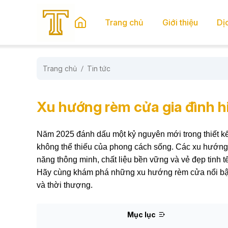
se menu
Trang chủ
Giới thiệu
Dị
Trang chủ
Tin tức
submenu
submenu
Xu hướng rèm cửa gia đình h
Năm 2025 đánh dấu một kỷ nguyên mới trong thiết kế 
không thể thiếu của phong cách sống. Các xu hướng 
năng thông minh, chất liệu bền vững và vẻ đẹp tinh tế,
Hãy cùng khám phá những xu hướng rèm cửa nổi bật 
và thời thượng.
Mục lục