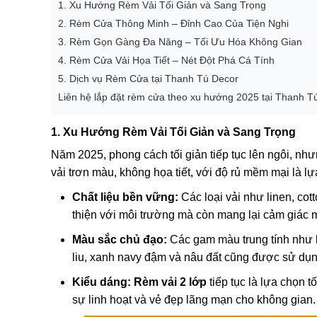
1. Xu Hướng Rèm Vải Tối Giản và Sang Trọng
2. Rèm Cửa Thông Minh – Đỉnh Cao Của Tiện Nghi
3. Rèm Gọn Gàng Đa Năng – Tối Ưu Hóa Không Gian
4. Rèm Cửa Vải Họa Tiết – Nét Đột Phá Cá Tính
5. Dịch vụ Rèm Cửa tại Thanh Tú Decor
Liên hệ lắp đặt rèm cửa theo xu hướng 2025 tại Thanh T
1. Xu Hướng Rèm Vải Tối Giản và Sang Trọng
Năm 2025, phong cách tối giản tiếp tục lên ngôi, n
vải trơn màu, không họa tiết, với độ rủ mềm mại là l
Chất liệu bền vững:
Các loại vải như linen, co
thiện với môi trường mà còn mang lại cảm giác 
Màu sắc chủ đạo:
Các gam màu trung tính như be
liu, xanh navy đậm và nâu đất cũng được sử dụn
Kiểu dáng:
Rèm vải 2 lớp
tiếp tục là lựa chọn 
sự linh hoạt và vẻ đẹp lãng mạn cho không gian.