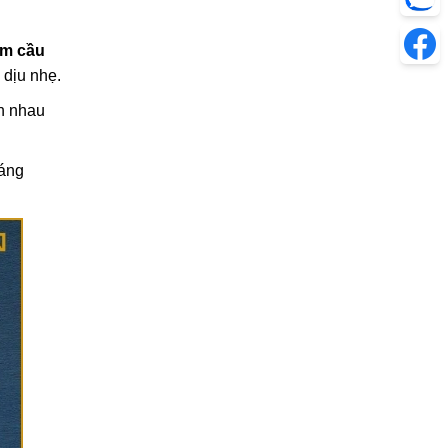
èm cầu
 dịu nhẹ.
ên nhau
sáng