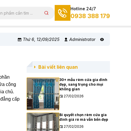
Hotline 24/7
0938 388 179
Thứ 6, 12/09/2025
Administrator
Bài viết liên quan
 phần
30+ mẫu rèm cửa gia đình
iữa công
đẹp, sang trọng cho mọi
không gian
ia chủ.
27/02/2026
 đẳng cấp
Bí quyết chọn rèm cửa gia
đình giá rẻ mà vẫn bền đẹp
27/02/2026