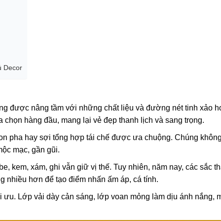
ú Decor
hưng được nâng tầm với những chất liệu và đường nét tinh xảo 
ựa chọn hàng đầu, mang lại vẻ đẹp thanh lịch và sang trọng.
tton pha hay sợi tổng hợp tái chế được ưa chuộng. Chúng không
mộc mạc, gần gũi.
, kem, xám, ghi vẫn giữ vị thế. Tuy nhiên, năm nay, các sắc th
g nhiều hơn để tạo điểm nhấn ấm áp, cá tính.
tối ưu. Lớp vải dày cản sáng, lớp voan mỏng làm dịu ánh nắng, 