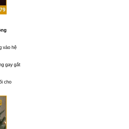
Kinh nghiệm chọn rèm cửa
gia đình phù hợp ngân
sách
27/02/2026
ộng
g vào hệ
ng gay gắt
ối cho