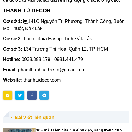
để được tư vấn và lắp đặt
rèm tự động
chất lượng cao.
THANH TÚ DECOR
Cơ sở 1: 
141C Nguyễn Tri Phương, Thành Công, Buôn
Ma Thuột, Đắk Lắk
Cơ sở 2:
Thôn 14 xã Easup, Tỉnh Đắk Lắk
Cơ sở 3:
134 Trương Thị Hoa, Quận 12, TP. HCM
Hotline:
0938.388.179 - 0981.441.479
Email:
phamthanhtu10csm@gmail.com
Website:
thanhtudecor.com
Bài viết liên quan
30+ mẫu rèm cửa gia đình đẹp, sang trọng cho