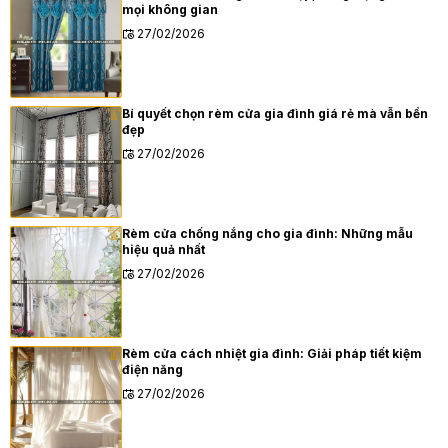
mọi không gian
27/02/2026
Bí quyết chọn rèm cửa gia đình giá rẻ mà vẫn bền
đẹp
27/02/2026
Rèm cửa chống nắng cho gia đình: Những mẫu
hiệu quả nhất
27/02/2026
Rèm cửa cách nhiệt gia đình: Giải pháp tiết kiệm
điện năng
27/02/2026