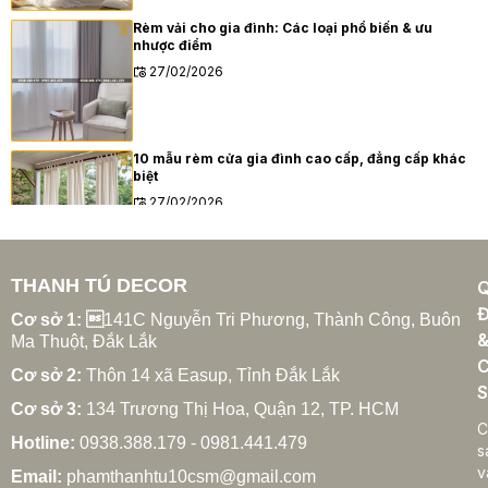
Rèm vải cho gia đình: Các loại phổ biến & ưu
nhược điểm
27/02/2026
10 mẫu rèm cửa gia đình cao cấp, đẳng cấp khác
biệt
27/02/2026
THANH TÚ DECOR
Xu hướng rèm cửa gia đình hiện đại năm 2025
Đ
27/02/2026
Cơ sở 1: 
141C Nguyễn Tri Phương, Thành Công, Buôn
Ma Thuột, Đắk Lắk
C
Cơ sở 2:
Thôn 14 xã Easup, Tỉnh Đắk Lắk
S
Cơ sở 3:
134 Trương Thị Hoa, Quận 12, TP. HCM
Cách chọn rèm cửa gia đình hợp phong thủy
C
Hotline:
0938.388.179 - 0981.441.479
27/02/2026
s
v
Email:
phamthanhtu10csm@gmail.com