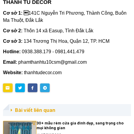
THANH TÚ DECOR
Cơ sở 1: 
141C Nguyễn Tri Phương, Thành Công, Buôn
Ma Thuột, Đắk Lắk
Cơ sở 2:
Thôn 14 xã Easup, Tỉnh Đắk Lắk
Cơ sở 3:
134 Trương Thị Hoa, Quận 12, TP. HCM
Hotline:
0938.388.179 - 0981.441.479
Email:
phamthanhtu10csm@gmail.com
Website:
thanhtudecor.com
Bài viết liên quan
30+ mẫu rèm cửa gia đình đẹp, sang trọng cho
mọi không gian