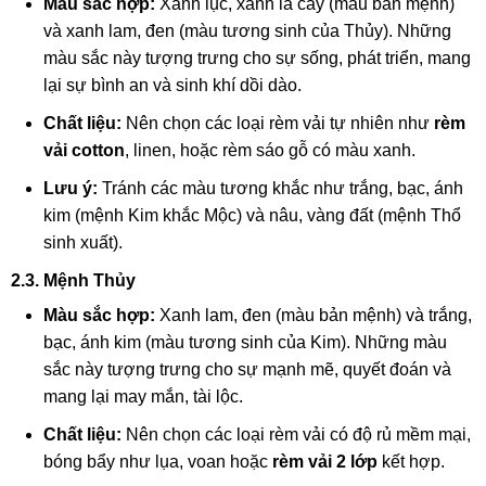
Màu sắc hợp:
Xanh lục, xanh lá cây (màu bản mệnh)
và xanh lam, đen (màu tương sinh của Thủy). Những
màu sắc này tượng trưng cho sự sống, phát triển, mang
lại sự bình an và sinh khí dồi dào.
Chất liệu:
Nên chọn các loại rèm vải tự nhiên như
rèm
vải cotton
, linen, hoặc rèm sáo gỗ có màu xanh.
Lưu ý:
Tránh các màu tương khắc như trắng, bạc, ánh
kim (mệnh Kim khắc Mộc) và nâu, vàng đất (mệnh Thổ
sinh xuất).
2.3. Mệnh Thủy
Màu sắc hợp:
Xanh lam, đen (màu bản mệnh) và trắng,
bạc, ánh kim (màu tương sinh của Kim). Những màu
sắc này tượng trưng cho sự mạnh mẽ, quyết đoán và
mang lại may mắn, tài lộc.
Chất liệu:
Nên chọn các loại rèm vải có độ rủ mềm mại,
bóng bẩy như lụa, voan hoặc
rèm vải 2 lớp
kết hợp.