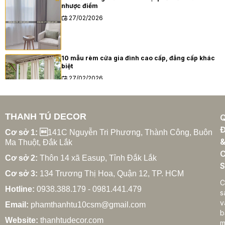
nhược điểm
27/02/2026
10 mẫu rèm cửa gia đình cao cấp, đẳng cấp khác
biệt
27/02/2026
THANH TÚ DECOR
Xu hướng rèm cửa gia đình hiện đại năm 2025
Đ
27/02/2026
Cơ sở 1: 
141C Nguyễn Tri Phương, Thành Công, Buôn
Ma Thuột, Đắk Lắk
C
Cơ sở 2:
Thôn 14 xã Easup, Tỉnh Đắk Lắk
S
Cơ sở 3:
134 Trương Thị Hoa, Quận 12, TP. HCM
Cách chọn rèm cửa gia đình hợp phong thủy
C
Hotline:
0938.388.179 - 0981.441.479
27/02/2026
s
v
Email:
phamthanhtu10csm@gmail.com
b
Website:
thanhtudecor.com
m