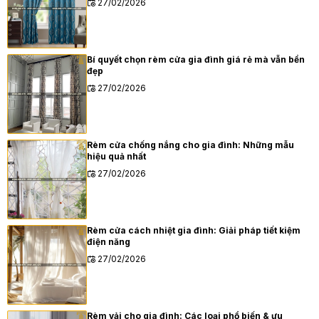
27/02/2026
Bí quyết chọn rèm cửa gia đình giá rẻ mà vẫn bền
đẹp
27/02/2026
Rèm cửa chống nắng cho gia đình: Những mẫu
hiệu quả nhất
27/02/2026
Rèm cửa cách nhiệt gia đình: Giải pháp tiết kiệm
điện năng
27/02/2026
Rèm vải cho gia đình: Các loại phổ biến & ưu