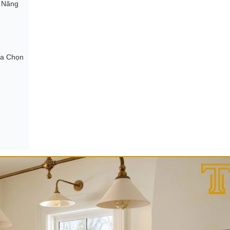
g Năng
ựa Chọn