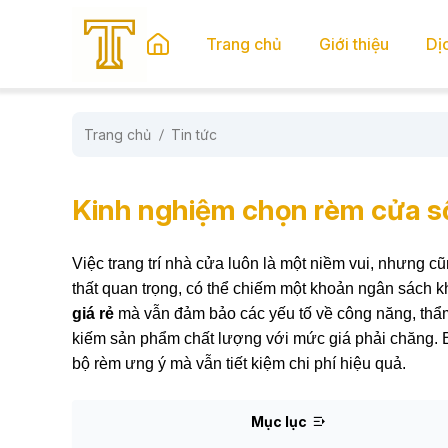
se menu
Trang chủ
Giới thiệu
Dị
Trang chủ
Tin tức
submenu
submenu
Kinh nghiệm chọn rèm cửa sổ
Việc trang trí nhà cửa luôn là một niềm vui, nhưng c
thất quan trọng, có thể chiếm một khoản ngân sách 
giá rẻ
mà vẫn đảm bảo các yếu tố về công năng, thẩm 
kiếm sản phẩm chất lượng với mức giá phải chăng. 
bộ rèm ưng ý mà vẫn tiết kiệm chi phí hiệu quả.
Mục lục