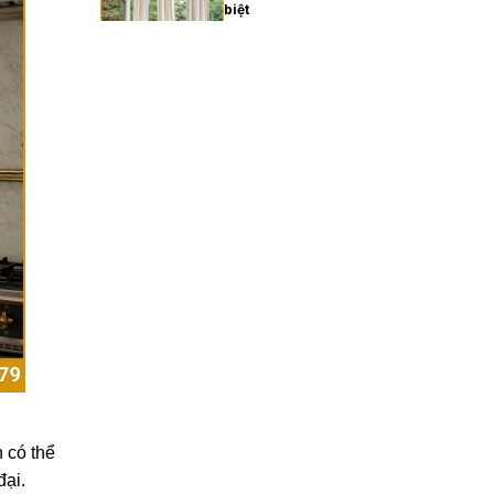
biệt
27/02/2026
Xu hướng rèm cửa gia đình
hiện đại năm 2025
27/02/2026
Cách chọn rèm cửa gia
đình hợp phong thủy
27/02/2026
Rèm cửa gia đình giá bao
nhiêu? Bảng giá chi tiết
2025
27/02/2026
 có thể
đại.