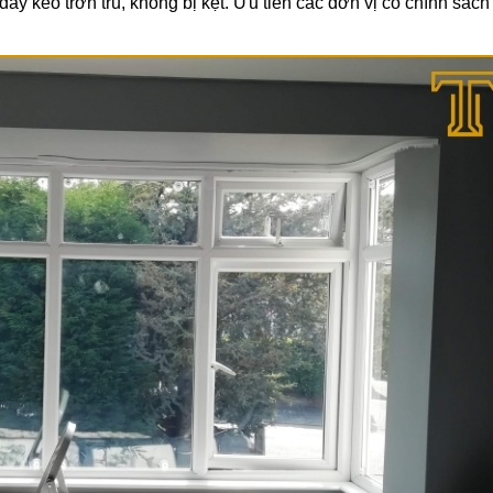
y kéo trơn tru, không bị kẹt. Ưu tiên các đơn vị có chính sác