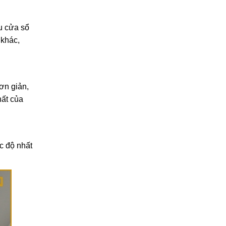
Cách vệ sinh rèm cửa gia
đình đúng cách, bền đẹp
lâu dài
ều cửa sổ
27/02/2026
 khác,
ơn giản,
hất của
c độ nhất