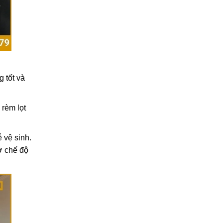
 tốt và
 rèm lọt
 vệ sinh.
ở chế độ