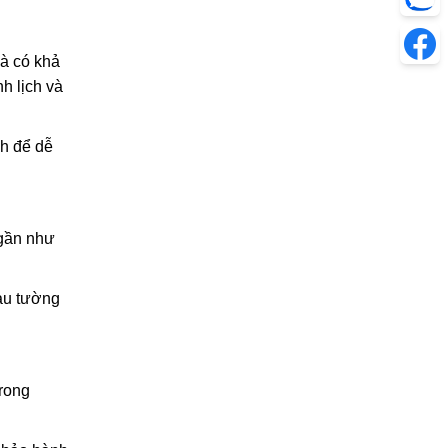
và có khả
h lịch và
nh để dễ
 gần như
àu tường
trong