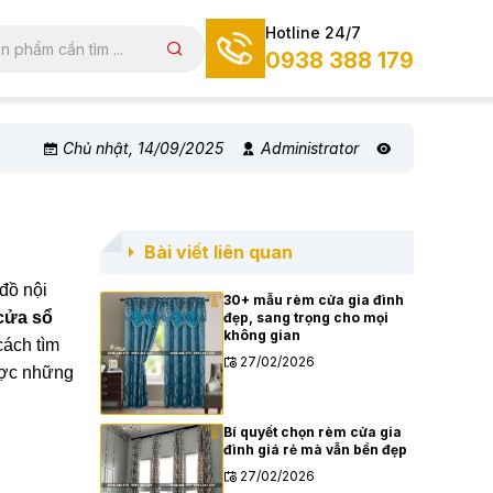
Hotline 24/7
0938 388 179
Chủ nhật, 14/09/2025
Administrator
Bài viết liên quan
 đồ nội
30+ mẫu rèm cửa gia đình
cửa sổ
đẹp, sang trọng cho mọi
không gian
cách tìm
27/02/2026
ược những
Bí quyết chọn rèm cửa gia
đình giá rẻ mà vẫn bền đẹp
27/02/2026