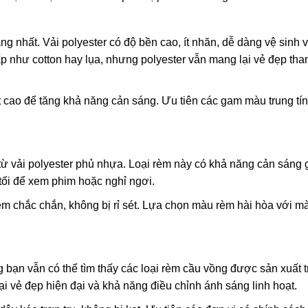
ng nhất. Vải polyester có độ bền cao, ít nhăn, dễ dàng vệ sinh 
 như cotton hay lụa, nhưng polyester vẫn mang lại vẻ đẹp than
t cao để tăng khả năng cản sáng. Ưu tiên các gam màu trung tí
từ vải polyester phủ nhựa. Loại rèm này có khả năng cản sáng
ối để xem phim hoặc nghỉ ngơi.
m chắc chắn, không bị rỉ sét. Lựa chọn màu rèm hài hòa với m
bạn vẫn có thể tìm thấy các loại rèm cầu vồng được sản xuất 
 vẻ đẹp hiện đại và khả năng điều chỉnh ánh sáng linh hoạt.