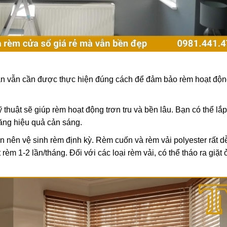
uản vẫn cần được thực hiện đúng cách để đảm bảo rèm hoạt động
 thuật sẽ giúp rèm hoạt động trơn tru và bền lâu. Bạn có thể lắp
tăng hiệu quả cản sáng.
n nên vệ sinh rèm định kỳ. Rèm cuốn và rèm vải polyester rất dễ
m 1-2 lần/tháng. Đối với các loại rèm vải, có thể tháo ra giặt 