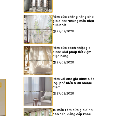
Rèm cửa chống nắng cho
gia đình: Những mẫu hiệu
quả nhất
27/02/2026
Rèm cửa cách nhiệt gia
đình: Giải pháp tiết kiệm
điện năng
27/02/2026
Rèm vải cho gia đình: Các
loại phổ biến & ưu nhược
điểm
27/02/2026
10 mẫu rèm cửa gia đình
cao cấp, đẳng cấp khác