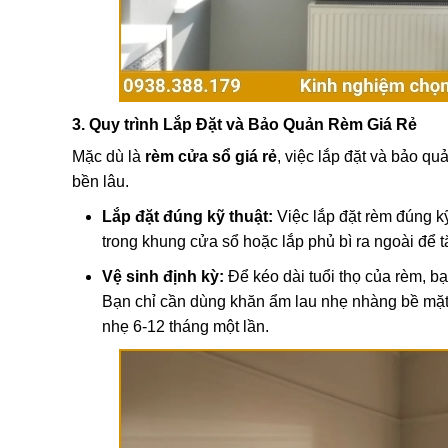
3. Quy trình Lắp Đặt và Bảo Quản Rèm Giá Rẻ
Mặc dù là
rèm cửa sổ giá rẻ
, việc lắp đặt và bảo q
bền lâu.
Lắp đặt đúng kỹ thuật:
Việc lắp đặt rèm đúng kỹ
trong khung cửa sổ hoặc lắp phủ bì ra ngoài để 
Vệ sinh định kỳ:
Để kéo dài tuổi thọ của rèm, bạ
Bạn chỉ cần dùng khăn ẩm lau nhẹ nhàng bề mặt rè
nhẹ 6-12 tháng một lần.