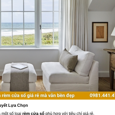
Quyết Lựa Chọn
à một số loại
rèm cửa sổ
phù hợp với tiêu chí giá rẻ.