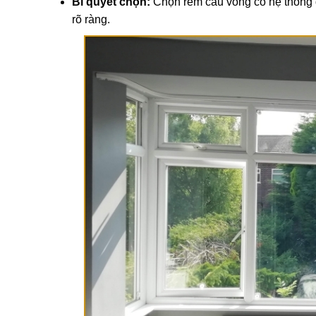
Bí quyết chọn:
Chọn rèm cầu vồng có hệ thống dâ
rõ ràng.