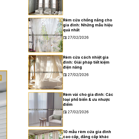
Rèm cửa chống nắng cho
gia đình: Những mẫu hiệu
quả nhất
27/02/2026
Rèm cửa cách nhiệt gia
đình: Giải pháp tiết kiệm
điện năng
27/02/2026
Rèm vải cho gia đình: Các
loại phổ biến & ưu nhược
điểm
27/02/2026
10 mẫu rèm cửa gia đình
cao cấp, đẳng cấp khác