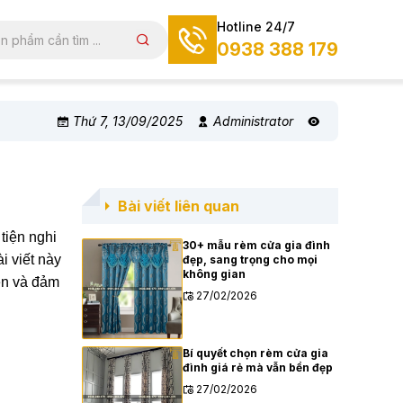
Hotline 24/7
0938 388 179
Thứ 7, 13/09/2025
Administrator
Bài viết liên quan
tiện nghi
30+ mẫu rèm cửa gia đình
i viết này
đẹp, sang trọng cho mọi
không gian
ện và đảm
27/02/2026
Bí quyết chọn rèm cửa gia
đình giá rẻ mà vẫn bền đẹp
27/02/2026