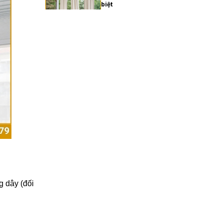
biệt
27/02/2026
Xu hướng rèm cửa gia đình
hiện đại năm 2025
27/02/2026
Cách chọn rèm cửa gia
đình hợp phong thủy
27/02/2026
Rèm cửa gia đình giá bao
nhiêu? Bảng giá chi tiết
g dây (đối
2025
27/02/2026