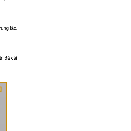
rung lắc.
rí đã cài