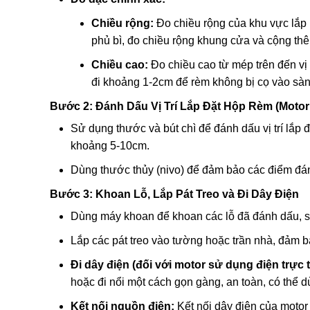
Chiều rộng:
Đo chiều rộng của khu vực lắp r
phủ bì, đo chiều rộng khung cửa và cộng t
Chiều cao:
Đo chiều cao từ mép trên đến vị
đi khoảng 1-2cm để rèm không bị cọ vào sàn
Bước 2: Đánh Dấu Vị Trí Lắp Đặt Hộp Rèm (Motor
Sử dụng thước và bút chì để đánh dấu vị trí lắp 
khoảng 5-10cm.
Dùng thước thủy (nivo) để đảm bảo các điểm đán
Bước 3: Khoan Lỗ, Lắp Pát Treo và Đi Dây Điện
Dùng máy khoan để khoan các lỗ đã đánh dấu, s
Lắp các pát treo vào tường hoặc trần nhà, đảm 
Đi dây điện (đối với motor sử dụng điện trực t
hoặc đi nổi một cách gọn gàng, an toàn, có thể 
Kết nối nguồn điện:
Kết nối dây điện của motor