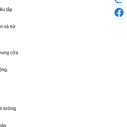
ếu lắp
n và trừ
 khung cửa
ộng.
âm tường
này.