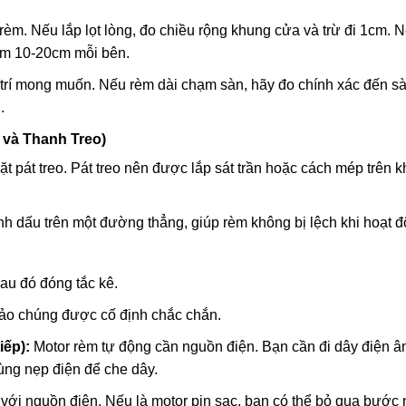
èm. Nếu lắp lọt lòng, đo chiều rộng khung cửa và trừ đi 1cm. N
hêm 10-20cm mỗi bên.
 trí mong muốn. Nếu rèm dài chạm sàn, hãy đo chính xác đến sà
.
 và Thanh Treo)
đặt pát treo. Pát treo nên được lắp sát trần hoặc cách mép trên
h dấu trên một đường thẳng, giúp rèm không bị lệch khi hoạt đ
au đó đóng tắc kê.
bảo chúng được cố định chắc chắn.
iếp):
Motor rèm tự động cần nguồn điện. Bạn cần đi dây điện 
dùng nẹp điện để che dây.
 với nguồn điện. Nếu là motor pin sạc, bạn có thể bỏ qua bước 