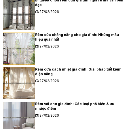
Bí quyết chọn rèm cửa gia đình giá rẻ mà vẫn bền
đẹp
27/02/2026
Rèm cửa chống nắng cho gia đình: Những mẫu
hiệu quả nhất
27/02/2026
Rèm cửa cách nhiệt gia đình: Giải pháp tiết kiệm
điện năng
27/02/2026
Rèm vải cho gia đình: Các loại phổ biến & ưu
nhược điểm
27/02/2026