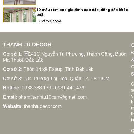
10 mẫu rèm cửa gia đình cao cấp, đẳng cấp khác
biệt
27/02/2026
THANH TÚ DECOR
Xu hướng rèm cửa gia đình hiện đại năm 2025
Đ
27/02/2026
Cơ sở 1: 
141C Nguyễn Tri Phương, Thành Công, Buôn
Ma Thuột, Đắk Lắk
C
Cơ sở 2:
Thôn 14 xã Easup, Tỉnh Đắk Lắk
S
Cơ sở 3:
134 Trương Thị Hoa, Quận 12, TP. HCM
Cách chọn rèm cửa gia đình hợp phong thủy
C
Hotline:
0938.388.179 - 0981.441.479
27/02/2026
s
v
Email:
phamthanhtu10csm@gmail.com
b
Website:
thanhtudecor.com
m
t
Rèm cửa gia đình giá bao nhiêu? Bảng giá chi tiết
ti
2025
27/02/2026
Q