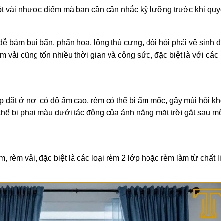
t vài nhược điểm mà bạn cần cân nhắc kỹ lưỡng trước khi quyế
ễ bám bụi bẩn, phấn hoa, lông thú cưng, đòi hỏi phải vệ sinh đ
èm vải cũng tốn nhiều thời gian và công sức, đặc biệt là với các
 đặt ở nơi có độ ẩm cao, rèm có thể bị ẩm mốc, gây mùi hôi kh
hể bị phai màu dưới tác động của ánh nắng mặt trời gắt sau mộ
 rèm vải, đặc biệt là các loại rèm 2 lớp hoặc rèm làm từ chất 