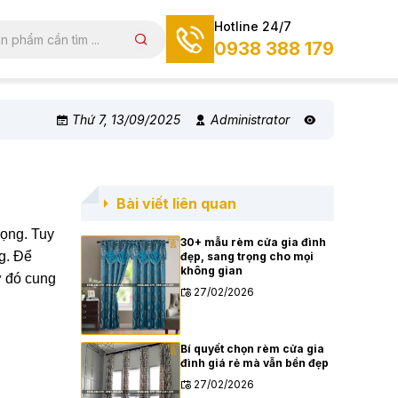
Hotline 24/7
0938 388 179
Thứ 7, 13/09/2025
Administrator
Bài viết liên quan
rọng. Tuy
30+ mẫu rèm cửa gia đình
g. Để
đẹp, sang trọng cho mọi
không gian
ừ đó cung
27/02/2026
Bí quyết chọn rèm cửa gia
đình giá rẻ mà vẫn bền đẹp
27/02/2026