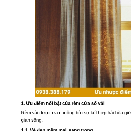
1. Ưu điểm nổi bật của rèm cửa sổ vải
Rèm vải được ưa chuộng bởi sự kết hợp hài hòa giữa 
gian sống.
1.1. Vẻ đẹp mềm mại, sang trọng