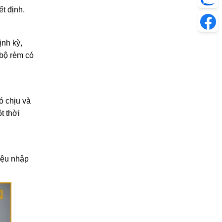
t định.
ịnh kỳ,
 bộ rèm có
ó chịu và
t thời
liệu nhập