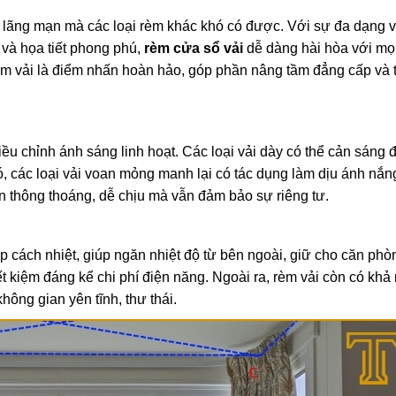
ãng mạn mà các loại rèm khác khó có được. Với sự đa dạng v
 và họa tiết phong phú,
rèm cửa sổ vải
dễ dàng hài hòa với mọ
. Rèm vải là điểm nhấn hoàn hảo, góp phần nâng tầm đẳng cấp và
ều chỉnh ánh sáng linh hoạt. Các loại vải dày có thể cản sáng
đó, các loại vải voan mỏng manh lại có tác dụng làm dịu ánh nắ
n thông thoáng, dễ chịu mà vẫn đảm bảo sự riêng tư.
ớp cách nhiệt, giúp ngăn nhiệt độ từ bên ngoài, giữ cho căn phò
 kiệm đáng kể chi phí điện năng. Ngoài ra, rèm vải còn có khả
hông gian yên tĩnh, thư thái.