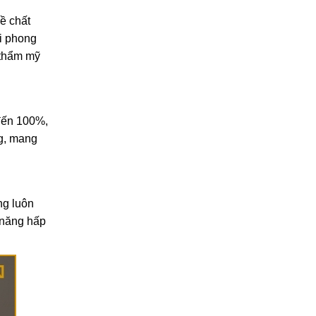
Cách vệ sinh rèm cửa gia
đình đúng cách, bền đẹp
ề chất
lâu dài
i phong
27/02/2026
 thẩm mỹ
 đến 100%,
ng, mang
ng luôn
 năng hấp