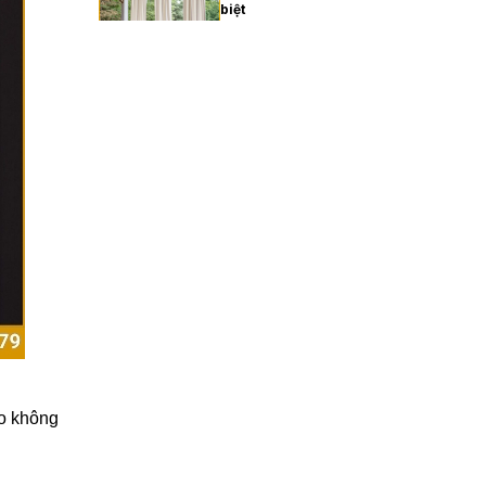
biệt
27/02/2026
Xu hướng rèm cửa gia đình
hiện đại năm 2025
27/02/2026
Cách chọn rèm cửa gia
đình hợp phong thủy
27/02/2026
Rèm cửa gia đình giá bao
nhiêu? Bảng giá chi tiết
2025
ho không
27/02/2026