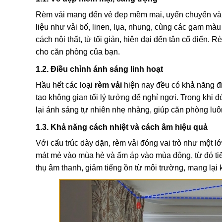
Rèm vải mang đến vẻ đẹp mềm mại, uyển chuyển và l
liệu như vải bố, linen, lụa, nhung, cùng các gam màu
cách nội thất, từ tối giản, hiện đại đến tân cổ điển
cho căn phòng của bạn.
1.2. Điều chỉnh ánh sáng linh hoạt
Hầu hết các loại
rèm vải
hiện nay đều có khả năng đi
tạo không gian tối lý tưởng để nghỉ ngơi. Trong khi 
lại ánh sáng tự nhiên nhẹ nhàng, giúp căn phòng luô
1.3. Khả năng cách nhiệt và cách âm hiệu quả
Với cấu trúc dày dặn, rèm vải đóng vai trò như một l
mát mẻ vào mùa hè và ấm áp vào mùa đông, từ đó tiết
thụ âm thanh, giảm tiếng ồn từ môi trường, mang lại k