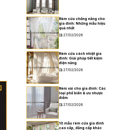
Rèm cửa chống nắng cho
gia đình: Những mẫu hiệu
quả nhất
27/02/2026
Rèm cửa cách nhiệt gia
đình: Giải pháp tiết kiệm
điện năng
27/02/2026
Rèm vải cho gia đình: Các
loại phổ biến & ưu nhược
điểm
27/02/2026
10 mẫu rèm cửa gia đình
cao cấp, đẳng cấp khác