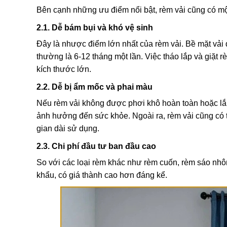
Bên cạnh những ưu điểm nổi bật, rèm vải cũng có mộ
2.1. Dễ bám bụi và khó vệ sinh
Đây là nhược điểm lớn nhất của rèm vải. Bề mặt vải d
thường là 6-12 tháng một lần. Việc tháo lắp và giặt r
kích thước lớn.
2.2. Dễ bị ẩm mốc và phai màu
Nếu rèm vải không được phơi khô hoàn toàn hoặc lắp
ảnh hưởng đến sức khỏe. Ngoài ra, rèm vải cũng có t
gian dài sử dụng.
2.3. Chi phí đầu tư ban đầu cao
So với các loại rèm khác như rèm cuốn, rèm sáo nhôm,
khẩu, có giá thành cao hơn đáng kể.