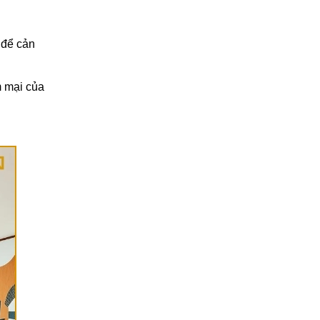
 để cản
m mại của