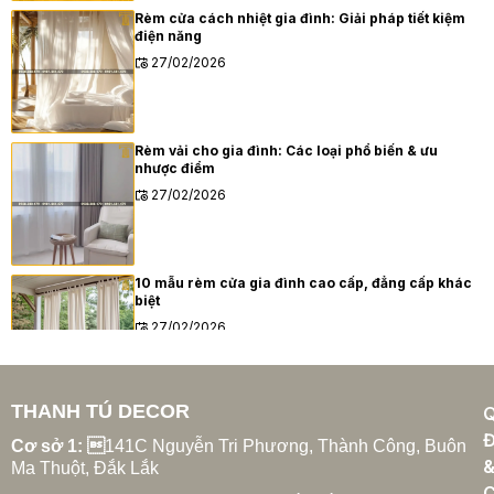
Rèm cửa cách nhiệt gia đình: Giải pháp tiết kiệm
điện năng
27/02/2026
Rèm vải cho gia đình: Các loại phổ biến & ưu
nhược điểm
27/02/2026
10 mẫu rèm cửa gia đình cao cấp, đẳng cấp khác
biệt
27/02/2026
THANH TÚ DECOR
Xu hướng rèm cửa gia đình hiện đại năm 2025
Đ
27/02/2026
Cơ sở 1: 
141C Nguyễn Tri Phương, Thành Công, Buôn
Ma Thuột, Đắk Lắk
C