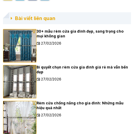
Bài viết liên quan
30+ mẫu rèm cửa gia đình đẹp, sang trọng cho
mọi không gian
27/02/2026
Bí quyết chọn rèm cửa gia đình giá rẻ mà vẫn bền
đẹp
27/02/2026
Rèm cửa chống nắng cho gia đình: Những mẫu
hiệu quả nhất
27/02/2026