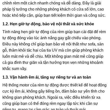
chỉnh rèm một cách nhanh chóng và dễ dàng. Đây là giải
pháp lý tưởng cho những phòng khách có cửa sổ lớn, cao
hoặc khó tiếp cận, giúp bạn tiết kiệm thời gian và công sức.
1.2. Hẹn giờ tự động, bảo vệ nội thất và sức khỏe
Tính năng hẹn giờ tự động của rèm giúp bạn cài đặt để rèm
tự động đóng vào lúc ánh nắng gay gắt chiếu vào phòng.
Điều này không chỉ giúp bạn bảo vệ nội thất như sofa, sàn
gỗ, thảm khỏi tác hại của tia UV mà còn giúp phòng khách
luôn mát mẻ và dễ chịu. Một không gian mát mẻ cũng giúp
cả gia đình thư giãn và tận hưởng trọn vẹn những khoảnh
khắc sum vầy.
1.3. Vận hành êm ái, tăng sự riêng tư và an toàn
Hệ thống motor của rèm tự động được thiết kế để hoạt động
cực kỳ êm ái, không gây tiếng ồn, đảm bảo sự yên tĩnh cho
không gian phòng khách. Ngoài ra, việc điều khiển từ xa
cũng giúp bạn có thể đóng rèm ngay lập tức khi cần sự
riêng tư, mang lại cảm giác an toàn và thoải mái.