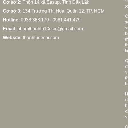
Cơ sở 2:
Thôn 14 xã Easup, Tỉnh Đắk Lắk
S
Cơ sở 3:
134 Trương Thị Hoa, Quận 12, TP. HCM
Cách chọn rèm cửa gia đình hợp phong thủy
C
Hotline:
0938.388.179 - 0981.441.479
27/02/2026
s
v
Email:
phamthanhtu10csm@gmail.com
b
Website:
thanhtudecor.com
m
t
Rèm cửa gia đình giá bao nhiêu? Bảng giá chi tiết
ti
2025
27/02/2026
Q
đ
v
t
Cách vệ sinh rèm cửa gia đình đúng cách, bền
t
đẹp lâu dài
H
27/02/2026
d
h
d
v
Q