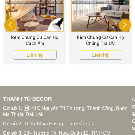
Rèm Chung Cư Căn Hộ
Rèm Vải Chung Cư Căn Hộ
Chống Tia UV
Liên hệ
Liên hệ
THANH TÚ DECOR
Đ
Cơ sở 1: 
141C Nguyễn Tri Phương, Thành Công, Buôn
Ma Thuột, Đắk Lắk
C
Cơ sở 2:
Thôn 14 xã Easup, Tỉnh Đắk Lắk
S
Cơ sở 3:
134 Trương Thị Hoa, Quận 12, TP. HCM