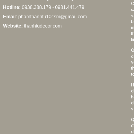
C
Hotline:
0938.388.179 - 0981.441.479
s
v
Email:
phamthanhtu10csm@gmail.com
b
Website:
thanhtudecor.com
m
t
ti
Q
đ
v
t
t
H
d
h
d
v
Q
đ
c