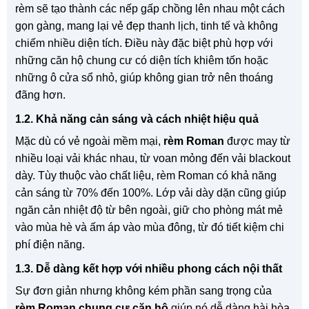
rèm sẽ tạo thành các nếp gấp chồng lên nhau một cách
gọn gàng, mang lại vẻ đẹp thanh lịch, tinh tế và không
chiếm nhiều diện tích. Điều này đặc biệt phù hợp với
những căn hộ chung cư có diện tích khiêm tốn hoặc
những ô cửa sổ nhỏ, giúp không gian trở nên thoáng
đãng hơn.
1.2. Khả năng cản sáng và cách nhiệt hiệu quả
Mặc dù có vẻ ngoài mềm mại,
rèm Roman
được may từ
nhiều loại vải khác nhau, từ voan mỏng đến vải blackout
dày. Tùy thuộc vào chất liệu, rèm Roman có khả năng
cản sáng từ 70% đến 100%. Lớp vải dày dặn cũng giúp
ngăn cản nhiệt độ từ bên ngoài, giữ cho phòng mát mẻ
vào mùa hè và ấm áp vào mùa đông, từ đó tiết kiệm chi
phí điện năng.
1.3. Dễ dàng kết hợp với nhiều phong cách nội thất
Sự đơn giản nhưng không kém phần sang trọng của
rèm Roman chung cư căn hộ
giúp nó dễ dàng hài hòa