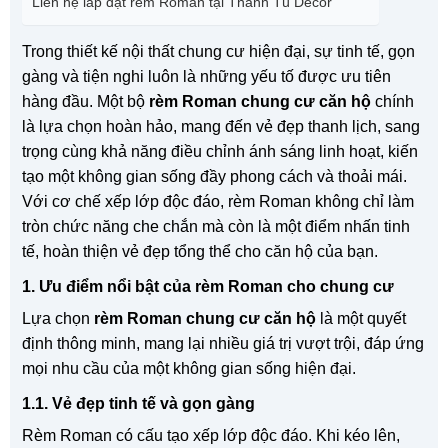
Liên hệ lắp đặt rèm Roman tại Thanh Tú Decor
Trong thiết kế nội thất chung cư hiện đại, sự tinh tế, gọn
gàng và tiện nghi luôn là những yếu tố được ưu tiên
hàng đầu. Một bộ
rèm Roman chung cư căn hộ
chính
là lựa chọn hoàn hảo, mang đến vẻ đẹp thanh lịch, sang
trọng cùng khả năng điều chỉnh ánh sáng linh hoạt, kiến
tạo một không gian sống đầy phong cách và thoải mái.
Với cơ chế xếp lớp độc đáo, rèm Roman không chỉ làm
tròn chức năng che chắn mà còn là một điểm nhấn tinh
tế, hoàn thiện vẻ đẹp tổng thể cho căn hộ của bạn.
1. Ưu điểm nổi bật của rèm Roman cho chung cư
Lựa chọn
rèm Roman chung cư căn hộ
là một quyết
định thông minh, mang lại nhiều giá trị vượt trội, đáp ứng
mọi nhu cầu của một không gian sống hiện đại.
1.1. Vẻ đẹp tinh tế và gọn gàng
Rèm Roman có cấu tạo xếp lớp độc đáo. Khi kéo lên,