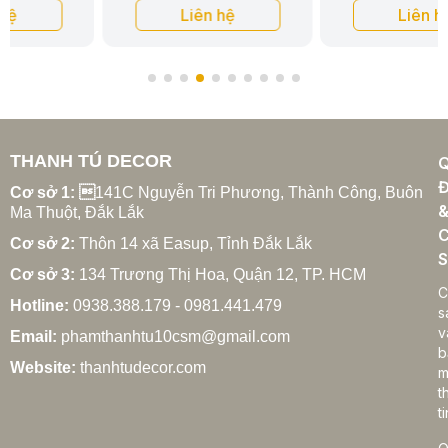
Liên hệ
Liên hệ
THANH TÚ DECOR
Đ
Cơ sở 1: 
141C Nguyễn Tri Phương, Thành Công, Buôn
Ma Thuột, Đắk Lắk
C
Cơ sở 2:
Thôn 14 xã Easup, Tỉnh Đắk Lắk
S
Cơ sở 3:
134 Trương Thị Hoa, Quận 12, TP. HCM
C
Hotline:
0938.388.179 - 0981.441.479
s
v
Email:
phamthanhtu10csm@gmail.com
b
Website:
thanhtudecor.com
m
t
ti