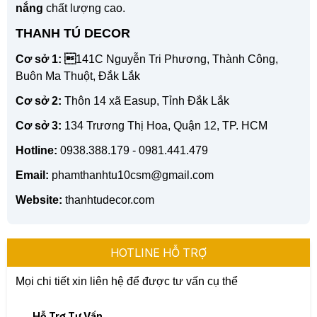
nắng
chất lượng cao.
THANH TÚ DECOR
Cơ sở 1: 
141C Nguyễn Tri Phương, Thành Công,
Buôn Ma Thuột, Đắk Lắk
Cơ sở 2:
Thôn 14 xã Easup, Tỉnh Đắk Lắk
Cơ sở 3:
134 Trương Thị Hoa, Quận 12, TP. HCM
Hotline:
0938.388.179 - 0981.441.479
Email:
phamthanhtu10csm@gmail.com
Website:
thanhtudecor.com
HOTLINE HỖ TRỢ
Mọi chi tiết xin liên hệ để được tư vấn cụ thể
Hỗ Trợ Tư Vấn