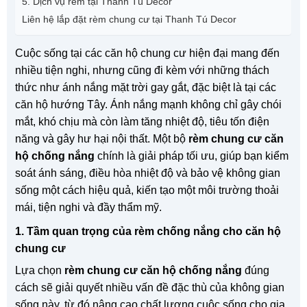
5. Dịch vụ rèm tại Thanh Tú Decor
Liên hệ lắp đặt rèm chung cư tại Thanh Tú Decor
Cuộc sống tại các căn hộ chung cư hiện đại mang đến
nhiều tiện nghi, nhưng cũng đi kèm với những thách
thức như ánh nắng mặt trời gay gắt, đặc biệt là tại các
căn hộ hướng Tây. Ánh nắng mạnh không chỉ gây chói
mắt, khó chịu mà còn làm tăng nhiệt độ, tiêu tốn điện
năng và gây hư hại nội thất. Một bộ
rèm chung cư căn
hộ chống nắng
chính là giải pháp tối ưu, giúp bạn kiểm
soát ánh sáng, điều hòa nhiệt độ và bảo vệ không gian
sống một cách hiệu quả, kiến tạo một môi trường thoải
mái, tiện nghi và đầy thẩm mỹ.
1. Tầm quan trọng của rèm chống nắng cho căn hộ
chung cư
Lựa chọn
rèm chung cư căn hộ chống nắng
đúng
cách sẽ giải quyết nhiều vấn đề đặc thù của không gian
sống này, từ đó nâng cao chất lượng cuộc sống cho gia