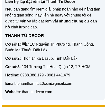
Liên hệ lắp đặt rèm tại Thanh Tú Decor
Nếu bạn đang tìm kiếm giải pháp hoàn hảo để nâng tầm
không gian sống, hãy liên hệ ngay với chúng tôi để
được tư vấn và lắp đặt
rèm vải nhung chung cư căn
hộ
chất lượng cao.
THANH TÚ DECOR
Cơ sở 1: 
141C Nguyễn Tri Phương, Thành Công,
Buôn Ma Thuột, Đắk Lắk
Cơ sở 2:
Thôn 14 xã Easup, Tỉnh Đắk Lắk
Cơ sở 3:
134 Trương Thị Hoa, Quận 12, TP. HCM
Hotline:
0938.388.179 - 0981.441.479
Email:
phamthanhtu10csm@gmail.com
Website:
thanhtudecor.com