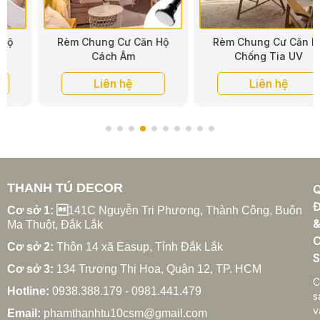
Rèm Chung Cư Căn Hộ
Rèm Chung Cư Căn Hộ
Cách Âm
Chống Tia UV
Liên hệ
Liên hệ
THANH TÚ DECOR
Đ
Cơ sở 1: 
141C Nguyễn Tri Phương, Thành Công, Buôn
Ma Thuột, Đắk Lắk
C
Cơ sở 2:
Thôn 14 xã Easup, Tỉnh Đắk Lắk
S
Cơ sở 3:
134 Trương Thị Hoa, Quận 12, TP. HCM
C
Hotline:
0938.388.179 - 0981.441.479
s
v
Email:
phamthanhtu10csm@gmail.com