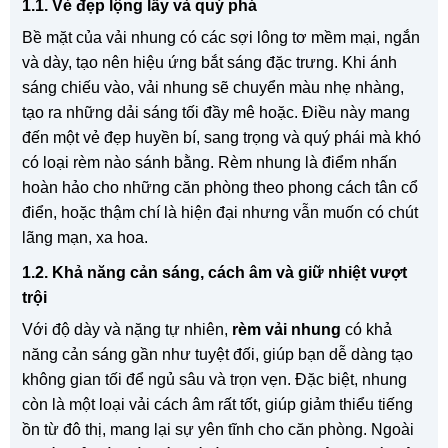
1.1. Vẻ đẹp lộng lẫy và quý phá
Bề mặt của vải nhung có các sợi lông tơ mềm mại, ngắn
và dày, tạo nên hiệu ứng bắt sáng đặc trưng. Khi ánh
sáng chiếu vào, vải nhung sẽ chuyển màu nhẹ nhàng,
tạo ra những dải sáng tối đầy mê hoặc. Điều này mang
đến một vẻ đẹp huyền bí, sang trọng và quý phái mà khó
có loại rèm nào sánh bằng. Rèm nhung là điểm nhấn
hoàn hảo cho những căn phòng theo phong cách tân cổ
điển, hoặc thậm chí là hiện đại nhưng vẫn muốn có chút
lãng mạn, xa hoa.
1.2. Khả năng cản sáng, cách âm và giữ nhiệt vượt
trội
Với độ dày và nặng tự nhiên,
rèm vải nhung
có khả
năng cản sáng gần như tuyệt đối, giúp bạn dễ dàng tạo
không gian tối để ngủ sâu và trọn vẹn. Đặc biệt, nhung
còn là một loại vải cách âm rất tốt, giúp giảm thiểu tiếng
ồn từ đô thị, mang lại sự yên tĩnh cho căn phòng. Ngoài