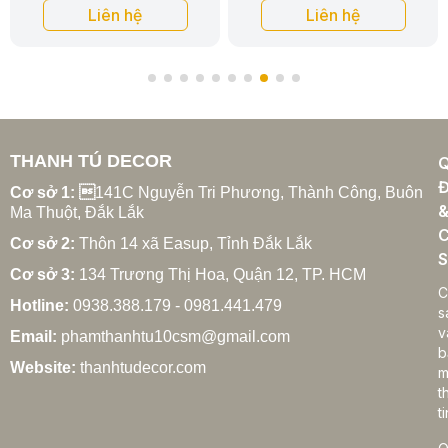
Liên hệ
Liên hệ
THANH TÚ DECOR
Đ
Cơ sở 1: 
141C Nguyễn Tri Phương, Thành Công, Buôn
Ma Thuột, Đắk Lắk
C
Cơ sở 2:
Thôn 14 xã Easup, Tỉnh Đắk Lắk
S
Cơ sở 3:
134 Trương Thị Hoa, Quận 12, TP. HCM
C
Hotline:
0938.388.179 - 0981.441.479
s
v
Email:
phamthanhtu10csm@gmail.com
b
Website:
thanhtudecor.com
m
t
ti