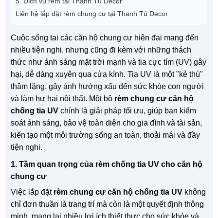
5. Dịch vụ rèm tại Thanh Tú Decor
Liên hệ lắp đặt rèm chung cư tại Thanh Tú Decor
Cuộc sống tại các căn hộ chung cư hiện đại mang đến
nhiều tiện nghi, nhưng cũng đi kèm với những thách
thức như ánh sáng mặt trời mạnh và tia cực tím (UV) gây
hại, dễ dàng xuyên qua cửa kính. Tia UV là một "kẻ thù"
thầm lặng, gây ảnh hưởng xấu đến sức khỏe con người
và làm hư hại nội thất. Một bộ
rèm chung cư căn hộ
chống tia UV
chính là giải pháp tối ưu, giúp bạn kiểm
soát ánh sáng, bảo vệ toàn diện cho gia đình và tài sản,
kiến tạo một môi trường sống an toàn, thoải mái và đầy
tiện nghi.
1. Tầm quan trọng của rèm chống tia UV cho căn hộ
chung cư
Việc lắp đặt
rèm chung cư căn hộ chống tia UV
không
chỉ đơn thuần là trang trí mà còn là một quyết định thông
minh, mang lại nhiều lợi ích thiết thực cho sức khỏe và