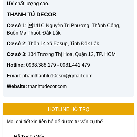
UV
chất lượng cao.
THANH TÚ DECOR
Cơ sở 1: 
141C Nguyễn Tri Phương, Thành Công,
Buôn Ma Thuột, Đắk Lắk
Cơ sở 2:
Thôn 14 xã Easup, Tỉnh Đắk Lắk
Cơ sở 3:
134 Trương Thị Hoa, Quận 12, TP. HCM
Hotline:
0938.388.179 - 0981.441.479
Email:
phamthanhtu10csm@gmail.com
Website:
thanhtudecor.com
HOTLINE HỖ TRỢ
Mọi chi tiết xin liên hệ để được tư vấn cụ thể
Hỗ Trợ Tư Vấn