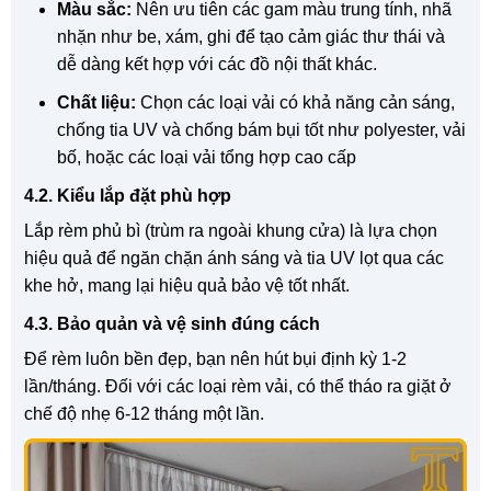
Màu sắc:
Nên ưu tiên các gam màu trung tính, nhã
nhặn như be, xám, ghi để tạo cảm giác thư thái và
dễ dàng kết hợp với các đồ nội thất khác.
Chất liệu:
Chọn các loại vải có khả năng cản sáng,
chống tia UV và chống bám bụi tốt như polyester, vải
bố, hoặc các loại vải tổng hợp cao cấp
4.2. Kiểu lắp đặt phù hợp
Lắp rèm phủ bì (trùm ra ngoài khung cửa) là lựa chọn
hiệu quả để ngăn chặn ánh sáng và tia UV lọt qua các
khe hở, mang lại hiệu quả bảo vệ tốt nhất.
4.3. Bảo quản và vệ sinh đúng cách
Để rèm luôn bền đẹp, bạn nên hút bụi định kỳ 1-2
lần/tháng. Đối với các loại rèm vải, có thể tháo ra giặt ở
chế độ nhẹ 6-12 tháng một lần.