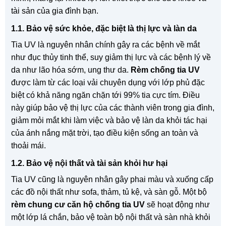
tài sản của gia đình bạn.
1.1. Bảo vệ sức khỏe, đặc biệt là thị lực và làn da
Tia UV là nguyên nhân chính gây ra các bệnh về mắt
như đục thủy tinh thể, suy giảm thị lực và các bệnh lý về
da như lão hóa sớm, ung thư da.
Rèm chống tia UV
được làm từ các loại vải chuyên dụng với lớp phủ đặc
biệt có khả năng ngăn chặn tới 99% tia cực tím. Điều
này giúp bảo vệ thị lực của các thành viên trong gia đình,
giảm mỏi mắt khi làm việc và bảo vệ làn da khỏi tác hại
của ánh nắng mặt trời, tạo điều kiện sống an toàn và
thoải mái.
1.2. Bảo vệ nội thất và tài sản khỏi hư hại
Tia UV cũng là nguyên nhân gây phai màu và xuống cấp
các đồ nội thất như sofa, thảm, tủ kệ, và sàn gỗ. Một bộ
rèm chung cư căn hộ chống tia UV
sẽ hoạt động như
một lớp lá chắn, bảo vệ toàn bộ nội thất và sàn nhà khỏi