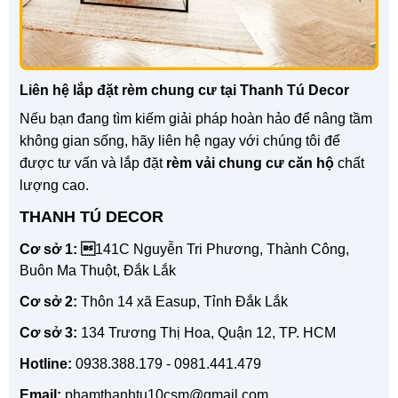
Liên hệ lắp đặt rèm chung cư tại Thanh Tú Decor
Nếu bạn đang tìm kiếm giải pháp hoàn hảo để nâng tầm
không gian sống, hãy liên hệ ngay với chúng tôi để
được tư vấn và lắp đặt
rèm vải chung cư căn hộ
chất
lượng cao.
THANH TÚ DECOR
Cơ sở 1: 
141C Nguyễn Tri Phương, Thành Công,
Buôn Ma Thuột, Đắk Lắk
Cơ sở 2:
Thôn 14 xã Easup, Tỉnh Đắk Lắk
Cơ sở 3:
134 Trương Thị Hoa, Quận 12, TP. HCM
Hotline:
0938.388.179 - 0981.441.479
Email:
phamthanhtu10csm@gmail.com