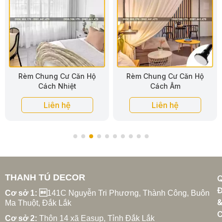
Rèm Chung Cư Căn Hộ
Rèm Chung Cư Căn Hộ
Cách Âm
Chống Tia UV
Liên hệ
Liên hệ
THANH TÚ DECOR
Đ
Cơ sở 1: 
141C Nguyễn Tri Phương, Thành Công, Buôn
Ma Thuột, Đắk Lắk
C
Cơ sở 2:
Thôn 14 xã Easup, Tỉnh Đắk Lắk