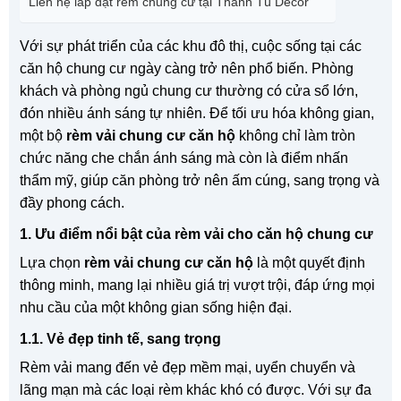
Liên hệ lắp đặt rèm chung cư tại Thanh Tú Decor
Với sự phát triển của các khu đô thị, cuộc sống tại các
căn hộ chung cư ngày càng trở nên phổ biến. Phòng
khách và phòng ngủ chung cư thường có cửa sổ lớn,
đón nhiều ánh sáng tự nhiên. Để tối ưu hóa không gian,
một bộ
rèm vải chung cư căn hộ
không chỉ làm tròn
chức năng che chắn ánh sáng mà còn là điểm nhấn
thẩm mỹ, giúp căn phòng trở nên ấm cúng, sang trọng và
đầy phong cách.
1. Ưu điểm nổi bật của rèm vải cho căn hộ chung cư
Lựa chọn
rèm vải chung cư căn hộ
là một quyết định
thông minh, mang lại nhiều giá trị vượt trội, đáp ứng mọi
nhu cầu của một không gian sống hiện đại.
1.1. Vẻ đẹp tinh tế, sang trọng
Rèm vải mang đến vẻ đẹp mềm mại, uyển chuyển và
lãng mạn mà các loại rèm khác khó có được. Với sự đa