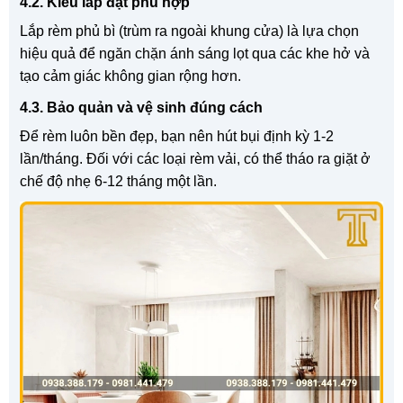
4.2. Kiểu lắp đặt phù hợp
Lắp rèm phủ bì (trùm ra ngoài khung cửa) là lựa chọn
hiệu quả để ngăn chặn ánh sáng lọt qua các khe hở và
tạo cảm giác không gian rộng hơn.
4.3. Bảo quản và vệ sinh đúng cách
Để rèm luôn bền đẹp, bạn nên hút bụi định kỳ 1-2
lần/tháng. Đối với các loại rèm vải, có thể tháo ra giặt ở
chế độ nhẹ 6-12 tháng một lần.