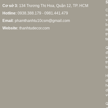
S
Cơ sở 3:
134 Trương Thị Hoa, Quận 12, TP. HCM
C
Hotline:
0938.388.179 - 0981.441.479
s
v
Email:
phamthanhtu10csm@gmail.com
b
Website:
thanhtudecor.com
m
t
ti
Q
đ
v
t
t
H
d
h
d
v
Q