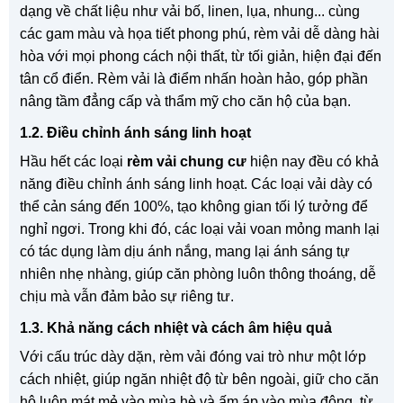
dạng về chất liệu như vải bố, linen, lụa, nhung... cùng
các gam màu và họa tiết phong phú, rèm vải dễ dàng hài
hòa với mọi phong cách nội thất, từ tối giản, hiện đại đến
tân cổ điển. Rèm vải là điểm nhấn hoàn hảo, góp phần
nâng tầm đẳng cấp và thẩm mỹ cho căn hộ của bạn.
1.2. Điều chỉnh ánh sáng linh hoạt
Hầu hết các loại
rèm vải chung cư
hiện nay đều có khả
năng điều chỉnh ánh sáng linh hoạt. Các loại vải dày có
thể cản sáng đến 100%, tạo không gian tối lý tưởng để
nghỉ ngơi. Trong khi đó, các loại vải voan mỏng manh lại
có tác dụng làm dịu ánh nắng, mang lại ánh sáng tự
nhiên nhẹ nhàng, giúp căn phòng luôn thông thoáng, dễ
chịu mà vẫn đảm bảo sự riêng tư.
1.3. Khả năng cách nhiệt và cách âm hiệu quả
Với cấu trúc dày dặn, rèm vải đóng vai trò như một lớp
cách nhiệt, giúp ngăn nhiệt độ từ bên ngoài, giữ cho căn
hộ luôn mát mẻ vào mùa hè và ấm áp vào mùa đông, từ