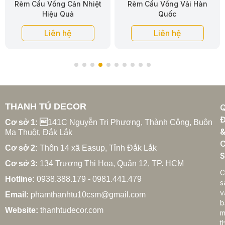
Rèm Cầu Vồng Cản Nhiệt
Rèm Cầu Vồng Vải Hàn
Hiệu Quả
Quốc
Liên hệ
Liên hệ
THANH TÚ DECOR
Đ
Cơ sở 1: 
141C Nguyễn Tri Phương, Thành Công, Buôn
Ma Thuột, Đắk Lắk
C
Cơ sở 2:
Thôn 14 xã Easup, Tỉnh Đắk Lắk
S
Cơ sở 3:
134 Trương Thị Hoa, Quận 12, TP. HCM
C
Hotline:
0938.388.179 - 0981.441.479
s
v
Email:
phamthanhtu10csm@gmail.com
b
Website:
thanhtudecor.com
m
t