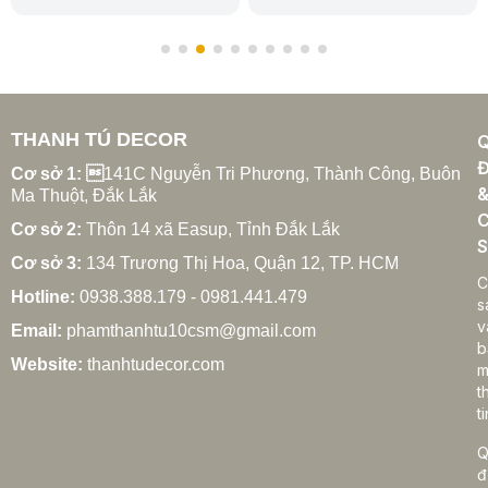
THANH TÚ DECOR
Đ
Cơ sở 1: 
141C Nguyễn Tri Phương, Thành Công, Buôn
Ma Thuột, Đắk Lắk
C
Cơ sở 2:
Thôn 14 xã Easup, Tỉnh Đắk Lắk
S
Cơ sở 3:
134 Trương Thị Hoa, Quận 12, TP. HCM
C
Hotline:
0938.388.179 - 0981.441.479
s
v
Email:
phamthanhtu10csm@gmail.com
b
Website:
thanhtudecor.com
m
t
ti
Q
đ