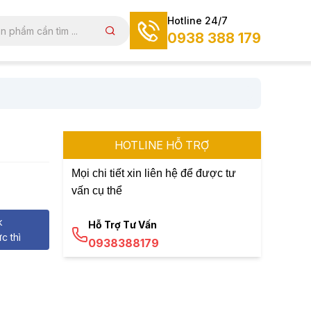
Hotline 24/7
0938 388 179
HOTLINE HỖ TRỢ
Mọi chi tiết xin liên hệ để được tư
vấn cụ thể
k
Hỗ Trợ Tư Vấn
c thì
0938388179