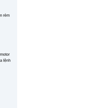
ên rèm
.
 motor
ra lệnh