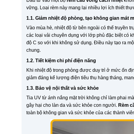
Đầu tư vào một bộ
rèm cầu vồng cách nhiệt
không
vững. Loại rèm này mang lại nhiều lợi ích thiết th
1.1. Giảm nhiệt độ phòng, tạo không gian mát 
Vào mùa hè, nhiệt độ từ bên ngoài có thể truyền t
các loại vải chuyên dụng với lớp phủ đặc biệt có 
độ C so với khi không sử dụng. Điều này tạo ra mộ
chung.
1.2. Tiết kiệm chi phí điện năng
Khi nhiệt độ trong phòng được duy trì ở mức ổn đị
giảm đáng kể lượng điện tiêu thụ hàng tháng, mang l
1.3. Bảo vệ nội thất và sức khỏe
Tia UV từ ánh nắng mặt trời không chỉ làm phai mà
gây hại cho làn da và sức khỏe con người.
Rèm cầ
toàn bộ không gian và sức khỏe của các thành viên