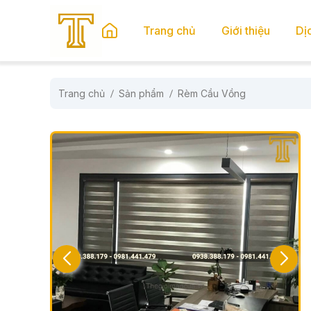
se menu
Trang chủ
Giới thiệu
Dị
Trang chủ
Sản phẩm
Rèm Cầu Vồng
submenu
submenu