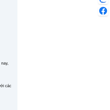
 nay,
với các