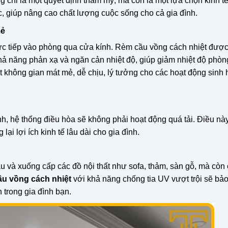
 chỉ là một quyết định thẩm mỹ, mà còn là một lựa chọn kinh t
ực, giúp nâng cao chất lượng cuộc sống cho cả gia đình.
mẻ
rực tiếp vào phòng qua cửa kính. Rèm cầu vồng cách nhiệt được
khả năng phản xạ và ngăn cản nhiệt độ, giúp giảm nhiệt độ phòn
t không gian mát mẻ, dễ chịu, lý tưởng cho các hoạt động sinh 
nh, hệ thống điều hòa sẽ không phải hoạt động quá tải. Điều nà
ại lợi ích kinh tế lâu dài cho gia đình.
u và xuống cấp các đồ nội thất như sofa, thảm, sàn gỗ, mà còn 
u vồng cách nhiệt
với khả năng chống tia UV vượt trội sẽ bảo
 trong gia đình bạn.