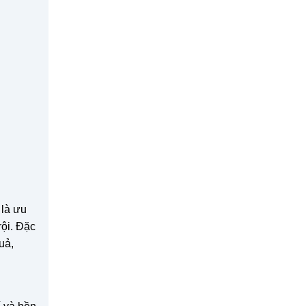
 là ưu
rội. Đặc
uả,