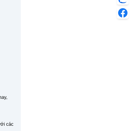
nay,
với các