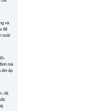
 các
áng và
au để
m soát
95-
 đình mà
à ấm áp
, rất
sắc
ng