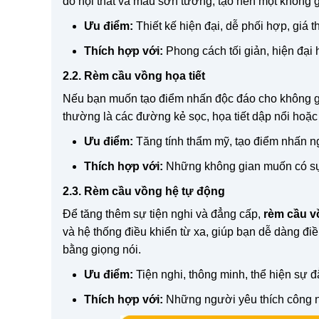
đồ nội thất và màu sơn tường, tạo nên một không gi
Ưu điểm:
Thiết kế hiện đại, dễ phối hợp, giá t
Thích hợp với:
Phong cách tối giản, hiện đại
2.2. Rèm cầu vồng họa tiết
Nếu bạn muốn tạo điểm nhấn độc đáo cho không gian
thường là các đường kẻ sọc, họa tiết dập nổi hoặc
Ưu điểm:
Tăng tính thẩm mỹ, tạo điểm nhấn ng
Thích hợp với:
Những không gian muốn có sự k
2.3. Rèm cầu vồng hệ tự động
Để tăng thêm sự tiện nghi và đẳng cấp,
rèm cầu v
và hệ thống điều khiển từ xa, giúp bạn dễ dàng điề
bằng giọng nói.
Ưu điểm:
Tiện nghi, thông minh, thể hiện sự 
Thích hợp với:
Những người yêu thích công ng