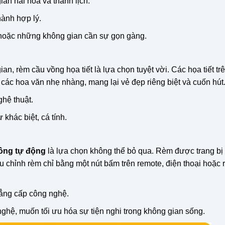
an hài hòa và thanh lịch.
hành hợp lý.
 hoặc những không gian cần sự gọn gàng.
, rèm cầu vồng họa tiết là lựa chọn tuyệt vời. Các họa tiết tr
 các hoa văn nhẹ nhàng, mang lại vẻ đẹp riêng biệt và cuốn hút
hệ thuật.
hác biệt, cá tính.
ồng tự động
là lựa chọn không thể bỏ qua. Rèm được trang bị
u chỉnh rèm chỉ bằng một nút bấm trên remote, điện thoại hoặc 
đẳng cấp công nghệ.
hệ, muốn tối ưu hóa sự tiện nghi trong không gian sống.