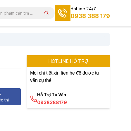
Hotline 24/7
0938 388 179
HOTLINE HỖ TRỢ
Mọi chi tiết xin liên hệ để được tư
vấn cụ thể
k
Hỗ Trợ Tư Vấn
c thì
0938388179