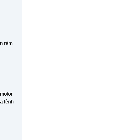
ên rèm
.
 motor
ra lệnh