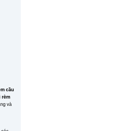
èm cầu
i
rèm
áng và