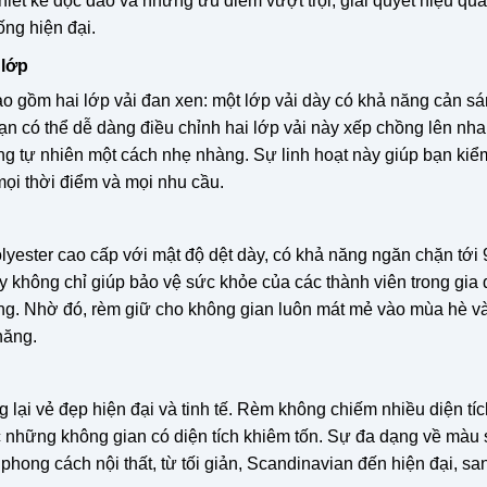
iết kế độc đáo và những ưu điểm vượt trội, giải quyết hiệu quả
ống hiện đại.
 lớp
ạo gồm hai lớp vải đan xen: một lớp vải dày có khả năng cản s
ạn có thể dễ dàng điều chỉnh hai lớp vải này xếp chồng lên nh
ng tự nhiên một cách nhẹ nhàng. Sự linh hoạt này giúp bạn kiể
ọi thời điểm và mọi nhu cầu.
lyester cao cấp với mật độ dệt dày, có khả năng ngăn chặn tới 
y không chỉ giúp bảo vệ sức khỏe của các thành viên trong gia
ng. Nhờ đó, rèm giữ cho không gian luôn mát mẻ vào mùa hè v
năng.
lại vẻ đẹp hiện đại và tinh tế. Rèm không chiếm nhiều diện tích
 những không gian có diện tích khiêm tốn. Sự đa dạng về màu 
hong cách nội thất, từ tối giản, Scandinavian đến hiện đại, sa