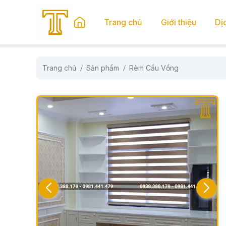
se menu
Trang chủ
Giới thiệu
Dị
Trang chủ
Sản phẩm
Rèm Cầu Vồng
submenu
submenu