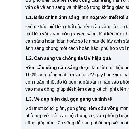
Sự phổ biến của
rèm cầu vồng cản sáng
nằm ở th
vấn đề về ánh sáng và nhiệt độ trong không gian s
1.1. Điều chỉnh ánh sáng linh hoạt với thiết kế 2
Điểm khác biệt lớn nhất của rèm cầu vồng là cấu t
một lớp vải voan mỏng xuyên sáng. Khi kéo rèm, b
cản sáng hoàn toàn hoặc so le nhau để lấy ánh sá
ánh sáng phòng một cách hoàn hảo, phù hợp với m
1.2. Cản sáng và chống tia UV hiệu quả
Rèm cầu vồng cản sáng
được làm từ chất liệu po
100% ánh nắng mặt trời và tia UV gây hại. Điều nà
còn ngăn nhiệt độ từ bên ngoài xâm nhập vào phò
vào mùa đông, giúp tiết kiệm đáng kể chi phí điện 
1.3. Vẻ đẹp hiện đại, gọn gàng và tinh tế
Với thiết kế tối giản, gọn gàng,
rèm cầu vồng
mang 
phù hợp với các căn hộ chung cư, văn phòng hoặc
cũng giúp rèm cầu vồng dễ dàng phối hợp với mọi p