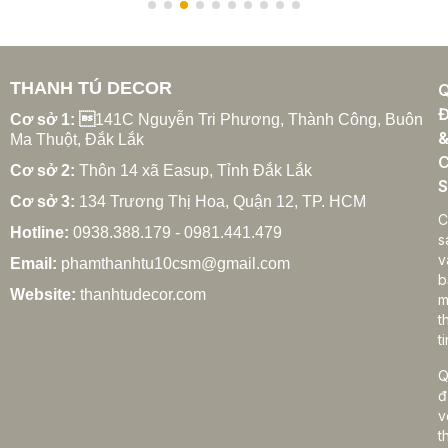
THANH TÚ DECOR
Đ
Cơ sở 1: 
141C Nguyễn Tri Phương, Thành Công, Buôn
Ma Thuột, Đắk Lắk
C
Cơ sở 2:
Thôn 14 xã Easup, Tỉnh Đắk Lắk
S
Cơ sở 3:
134 Trương Thị Hoa, Quận 12, TP. HCM
C
Hotline:
0938.388.179 - 0981.441.479
s
v
Email:
phamthanhtu10csm@gmail.com
b
Website:
thanhtudecor.com
m
t
ti
Q
đ
v
t