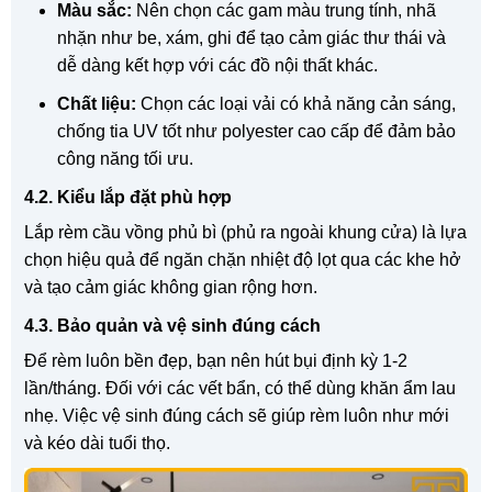
Màu sắc:
Nên chọn các gam màu trung tính, nhã
nhặn như be, xám, ghi để tạo cảm giác thư thái và
dễ dàng kết hợp với các đồ nội thất khác.
Chất liệu:
Chọn các loại vải có khả năng cản sáng,
chống tia UV tốt như polyester cao cấp để đảm bảo
công năng tối ưu.
4.2. Kiểu lắp đặt phù hợp
Lắp rèm cầu vồng phủ bì (phủ ra ngoài khung cửa) là lựa
chọn hiệu quả để ngăn chặn nhiệt độ lọt qua các khe hở
và tạo cảm giác không gian rộng hơn.
4.3. Bảo quản và vệ sinh đúng cách
Để rèm luôn bền đẹp, bạn nên hút bụi định kỳ 1-2
lần/tháng. Đối với các vết bẩn, có thể dùng khăn ẩm lau
nhẹ. Việc vệ sinh đúng cách sẽ giúp rèm luôn như mới
và kéo dài tuổi thọ.