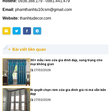
Hotline:
0938.388.179 - 0981.441.479
Email:
phamthanhtu10csm@gmail.com
Website:
thanhtudecor.com
Bài viết liên quan
30+ mẫu rèm cửa gia đình đẹp, sang trọng cho
mọi không gian
27/02/2026
Bí quyết chọn rèm cửa gia đình giá rẻ mà vẫn bền
đẹp
27/02/2026