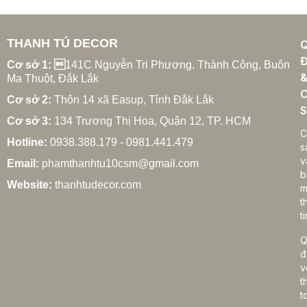
THANH TÚ DECOR
Xu hướng rèm cửa gia đình hiện đại năm 2025
Đ
27/02/2026
Cơ sở 1: 
141C Nguyễn Tri Phương, Thành Công, Buôn
Ma Thuột, Đắk Lắk
C
Cơ sở 2:
Thôn 14 xã Easup, Tỉnh Đắk Lắk
S
Cơ sở 3:
134 Trương Thị Hoa, Quận 12, TP. HCM
Cách chọn rèm cửa gia đình hợp phong thủy
C
Hotline:
0938.388.179 - 0981.441.479
27/02/2026
s
v
Email:
phamthanhtu10csm@gmail.com
b
Website:
thanhtudecor.com
m
t
Rèm cửa gia đình giá bao nhiêu? Bảng giá chi tiết
ti
2025
27/02/2026
Q
đ
v
t
Cách vệ sinh rèm cửa gia đình đúng cách, bền
t
đẹp lâu dài