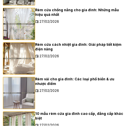
Rèm cửa chống nắng cho gia đình: Những mẫu
hiệu quả nhất
27/02/2026
Rèm cửa cách nhiệt gia đình: Giải pháp tiết kiệm
điện năng
27/02/2026
Rèm vải cho gia đình: Các loại phổ biến & ưu
nhược điểm
27/02/2026
10 mẫu rèm cửa gia đình cao cấp, đẳng cấp khác
biệt
27/02/2026