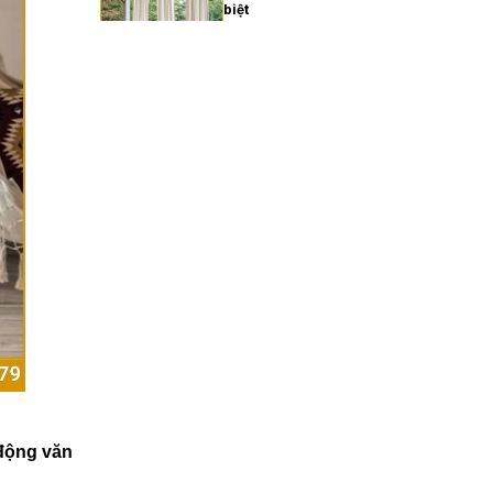
biệt
27/02/2026
Xu hướng rèm cửa gia đình
hiện đại năm 2025
27/02/2026
Cách chọn rèm cửa gia
đình hợp phong thủy
27/02/2026
Rèm cửa gia đình giá bao
nhiêu? Bảng giá chi tiết
2025
27/02/2026
động văn