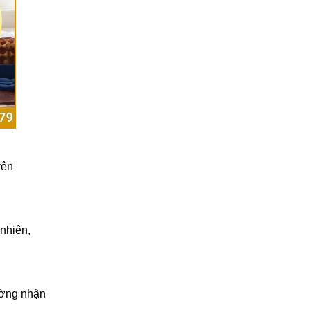
yên
 nhiên,
cường nhận