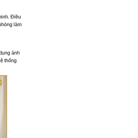
Cách vệ sinh rèm cửa gia
đình đúng cách, bền đẹp
lâu dài
minh. Điều
27/02/2026
 phòng làm
 dụng ánh
hệ thống