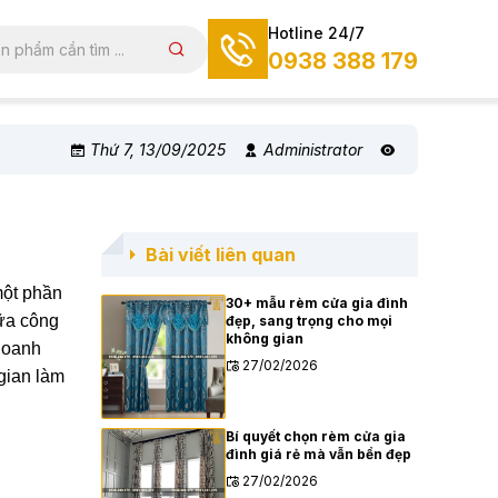
Hotline 24/7
0938 388 179
Thứ 7, 13/09/2025
Administrator
Bài viết liên quan
một phần
30+ mẫu rèm cửa gia đình
ữa công
đẹp, sang trọng cho mọi
không gian
 doanh
27/02/2026
gian làm
Bí quyết chọn rèm cửa gia
đình giá rẻ mà vẫn bền đẹp
27/02/2026