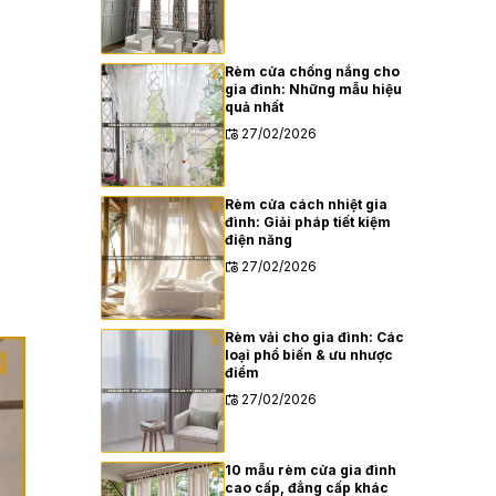
Rèm cửa chống nắng cho
gia đình: Những mẫu hiệu
quả nhất
27/02/2026
Rèm cửa cách nhiệt gia
đình: Giải pháp tiết kiệm
điện năng
27/02/2026
Rèm vải cho gia đình: Các
loại phổ biến & ưu nhược
điểm
27/02/2026
10 mẫu rèm cửa gia đình
cao cấp, đẳng cấp khác