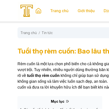
se menu
Trang chủ
Giới thiệu
Dị
Trang chủ
Tin tức
submenu
submenu
Tuổi thọ rèm cuốn: Bao lâu t
Rèm cuốn là một lựa chọn phổ biến cho cả không gian
vượt trội. Tuy nhiên, nhiều người dùng thường băn 
rõ về
tuổi thọ rèm cuốn
không chỉ giúp bạn sử dụng 
không gian sống và làm việc luôn sạch đẹp, an toàn. B
cuốn và đưa ra lời khuyên hữu ích để bạn biết khi nà
Mục lục