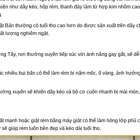
kiện như dây kéo, hộp rèm, thanh đáy làm từ hợp kim nhôm cao
.
 Bản thường có tuổi thọ cao hơn do được sản xuất trên dây 
hất lượng nghiêm ngặt.
 Tây, nơi thường xuyên tiếp xúc với ánh nắng gay gắt, sẽ dễ
c nhiều bụi bẩn có thể làm rèm bị nấm mốc, ố vàng, ảnh hưởn
ờng xuyên sẽ khiến dây kéo và bộ cơ cuốn nhanh bị mài mòn, 
t mạnh hoặc giặt rèm bằng máy giặt có thể làm hỏng lớp phủ 
 sẽ giúp rèm luôn bền đẹp và kéo dài tuổi thọ.