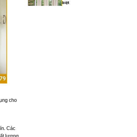
biệt
27/02/2026
Xu hướng rèm cửa gia đình
hiện đại năm 2025
27/02/2026
Cách chọn rèm cửa gia
đình hợp phong thủy
27/02/2026
dụng cho
Rèm cửa gia đình giá bao
nhiêu? Bảng giá chi tiết
2025
27/02/2026
ín. Các
hất lượng,