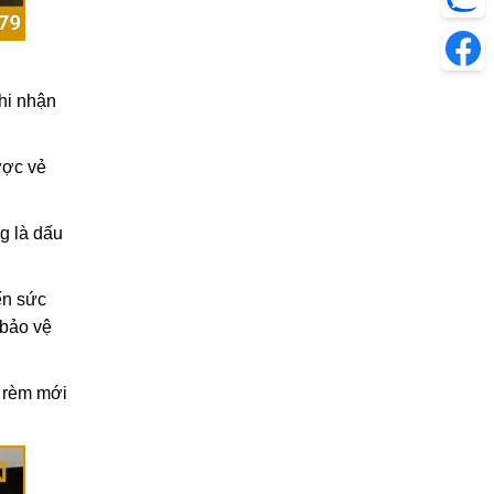
hi nhận
ược vẻ
g là dấu
ến sức
 bảo vệ
ộ rèm mới