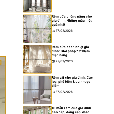
Rèm cửa chống nắng cho
gia đình: Những mẫu hiệu
quả nhất
27/02/2026
Rèm cửa cách nhiệt gia
đình: Giải pháp tiết kiệm
điện năng
27/02/2026
Rèm vải cho gia đình: Các
loại phổ biến & ưu nhược
điểm
27/02/2026
10 mẫu rèm cửa gia đình
cao cấp, đẳng cấp khác