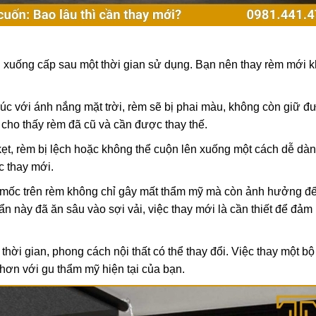
 xuống cấp sau một thời gian sử dụng. Bạn nên thay rèm mới k
úc với ánh nắng mặt trời, rèm sẽ bị phai màu, không còn giữ đ
 cho thấy rèm đã cũ và cần được thay thế.
ẹt, rèm bị lệch hoặc không thể cuộn lên xuống một cách dễ dàn
c thay mới.
 mốc trên rèm không chỉ gây mất thẩm mỹ mà còn ảnh hưởng đ
ẩn này đã ăn sâu vào sợi vải, việc thay mới là cần thiết để đảm
thời gian, phong cách nội thất có thể thay đổi. Việc thay một b
hơn với gu thẩm mỹ hiện tại của bạn.