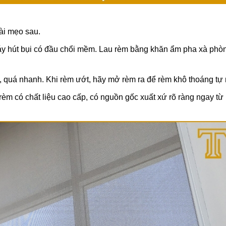
ài mẹo sau.
y hút bụi có đầu chổi mềm. Lau rèm bằng khăn ẩm pha xà phò
quá nhanh. Khi rèm ướt, hãy mở rèm ra để rèm khô thoáng tự 
èm có chất liệu cao cấp, có nguồn gốc xuất xứ rõ ràng ngay từ