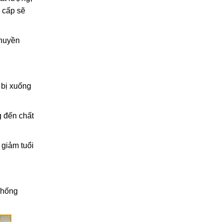
Cách vệ sinh rèm cửa gia
 cấp sẽ
đình đúng cách, bền đẹp
lâu dài
27/02/2026
chuyền
 bị xuống
g đến chất
giảm tuổi
chống