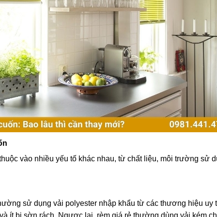
ốn
huộc vào nhiều yếu tố khác nhau, từ chất liệu, môi trường sử 
ường sử dụng vải polyester nhập khẩu từ các thương hiệu uy t
 và ít bị sờn rách. Ngược lại, rèm giá rẻ thường dùng vải kém c