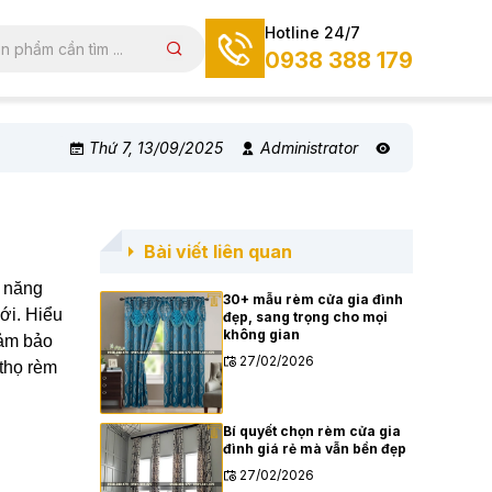
Hotline 24/7
0938 388 179
Thứ 7, 13/09/2025
Administrator
Bài viết liên quan
h năng
30+ mẫu rèm cửa gia đình
ới. Hiểu
đẹp, sang trọng cho mọi
không gian
đảm bảo
27/02/2026
 thọ rèm
Bí quyết chọn rèm cửa gia
đình giá rẻ mà vẫn bền đẹp
27/02/2026