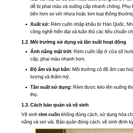
dễ bị phai màu và xuống cấp nhanh chóng. Phụ 
bền hơn so với nhựa hoặc kim loại thông thường
Xuất xứ:
Rèm cuốn nhập khẩu từ Hàn Quốc, Nhật
công nghệ hiện đại và tuân thủ các tiêu chuẩn c
1.2. Môi trường sử dụng và tần suất hoạt động
Ánh nắng mặt trời:
Rèm cuốn lắp ở cửa sổ hướng
cấp, phai màu nhanh hơn.
Độ ẩm và bụi bẩn:
Môi trường có độ ẩm cao hoặ
lượng và thẩm mỹ.
Tần suất sử dụng:
Rèm được kéo lên xuống thư
thọ.
1.3. Cách bảo quản và vệ sinh
Vệ sinh
rèm cuốn
không đúng cách, sử dụng hóa chấ
nắng và sợi vải. Bảo quản đúng cách, vệ sinh định kỳ