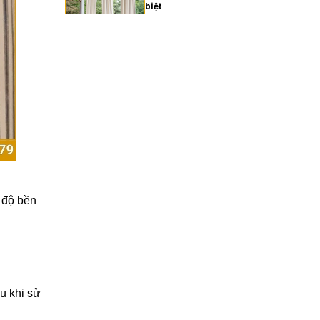
biệt
27/02/2026
Xu hướng rèm cửa gia đình
hiện đại năm 2025
27/02/2026
Cách chọn rèm cửa gia
đình hợp phong thủy
27/02/2026
 độ bền
Rèm cửa gia đình giá bao
nhiêu? Bảng giá chi tiết
2025
27/02/2026
u khi sử