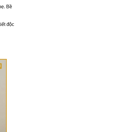
Cách vệ sinh rèm cửa gia
hẹ. Bề
đình đúng cách, bền đẹp
lâu dài
27/02/2026
iết độc