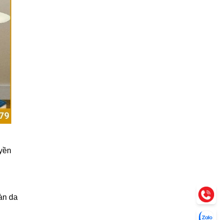
uyền
àn da