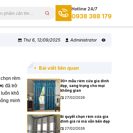
Hotline 24/7
0938 388 179
Thứ 6, 12/09/2025
Administrator
Bài viết liên quan
a chọn rèm
30+ mẫu rèm cửa gia đình
ớc
đã trở
đẹp, sang trọng cho mọi
không gian
 luôn khô
27/02/2026
thông minh
Bí quyết chọn rèm cửa gia
đình giá rẻ mà vẫn bền đẹp
27/02/2026