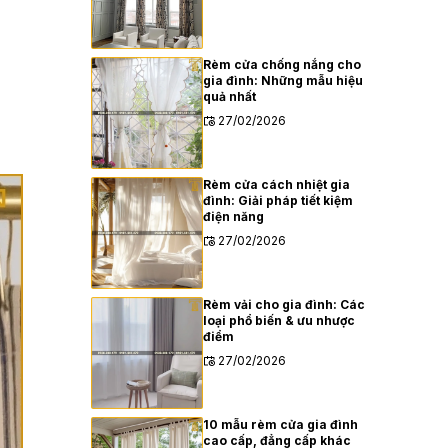
Rèm cửa chống nắng cho
gia đình: Những mẫu hiệu
quả nhất
27/02/2026
Rèm cửa cách nhiệt gia
đình: Giải pháp tiết kiệm
điện năng
27/02/2026
Rèm vải cho gia đình: Các
loại phổ biến & ưu nhược
điểm
27/02/2026
10 mẫu rèm cửa gia đình
cao cấp, đẳng cấp khác