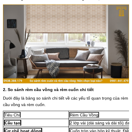
2. So sánh rèm cầu vồng và rèm cuốn chi tiết
Dưới đây là bảng so sánh chi tiết về các yếu tố quan trọng của rèm
cầu vồng và rèm cuốn.
Tiêu Chí
Rèm Cầu Vồng
Cấu tạo
2 lớp vải (dải sáng và dải tối) đa
Cơ chế hoạt động
Cuốn tròn vào hộp kỹ thuật. Điều