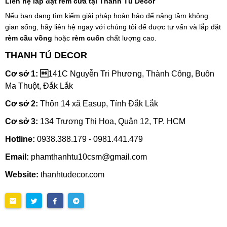
Liên hệ lắp đặt rèm cửa tại Thanh Tú Decor
Nếu bạn đang tìm kiếm giải pháp hoàn hảo để nâng tầm không
gian sống, hãy liên hệ ngay với chúng tôi để được tư vấn và lắp đặt
rèm cầu vồng
hoặc
rèm cuốn
chất lượng cao.
THANH TÚ DECOR
Cơ sở 1: 
141C Nguyễn Tri Phương, Thành Công, Buôn
Ma Thuột, Đắk Lắk
Cơ sở 2:
Thôn 14 xã Easup, Tỉnh Đắk Lắk
Cơ sở 3:
134 Trương Thị Hoa, Quận 12, TP. HCM
Hotline:
0938.388.179 - 0981.441.479
Email:
phamthanhtu10csm@gmail.com
Website:
thanhtudecor.com