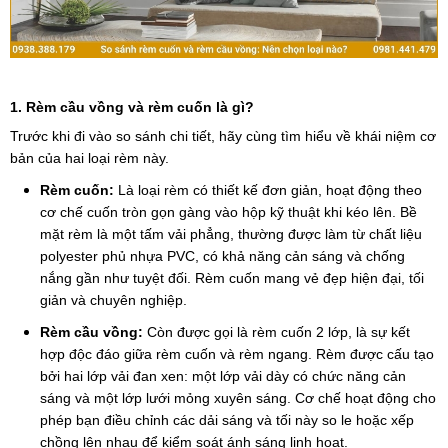
1. Rèm cầu vồng và rèm cuốn là gì?
Trước khi đi vào so sánh chi tiết, hãy cùng tìm hiểu về khái niệm cơ
bản của hai loại rèm này.
Rèm cuốn:
Là loại rèm có thiết kế đơn giản, hoạt động theo
cơ chế cuốn tròn gọn gàng vào hộp kỹ thuật khi kéo lên. Bề
mặt rèm là một tấm vải phẳng, thường được làm từ chất liệu
polyester phủ nhựa PVC, có khả năng cản sáng và chống
nắng gần như tuyệt đối. Rèm cuốn mang vẻ đẹp hiện đại, tối
giản và chuyên nghiệp.
Rèm cầu vồng:
Còn được gọi là rèm cuốn 2 lớp, là sự kết
hợp độc đáo giữa rèm cuốn và rèm ngang. Rèm được cấu tạo
bởi hai lớp vải đan xen: một lớp vải dày có chức năng cản
sáng và một lớp lưới mỏng xuyên sáng. Cơ chế hoạt động cho
phép bạn điều chỉnh các dải sáng và tối này so le hoặc xếp
chồng lên nhau để kiểm soát ánh sáng linh hoạt.