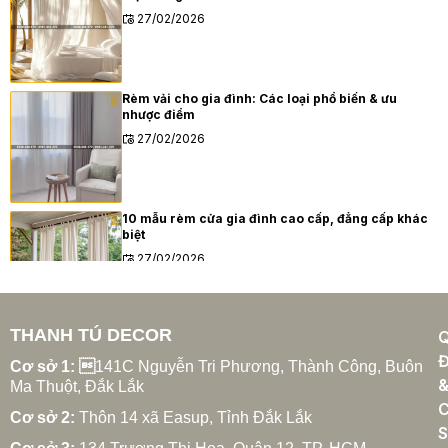
27/02/2026
Rèm vải cho gia đình: Các loại phổ biến & ưu
nhược điểm
27/02/2026
10 mẫu rèm cửa gia đình cao cấp, đẳng cấp khác
biệt
27/02/2026
THANH TÚ DECOR
Xu hướng rèm cửa gia đình hiện đại năm 2025
Đ
27/02/2026
Cơ sở 1: 
141C Nguyễn Tri Phương, Thành Công, Buôn
Ma Thuột, Đắk Lắk
C
Cơ sở 2:
Thôn 14 xã Easup, Tỉnh Đắk Lắk
S