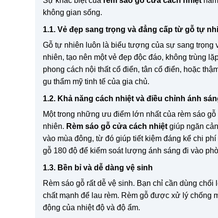
Sự khác biệt của
rèm sáo gỗ cửa cách nhiệt
nằm 
không gian sống.
1.1. Vẻ đẹp sang trọng và đẳng cấp từ gỗ tự nh
Gỗ tự nhiên luôn là biểu tượng của sự sang trọng
nhiên, tạo nên một vẻ đẹp độc đáo, không trùng lặ
phong cách nội thất cổ điển, tân cổ điển, hoặc thậ
gu thẩm mỹ tinh tế của gia chủ.
1.2. Khả năng cách nhiệt và điều chỉnh ánh sán
Một trong những ưu điểm lớn nhất của rèm sáo gỗ là
nhiên.
Rèm sáo gỗ cửa cách nhiệt
giúp ngăn cản
vào mùa đông, từ đó giúp tiết kiệm đáng kể chi phí
gỗ 180 độ để kiểm soát lượng ánh sáng đi vào phò
1.3. Bền bỉ và dễ dàng vệ sinh
Rèm sáo gỗ rất dễ vệ sinh. Bạn chỉ cần dùng chổi
chất mạnh để lau rèm. Rèm gỗ được xử lý chống m
động của nhiệt độ và độ ẩm.