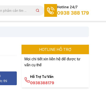
Hotline 24/7
0938 388 179
HOTLINE HỖ TRỢ
Mọi chi tiết xin liên hệ để được tư
vấn cụ thể
k
Hỗ Trợ Tư Vấn
c thì
0938388179