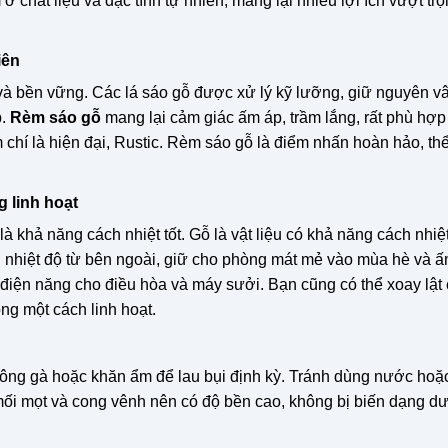
ở chất liệu và đặc tính tự nhiên, mang lại nhiều lợi ích vượt trộ
iên
 và bền vững. Các lá sáo gỗ được xử lý kỹ lưỡng, giữ nguyên v
p.
Rèm sáo gỗ
mang lại cảm giác ấm áp, trầm lắng, rất phù hợp
m chí là hiện đại, Rustic. Rèm sáo gỗ là điểm nhấn hoàn hảo, th
g linh hoạt
 khả năng cách nhiệt tốt. Gỗ là vật liệu có khả năng cách nhiệt
 nhiệt độ từ bên ngoài, giữ cho phòng mát mẻ vào mùa hè và 
 điện năng cho điều hòa và máy sưởi. Bạn cũng có thể xoay lật 
ng một cách linh hoạt.
 lông gà hoặc khăn ẩm để lau bụi định kỳ. Tránh dùng nước hoặ
ối mọt và cong vênh nên có độ bền cao, không bị biến dạng dư