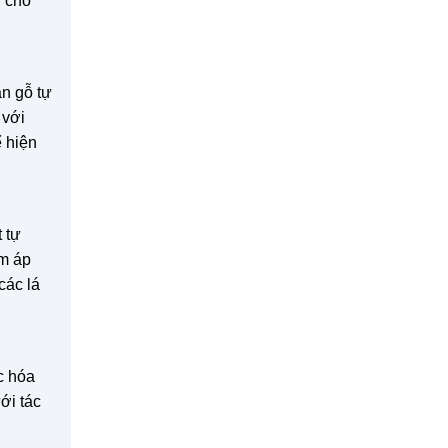
i cho
ân gỗ tự
 với
ể hiện
 tự
ấm áp
các lá
c hóa
ới tác