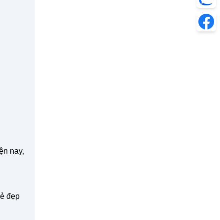
ện nay,
vẻ đẹp