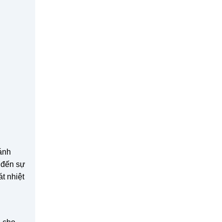
 ánh
 đến sự
t nhiệt