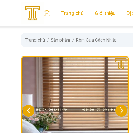
se menu
Trang chủ
Giới thiệu
Dị
Trang chủ
Sản phẩm
Rèm Cửa Cách Nhiệt
submenu
submenu