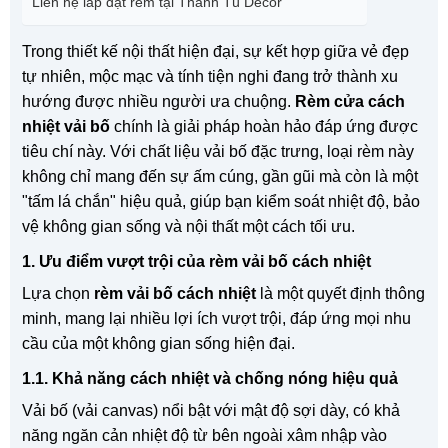
Liên hệ lắp đặt rèm tại Thanh Tú Decor
Trong thiết kế nội thất hiện đại, sự kết hợp giữa vẻ đẹp
tự nhiên, mộc mạc và tính tiện nghi đang trở thành xu
hướng được nhiều người ưa chuộng.
Rèm cửa cách
nhiệt vải bố
chính là giải pháp hoàn hảo đáp ứng được
tiêu chí này. Với chất liệu vải bố đặc trưng, loại rèm này
không chỉ mang đến sự ấm cúng, gần gũi mà còn là một
"tấm lá chắn" hiệu quả, giúp bạn kiểm soát nhiệt độ, bảo
vệ không gian sống và nội thất một cách tối ưu.
1. Ưu điểm vượt trội của rèm vải bố cách nhiệt
Lựa chọn
rèm vải bố cách nhiệt
là một quyết định thông
minh, mang lại nhiều lợi ích vượt trội, đáp ứng mọi nhu
cầu của một không gian sống hiện đại.
1.1. Khả năng cách nhiệt và chống nóng hiệu quả
Vải bố (vải canvas) nổi bật với mật độ sợi dày, có khả
năng ngăn cản nhiệt độ từ bên ngoài xâm nhập vào