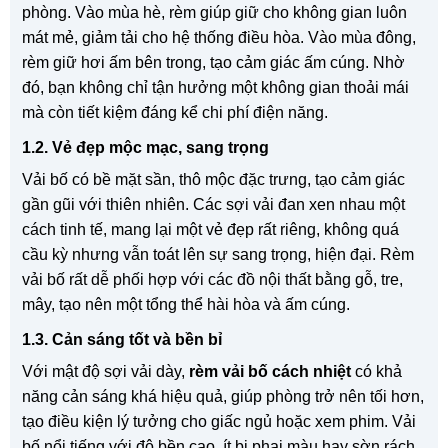
phòng. Vào mùa hè, rèm giúp giữ cho không gian luôn
mát mẻ, giảm tải cho hệ thống điều hòa. Vào mùa đông,
rèm giữ hơi ấm bên trong, tạo cảm giác ấm cúng. Nhờ
đó, bạn không chỉ tận hưởng một không gian thoải mái
mà còn tiết kiệm đáng kể chi phí điện năng.
1.2. Vẻ đẹp mộc mạc, sang trọng
Vải bố có bề mặt sần, thô mộc đặc trưng, tạo cảm giác
gần gũi với thiên nhiên. Các sợi vải đan xen nhau một
cách tinh tế, mang lại một vẻ đẹp rất riêng, không quá
cầu kỳ nhưng vẫn toát lên sự sang trọng, hiện đại. Rèm
vải bố rất dễ phối hợp với các đồ nội thất bằng gỗ, tre,
mây, tạo nên một tổng thể hài hòa và ấm cúng.
1.3. Cản sáng tốt và bền bỉ
Với mật độ sợi vải dày,
rèm vải bố cách nhiệt
có khả
năng cản sáng khá hiệu quả, giúp phòng trở nên tối hơn,
tạo điều kiện lý tưởng cho giấc ngủ hoặc xem phim. Vải
bố nổi tiếng với độ bền cao, ít bị phai màu hay sờn rách