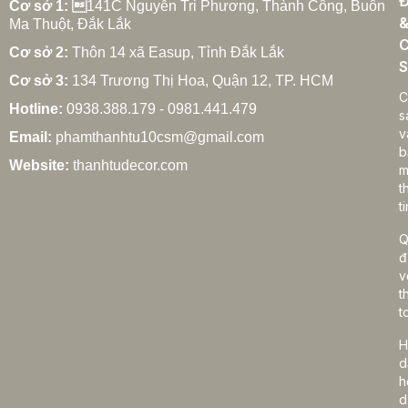
Đ
Cơ sở 1: 
141C Nguyễn Tri Phương, Thành Công, Buôn
Ma Thuột, Đắk Lắk
C
Cơ sở 2:
Thôn 14 xã Easup, Tỉnh Đắk Lắk
S
Cơ sở 3:
134 Trương Thị Hoa, Quận 12, TP. HCM
C
Hotline:
0938.388.179 - 0981.441.479
s
v
Email:
phamthanhtu10csm@gmail.com
b
Website:
thanhtudecor.com
m
t
ti
Q
đ
v
t
t
H
d
h
d