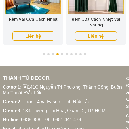
Rèm Vải Cửa Cách Nhiệt
Rèm Cửa Cách Nhiệt Vải
Nhung
Liên hệ
Liên hệ
THANH TÚ DECOR
Đ
Cơ sở 1: 
141C Nguyễn Tri Phương, Thành Công, Buôn
Ma Thuột, Đắk Lắk
C
Cơ sở 2:
Thôn 14 xã Easup, Tỉnh Đắk Lắk
S
Cơ sở 3:
134 Trương Thị Hoa, Quận 12, TP. HCM
C
Hotline:
0938.388.179 - 0981.441.479
s
v
Email:
phamthanhtu10csm@gmail.com