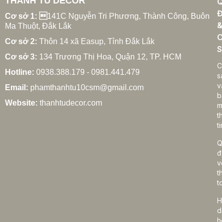
THANH TÚ DECOR
Đ
Cơ sở 1: 
141C Nguyễn Tri Phương, Thành Công, Buôn
Ma Thuột, Đắk Lắk
C
Cơ sở 2:
Thôn 14 xã Easup, Tỉnh Đắk Lắk
S
Cơ sở 3:
134 Trương Thị Hoa, Quận 12, TP. HCM
C
Hotline:
0938.388.179 - 0981.441.479
s
v
Email:
phamthanhtu10csm@gmail.com
b
Website:
thanhtudecor.com
m
t
ti
Q
đ
v
t
t
H
d
h