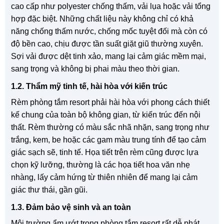
cao cấp như polyester chống thấm, vải lụa hoặc vải tổng
hợp đặc biệt. Những chất liệu này không chỉ có khả
năng chống thấm nước, chống mốc tuyệt đối mà còn có
độ bền cao, chịu được tần suất giặt giũ thường xuyên.
Sợi vải được dệt tinh xảo, mang lại cảm giác mềm mại,
sang trọng và không bị phai màu theo thời gian.
1.2. Thẩm mỹ tinh tế, hài hòa với kiến trúc
Rèm phòng tắm resort phải hài hòa với phong cách thiết
kế chung của toàn bộ không gian, từ kiến trúc đến nội
thất. Rèm thường có màu sắc nhã nhặn, sang trọng như
trắng, kem, be hoặc các gam màu trung tính để tạo cảm
giác sạch sẽ, tinh tế. Họa tiết trên rèm cũng được lựa
chọn kỹ lưỡng, thường là các họa tiết hoa văn nhẹ
nhàng, lấy cảm hứng từ thiên nhiên để mang lại cảm
giác thư thái, gần gũi.
1.3. Đảm bảo vệ sinh và an toàn
Môi trường ẩm ướt trong phòng tắm resort rất dễ phát