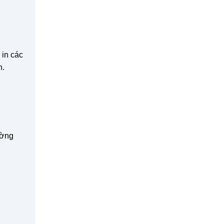
 in các
n.
ường