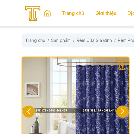
se menu
Trang chủ
Giới thiệu
Dị
Trang chủ
Sản phẩm
Rèm Cửa Gia Đình
Rèm Ph
submenu
submenu