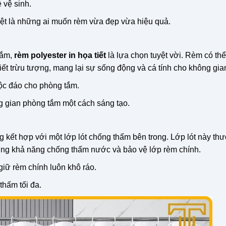
ễ vệ sinh.
ệt là những ai muốn rèm vừa đẹp vừa hiệu quả.
tắm,
rèm polyester in họa tiết
là lựa chọn tuyệt vời. Rèm có thể
tiết trừu tượng, mang lại sự sống động và cá tính cho không gia
ộc đáo cho phòng tắm.
gian phòng tắm một cách sáng tạo.
g kết hợp với một lớp lót chống thấm bên trong. Lớp lót này th
g khả năng chống thấm nước và bảo vệ lớp rèm chính.
ữ rèm chính luôn khô ráo.
hấm tối đa.