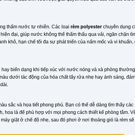
ống thấm nước tự nhiên. Các loại
rèm polyester
chuyên dụng c
iện đại, giúp nước không thể thẩm thấu qua vải, ngăn chặn tìn
nh khô, hạn chế tối đa sự phát triển của nấm mốc và vi khuẩn,
n hay biến dạng khi tiếp xúc với nước nóng và xà phòng thường
i màu dưới tác động của hóa chất tẩy rửa nhẹ hay ánh sáng, đả
dài.
àu sắc và họa tiết phong phú. Bạn có thể dễ dàng tìm thấy cá
nh, hoa lá để phù hợp với mọi phong cách thiết kế phòng tắm. V
c máy giặt ở chế độ nhẹ, sau đó phơi ở nơi thoáng gió là rèm sẽ