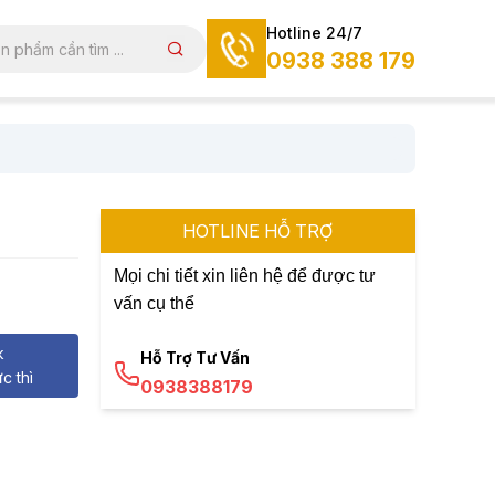
Hotline 24/7
0938 388 179
HOTLINE HỖ TRỢ
Mọi chi tiết xin liên hệ để được tư
vấn cụ thể
k
Hỗ Trợ Tư Vấn
c thì
0938388179