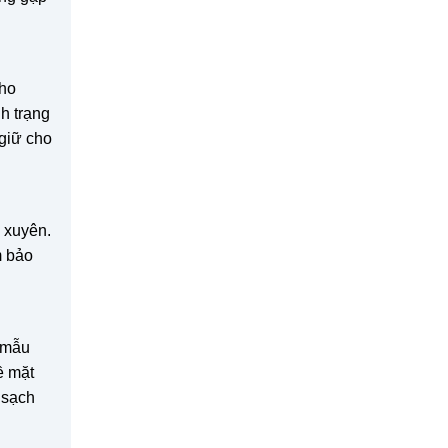
ho
h trạng
 giữ cho
 xuyên.
m bảo
c mẫu
ề mặt
 sạch