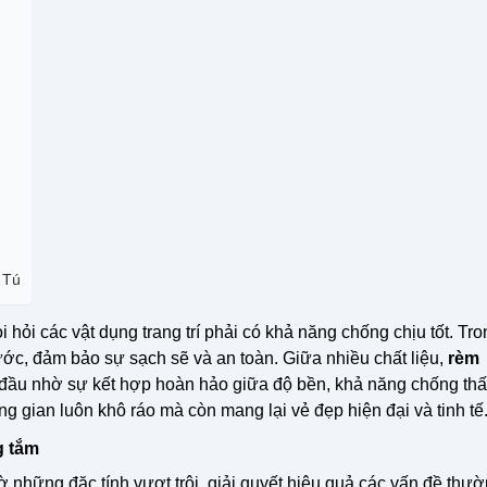
 Tú
ỏi các vật dụng trang trí phải có khả năng chống chịu tốt. Tro
ước, đảm bảo sự sạch sẽ và an toàn. Giữa nhiều chất liệu,
rèm
 đầu nhờ sự kết hợp hoàn hảo giữa độ bền, khả năng chống th
g gian luôn khô ráo mà còn mang lại vẻ đẹp hiện đại và tinh tế
g tắm
những đặc tính vượt trội, giải quyết hiệu quả các vấn đề thư