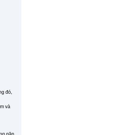
ng đó,
ấm và
.
ờng gặp