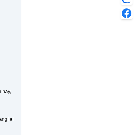
 nay,
ang lại