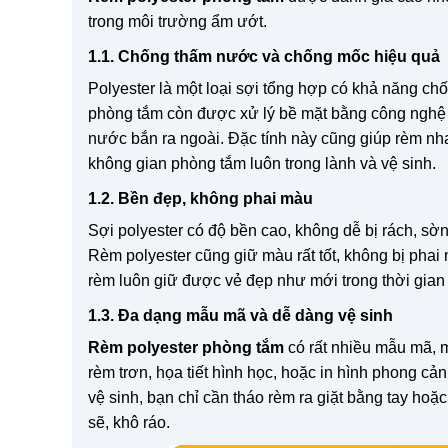
trong môi trường ẩm ướt.
1.1. Chống thấm nước và chống mốc hiệu quả
Polyester là một loại sợi tổng hợp có khả năng ch
phòng tắm còn được xử lý bề mặt bằng công nghệ h
nước bắn ra ngoài. Đặc tính này cũng giúp rèm nha
không gian phòng tắm luôn trong lành và vệ sinh.
1.2. Bền đẹp, không phai màu
Sợi polyester có độ bền cao, không dễ bị rách, sờ
Rèm polyester cũng giữ màu rất tốt, không bị pha
rèm luôn giữ được vẻ đẹp như mới trong thời gian 
1.3. Đa dạng mẫu mã và dễ dàng vệ sinh
Rèm polyester phòng tắm
có rất nhiều mẫu mã, m
rèm trơn, họa tiết hình học, hoặc in hình phong cả
vệ sinh, bạn chỉ cần tháo rèm ra giặt bằng tay hoặ
sẽ, khô ráo.