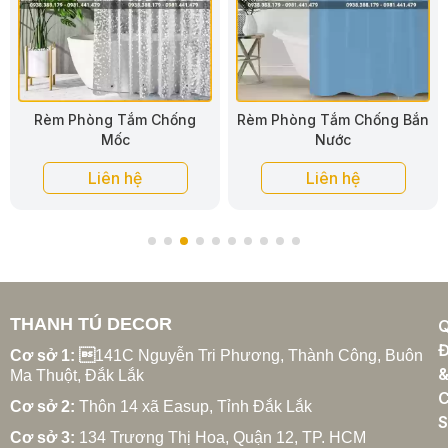
Rèm Phòng Tắm Chống Bắn
Rèm Phòng Tắm Dễ Vệ Sinh
Nước
Liên hệ
Liên hệ
THANH TÚ DECOR
Đ
Cơ sở 1: 
141C Nguyễn Tri Phương, Thành Công, Buôn
Ma Thuột, Đắk Lắk
C
Cơ sở 2:
Thôn 14 xã Easup, Tỉnh Đắk Lắk
S
Cơ sở 3:
134 Trương Thị Hoa, Quận 12, TP. HCM