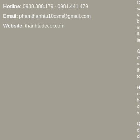
C
Hotline:
0938.388.179 - 0981.441.479
s
v
Email:
phamthanhtu10csm@gmail.com
b
Website:
thanhtudecor.com
m
t
ti
Q
đ
v
t
t
H
d
h
d
v
Q
đ
c